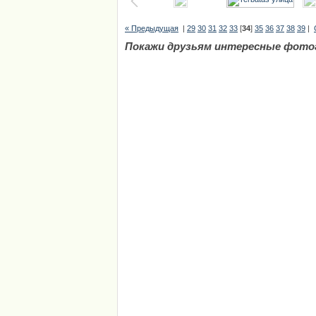
« Предыдущая
|
29
30
31
32
33
[
34
]
35
36
37
38
39
|
Покажи друзьям интересные фото