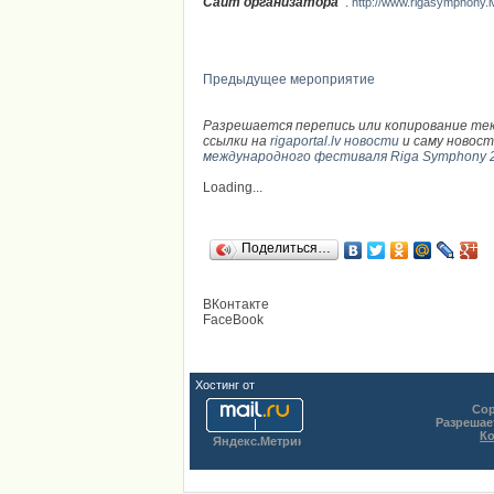
Сайт организатора
:
http://www.rigasymphony.l
Предыдущее мероприятие
Разрешается перепись или копирование те
ссылки на
rigaportal.lv новости
и саму новос
международного фестиваля Riga Symphony 
Loading...
Поделиться…
ВКонтакте
FaceBook
Хостинг от
uCoz
Cop
Разрешае
Ко