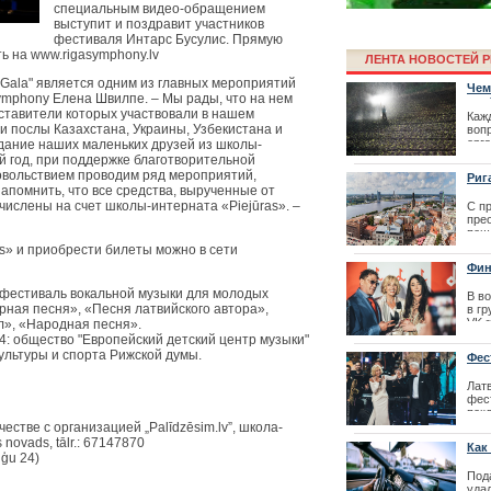
специальным видео-обращением
выступит и поздравит участников
фестиваля Интарс Бусулис. Прямую
ь на www.rigasymphony.lv
ЛЕНТА НОВОСТЕЙ Р
 Gala" является одним из главных мероприятий
Чем
ymphony Елена Швилпе. – Мы рады, что на нем
удо
дставители которых участвовали в нашем
Каж
и послы Казахстана, Украины, Узбекистана и
воп
орг
идание наших маленьких друзей из школы-
сво
ый год, при поддержке благотворительной
выб
удовольствием проводим ряд мероприятий,
Риг
выр
апомнить, что все средства, вырученные от
числены на счет школы-интерната «Piejūras». –
Фестиваль Pos
С п
| 27
пре
пеш
s» и приобрести билеты можно в сети
| 10
Фин
рез
фестиваль вокальной музыки для молодых
В в
ная песня», «Песня латвийского автора»,
в гр
VK.
л», «Народная песня».
в со
: общество "Европейский детский центр музыки"
смо
ультуры и спорта Рижской думы.
Фес
LAI
пер
Лат
| 25
фес
пок
соо
стве с организацией „Palīdzēsim.lv”, школа-
огр
 novads, tālr.: 67147870
Как
общ
uģu 24)
фест
Фестиваль «
Под
уда
| 25