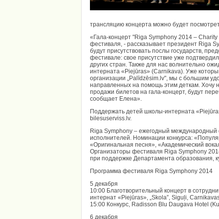
трансляцию концерта можно будет посмотрет
«Гала-концерт "Riga Symphony 2014 – Charity
фестиваля, - рассказывает президент Riga S
будут присутствовать послы государств, пре
фестивале: свое присутствие уже подтвердил
других стран. Также для нас волнительно ож
интерната «Piejūras» (Carnikava). Уже котор
организации „Palīdzēsim.lv", мы с большим 
направленных на помощь этим деткам. Хочу н
продажи билетов на гала-концерт, будут пере
сообщает Елена».
Поддержать детей школы-интерната «Piejūra
bilesuserviss.lv.
Riga Symphony – ежегодный международный 
исполнителей. Номинации конкурса: «Популяр
«Оригинальная песня», «Академический вока
Организаторы фестиваля Riga Symphony 2014
при поддержке Департамента образования, к
Программа фестиваля Riga Symphony 2014
5 декабря
10:00 Благотворительный концерт в сотрудниче
интернат «Piejūras», „Skola”, Siguļi, Carnikavas
15:00 Конкурс, Radisson Blu Daugava Hotel (K
6 декабря