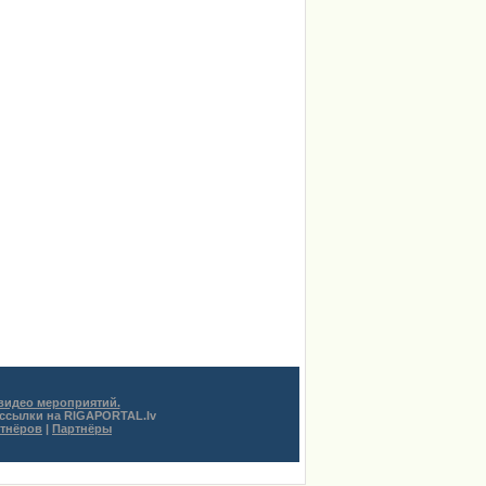
rēna Rīga
 видео мероприятий.
 ссылки на RIGAPORTAL.lv
ртнёров
|
Партнёры