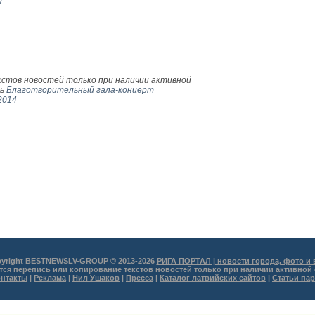
v
Tom Jones в А
кстов новостей только при наличии активной
ть
Благотворительный гала-концерт
2014
yright BESTNEWSLV-GROUP © 2013-2026
РИГА ПОРТАЛ | новости города, фото и
тся перепись или копирование текстов новостей только при наличии активной
нтакты
|
Реклама
|
Нил Ушаков
|
Пресса
|
Каталог латвийских сайтов
|
Статьи па