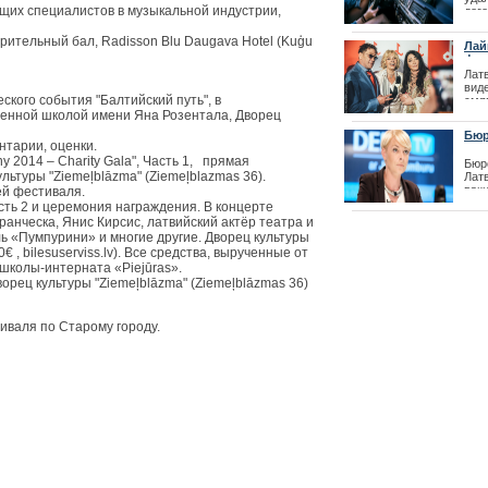
щих специалистов в музыкальной индустрии,
дог
| 16
рительный бал, Radisson Blu Daugava Hotel (Kuģu
Лай
фес
Лат
вид
ского события "Балтийский путь", в
смя
из-
венной школой имени Яна Розентала, Дворец
вст
Бюр
орг
нтарии, оценки.
оче
и во
y 2014 – Charity Gala", Часть 1, прямая
Бюр
под
льтуры "Ziemeļblāzma" (Ziemeļblazmas 36).
Лат
вакц
ей фестиваля.
| 26
полу
асть 2 и церемония награждения. В концерте
спе
анческа, Янис Кирсис, латвийский актёр театра и
рег
ль «Пумпурини» и многие другие. Дворец культуры
Kings of Leon 
€ , bilesuserviss.lv). Все средства, вырученные от
| 22
школы-интерната «Piejūras».
Дворец культуры "Ziemeļblāzma" (Ziemeļblāzmas 36)
тиваля по Старому городу.