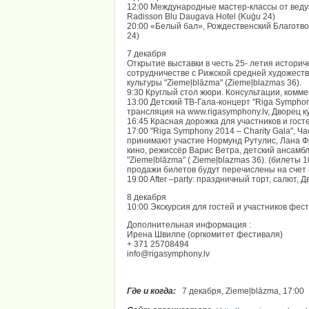
12:00 Международные мастер-классы от веду
Radisson Blu Daugava Hotel (Kuģu 24)
20:00 «Белый бал», Рождественский Благотво
24)
7 декабря
Открытие выставки в честь 25- летия историче
сотрудничестве с Рижской средней художест
культуры "Ziemeļblāzma" (Ziemeļblazmas 36).
9:30 Круглый стол жюри. Консультации, комме
13:00 Детский ТВ-Гала-концерт "Riga Symphon
трансляция на www.rigasymphony.lv, Дворец ку
16:45 Красная дорожка для участников и гост
17:00 "Riga Symphony 2014 – Charity Gala", Ч
принимают участие Нормунд Рутулис, Лана Фр
кино, режиссёр Варис Ветра, детский ансамб
"Ziemeļblāzma" ( Ziemeļblazmas 36). (билеты 10
продажи билетов будут перечислены на счет 
19:00 After –party: праздничный торт, салют, 
8 декабря
10:00 Экскурсия для гостей и участников фес
Дополнительная информация :
Ирена Швилпе (оргкомитет фестиваля)
+ 371 25708494
info@rigasymphony.lv
Где и когда:
7 декабря, Ziemeļblāzma, 17:00