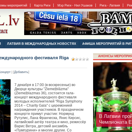
бомы мероприятий
Карта Риги
Мэр Риги - Нил Ушаков
Рига - Латвия
Ре
Кайли Миноуг 
И
ЛАТВИЯ В МЕЖДУНАРОДНЫХ НОВОСТЯХ
АФИША МЕРОПРИЯТИЙ В РИГ
Арена Рига 20
АНОНСЫ МЕРОПРИЯТ
еждународного фестиваля Riga
Концерт
| [
Добавить
]
7 декабря в 17:00 (в воскресенье) во
Дворце культуры "Ziemeļblāzma"
(Ziemeļblazmas 36), состоится гала-
концерт международного фестиваля
молодых исполнителей "Riga Symphony
2014 – Charity Gala" с церемонией
награждения участников. В праздничном
концерте примут участие: Нормунд
В Латвии прой
Рутулис, Лана Франческа, Янис Кирсис,
Чемпионата 
латвийский актёр театра и кино, режиссёр
Варис Ветра, детский ансамбль
«Пумпурини» и многие другие. Со