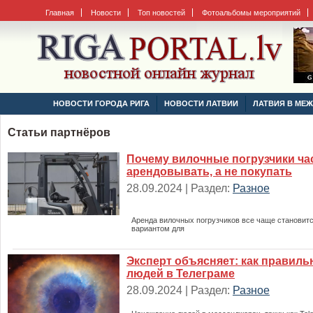
Главная
Новости
Топ новостей
Фотоальбомы мероприятий
НОВОСТИ ГОРОДА РИГА
НОВОСТИ ЛАТВИИ
ЛАТВИЯ В МЕ
Статьи партнёров
Почему вилочные погрузчики ча
арендовывать, а не покупать
28.09.2024 | Раздел:
Разное
Аренда вилочных погрузчиков все чаще становит
вариантом для
Эксперт объясняет: как правиль
людей в Телеграме
28.09.2024 | Раздел:
Разное