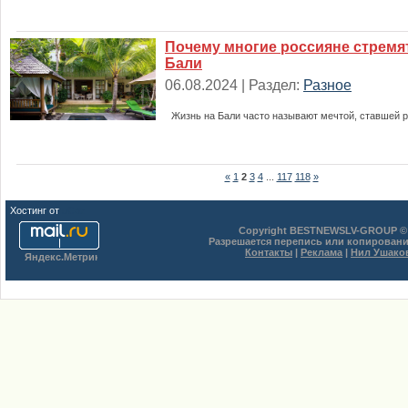
Почему многие россияне стремят
Бали
06.08.2024 | Раздел:
Разное
Жизнь на Бали часто называют мечтой, ставшей 
«
1
2
3
4
...
117
118
»
Хостинг от
uCoz
Copyright BESTNEWSLV-GROUP © 
Разрешается перепись или копировани
Контакты
|
Реклама
|
Нил Ушако