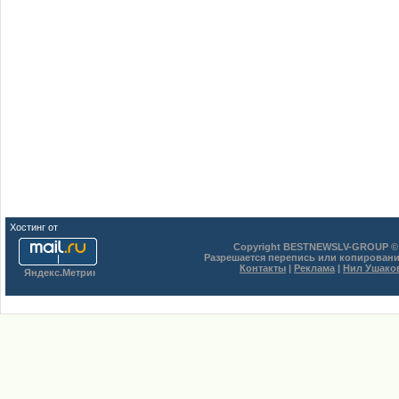
Хостинг от
uCoz
Copyright BESTNEWSLV-GROUP © 
Разрешается перепись или копировани
Контакты
|
Реклама
|
Нил Ушако