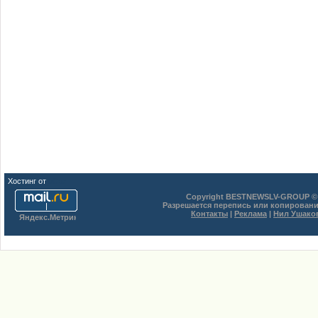
Хостинг от
uCoz
Copyright BESTNEWSLV-GROUP © 
Разрешается перепись или копировани
Контакты
|
Реклама
|
Нил Ушако