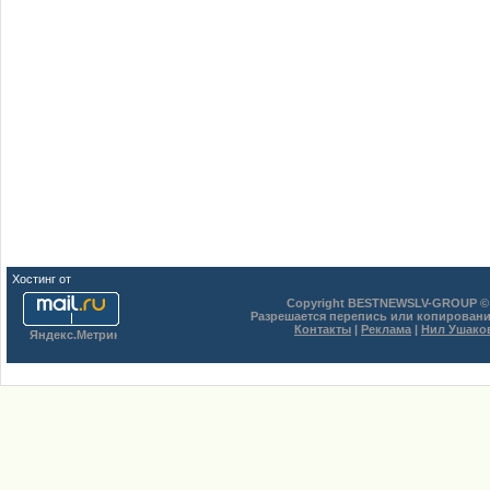
Хостинг от
uCoz
Copyright BESTNEWSLV-GROUP © 
Разрешается перепись или копировани
Контакты
|
Реклама
|
Нил Ушако