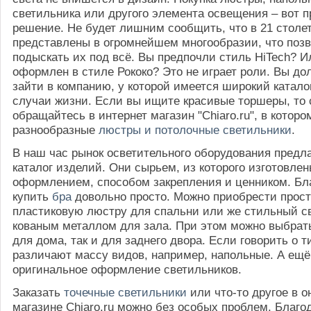
светильника или другого элемента освещения – вот 
решение. Не будет лишним сообщить, что в 21 столе
представлены в огромнейшем многообразии, что поз
подыскать их под всё. Вы предпочли стиль HiTech? 
оформлен в стиле Рококо? Это не играет роли. Вы д
зайти в компанию, у которой имеется широкий каталог
случаи жизни. Если вы ищите красивые торшеры, то
обращайтесь в интернет магазин "Chiaro.ru", в котор
разнообразные
люстры и потолочные светильники
.
В наш час рынок осветительного оборудования предл
каталог изделий. Они сырьем, из которого изготовлен
оформлением, способом закрепления и ценником. Бл
купить
бра
довольно просто. Можно приобрести прос
пластиковую люстру для спальни или же стильный с
кованым металлом для зала. При этом можно выбрать
для дома, так и для заднего двора. Если говорить о т
различают массу видов, например, напольные. А ещё
оригинальное оформление светильников.
Заказать
точечные светильники
или что-то другое в 
магазине Chiaro.ru можно без особых проблем. Благо