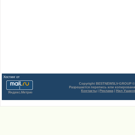
Хостинг от
uCoz
Copyright BESTNEWSLV-GROUP © 
Разрешается перепись или копировани
Контакты
|
Реклама
|
Нил Ушако