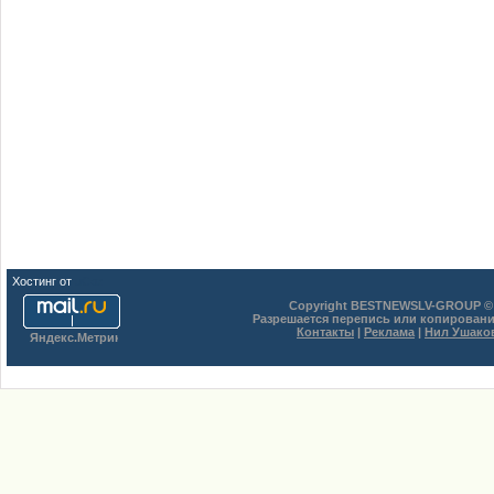
Хостинг от
uCoz
Copyright BESTNEWSLV-GROUP © 
Разрешается перепись или копировани
Контакты
|
Реклама
|
Нил Ушако