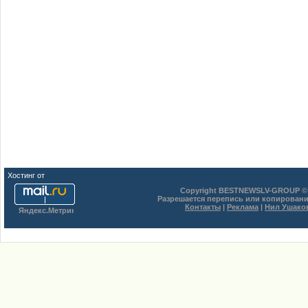
Хостинг от
uCoz
Copyright BESTNEWSLV-GROUP © 
Разрешается перепись или копировани
Контакты
|
Реклама
|
Нил Ушако