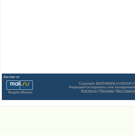
Хостинг от
uCoz
Copyright BESTNEWSLV-GROUP © 
Разрешается перепись или копировани
Контакты
|
Реклама
|
Нил Ушако