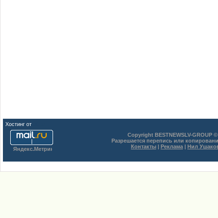
Хостинг от
uCoz
Copyright BESTNEWSLV-GROUP © 
Разрешается перепись или копировани
Контакты
|
Реклама
|
Нил Ушако