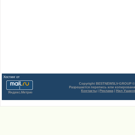
Хостинг от
uCoz
Copyright BESTNEWSLV-GROUP © 
Разрешается перепись или копировани
Контакты
|
Реклама
|
Нил Ушако