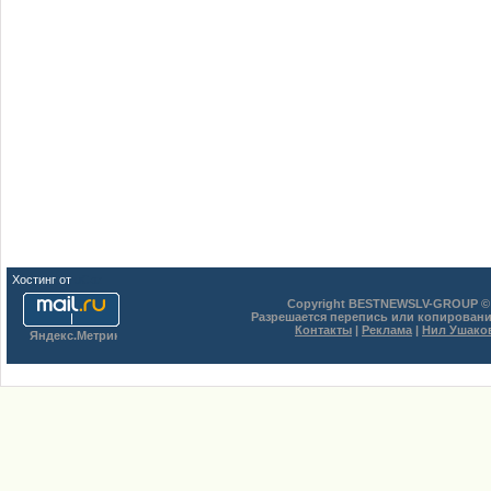
Хостинг от
uCoz
Copyright BESTNEWSLV-GROUP © 
Разрешается перепись или копировани
Контакты
|
Реклама
|
Нил Ушако