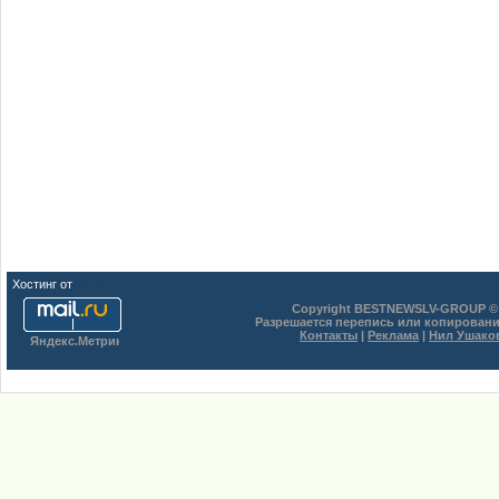
Хостинг от
uCoz
Copyright BESTNEWSLV-GROUP © 
Разрешается перепись или копировани
Контакты
|
Реклама
|
Нил Ушако