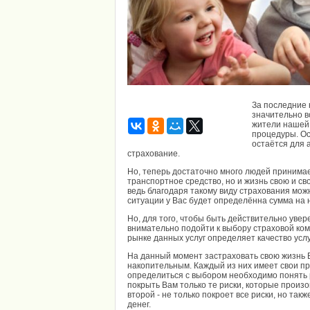
За последние 
значительно в
жители нашей
процедуры. Ос
остаётся для 
страхование.
Но, теперь достаточно много людей принимае
транспортное средство, но и жизнь свою и с
ведь благодаря такому виду страхования мож
ситуации у Вас будет определённа сумма на
Но, для того, чтобы быть действительно уве
внимательно подойти к выбору страховой комп
рынке данных услуг определяет качество услу
На данный момент застраховать свою жизнь 
накопительным. Каждый из них имеет свои пр
определиться с выбором необходимо понять 
покрыть Вам только те риски, которые произ
второй - не только покроет все риски, но та
денег.