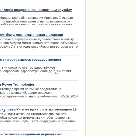
итала вырос на 4,8%.
ожительная динамика вызвана тем, что участники
ионных планов стали активнее платить взносы. |
ет Apple предоставлен секретным службам
8.2013
официально сайте компании Apple опубликован
т о затребовании данных на пользователя от
стей разных стран. Спец службы более 30 стран
а обращались в компанию с подобными
росами. Самое большое количество запросов
вия без угроз политического влияния
о от секретных служб США. Точное число
встрече с европейскими журналистами министр
ребованных данных на сайте компании не указано.
ансов Андрис Вилкс заявил, что после вступления
.11.2013
розону Латвия ждет российских инвесторов и в то
время хотела бы освободиться от всяческих угроз
итического влияния или спекуляций.
.01.2014
атвии сократилось государственное
ансирование здравоохранения
атвии сократилось государственное
ансирование здравоохранения до 2,9% от ВВП,
реки обещанному увеличению до 4,5%.
.02.2014
т Power Technologies
астоящее время на рынке представлено
жество компаний, занимающихся
ргосбережением и энергоснабжением. | 05.02.2014
ойуправа Риги не приняла в эксплуатацию 19
ний
твии идет активное строительство, так что
жбам придется потрудиться чтобы проверить
лнение всех норм . Хотя подрядчики и заказчики
едко считают подобные замеры излишней
кратией, они все-таки важны. | 03.01.2014
гипте выпал нежданный первый снег