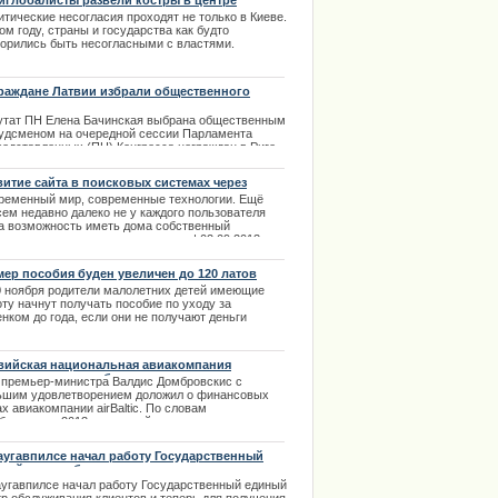
иглобалисты развели костры в центре
сселя
.03.2014
тические несогласия проходят не только в Киеве.
ом году, страны и государства как будто
ворились быть несогласными с властями.
итические протесты и попытки свержения
ительства проходят повсеместно. | 23.12.2013
раждане Латвии избрали общественного
удсмена
утат ПН Елена Бачинская выбрана общественным
удсменом на очередной сессии Парламента
редставленных (ПН) Конгресса неграждан в Риге.
ламент непредставленных принял резолюцию, в
орой акцентируется внимание на том, что Латвия
витие сайта в поисковых системах через
щала поднять права человека до европейских
ременные инструменты
ременный мир, современные технологии. Ещё
ндартов и решить проблему с "безгражданством".
сем недавно далеко не у каждого пользователя
.01.2014
а возможность иметь дома собственный
ьютер, а интернет так и подавно. | 02.09.2013
мер пособия буден увеличен до 120 латов
0 ноября родители малолетних детей имеющие
ту начнут получать пособие по уходу за
нком до года, если они не получают деньги
оженные к выплате по материнству или
ительское пособие.
.02.2014
вийская национальная авиакомпания
ершила год с прибылью
. премьер-министра Валдис Домбровскис с
ьшим удовлетворением доложил о финансовых
х авиакомпании airBaltic. По словам
бровскиса 2013 год латвийская национальная
акомпания завершила с прибылью.
.01.2014
аугавпилсе начал работу Государственный
ный центр обслуживания клиентов
аугавпилсе начал работу Государственный единый