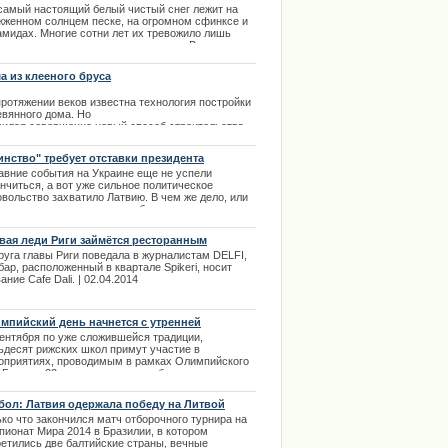
 самый настоящий белый чистый снег лежит на
жженном солнцем песке, на огромном сфинксе и
амидах. Многие сотни лет их тревожило лишь
нце, которым там никого не удивить. Все ныне
ущие вряд ли застали предыдущий снегопад в
те, потому что оп произошел 122 года назад.
а из клееного бруса
ероятное событие отразилось на жизни всех
дан. | 15.12.2013
протяжении веков известна технология постройки
евянного дома. Но
вился совершенно новый способ строительства.
изводство клееного
са по совершенно новой технологии
инство" требует отставки президента
.02.2014
авние события на Украине еще не успели
нчиться, а вот уже сильное политическое
овольство захватило Латвию. В чем же дело, или
оды и партии всех стран выбрали это время для
мены власти. нда | 13.12.2013
вая леди Риги займётся ресторанным
несом
руга главы Риги поведала в журналистам DELFI,
бар, расположенный в квартале Spikeri, носит
ание Cafe Dali.
| 02.04.2014
мпийский день начнется с утренней
настики
сентября по уже сложившейся традиции,
ьдесят рижских школ примут участие в
оприятиях, проводимым в рамках Олимпийского
. Больше 22 тысяч школьников будут заниматься
енней зарядкой на городском стадионе «Даугава».
.09.2013
бол: Латвия одержала победу на Литвой
ко что закончился матч отборочного турнира на
пионат Мира 2014 в Бразилии, в котором
ретились две балтийские страны, вечные