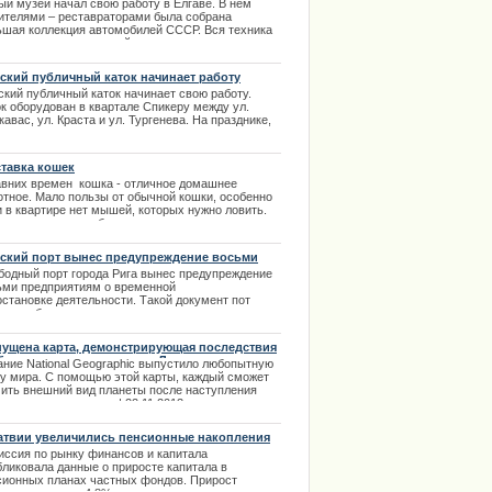
ый музей начал свою работу в Елгаве. В нем
ителями – реставраторами была собрана
ьшая коллекция автомобилей СССР. Вся техника
создана с исторической достоверностью и
дится на ходу. | 25.10.2013
ский публичный каток начинает работу
ский публичный каток начинает свою работу.
ок оборудован в квартале Спикеру между ул.
авас, ул. Краста и ул. Тургенева. На празднике,
вященном открытию катка, состоятся
тупления музыкально-художественных
лективов. Красочные представления на коньках и
тавка кошек
дравительные слова ожидают посетителей катка в
авних времен кошка - отличное домашнее
ый день работы. | 21.12.2013
отное. Мало пользы от обычной кошки, особенно
и в квартире нет мышей, которых нужно ловить.
 до сих пор кошки были и остаются лучшими
ьями человека, так же как и собаки. Но, по своей
роде - кошка более независимое существо. |
ский порт вынес предупреждение восьми
2.2013
дприятиям
бодный порт города Рига вынес предупреждение
ьми предприятиям о временной
остановке деятельности. Такой документ пот
ужден был представить в связи с участившимися
бами | 03.02.2014
ущена карта, демонстрирующая последствия
бального потепления для Латвии и всего
ание National Geographic выпустило любопытную
а
ту мира. С помощью этой карты, каждый сможет
чить внешний вид планеты после наступления
ального потепления. | 22.11.2013
атвии увеличились пенсионные накопления
иссия по рынку финансов и капитала
бликовала данные о приросте капитала в
сионных планах частных фондов. Прирост