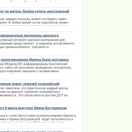
ерники Латвия и Литва. Сегодня, футбольная
рная Латвии оказалась сильнее, победив литовцев
чётом 2:1. | 03.09.2013
ет ли житель Латвии купить иностранный
ар через интернет-магазин
час каждую посылку можно отследить через
ернет. В любое время суток покупатель может
ти на определенные сервисы и узнать в каком
товом отделении мира находится посылка.
таврационные материалы широкого
.02.2014
менения
улярный интернет магазин материалов для
таврации представляет в широком ассортименте
ары промышленного, торгового и
таврационного назначения.
.02.2014
 проектировании Maxima были допущены
ушения
ма RE&amp;RE информировала посетителей
его сайта об окончании проведения экспертизы,
орую компания заказала у независимых
пертов. Экспертизу проекта строительства
ермаркета Maxima в рижском районе Золитуде
вели сертифицированные строительные инженеры
ожные знаки: лежачий полицейский
ис Грасманис, Валерий Васильев и Дидзис
гие заметили, что практически каждый месяц
рс. | 28.11.2013
ичие на дорогах «лежачих полицейских»
личивается. Это объясняется ростом ДТП на
огах и соответственно повышением числа
радавших на дорогах. | 25.02.2014
иге 8 марта выступит Ирина Богушевская
ыка в стиле босса-нова основоположника Карлоса
има и Ирины Богушевской будет исполняться в
 Конгрессов 8 марта 2014 года в 19 часов.
ания Bilesuserviss предлагает купить билеты на
ерт в своих кассах.