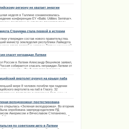
тийскому региону не хватает энергии
шлая неделя в Таллине ознаменовалась
едение конференции EY «Baltic Utilities Seminar».
своими докладами выступили представители
пнейших энергетических предприятий и министры
гетики Латвии, Эстонии и Литвы.
мдота Страуюма стала первой в истории
вии женщиной-премьером
.04.2014
атвии утвержден состав нового правительства.
ший министр земледелия республики Лаймдота
ауюма стала первой в истории Латвии женщиной-
мьером. Страуюма считает, что для политических
 гендерные различия не имеют никакого значения.
сия спасет неграждан Латвии
мьер-министр Латвии заметила, что не думает об
х проблемах, а ощущает большую
ол
России
в
Латвии
Александр
Вешняков
заявил
,
етственность.
Россия
собирается
спасать
неграждан
Латвии
от
ности
и
нищеты
.
Им
будет
гарантировано
.01.2014
жданство
и
пенсия
и
не
потребуется
проживать
на
ритории
России
.
ицейский вертолет рухнул на крышу паба
.03.2014
меньшей мере 8 человек погибли при падении
цейского вертолета на паб в Глазго. 32
традавших поступили в городские больницы с
ениями различного характера.
леная велодорожка» протестирована
.11.2013
риксом
иге открылась «Зеленая велодорожка». Во вторник
 была опробована зампредседателем РД
рисом Америксом и Вячеславом Степаненко,
вой Комитета по вопросам жилья и окружающей
ы. | 16.10.2013
тальгия по советским авто в Латвии