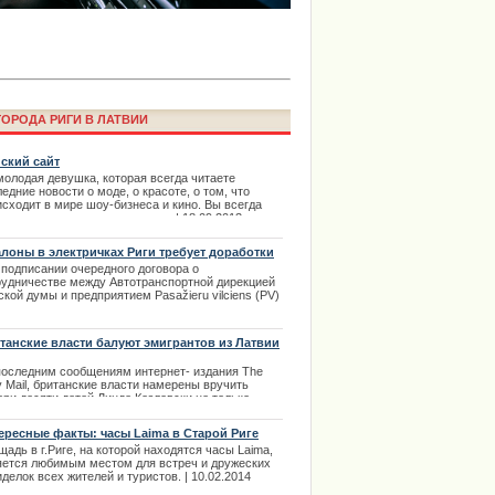
ОРОДА РИГИ В ЛАТВИИ
ский сайт
молодая девушка, которая всегда читаете
едние новости о моде, о красоте, о том, что
исходит в мире шоу-бизнеса и кино. Вы всегда
ции извинилось за нарушение
титесь о правильном питании. | 18.09.2013
алоны в электричках Риги требует доработки
 подписании очередного договора о
рудничестве между Автотранспортной дирекцией
кой думы и предприятием Pasažieru vilciens (PV)
о решено довести до вынесения правильного
ения несколько технических вопросов. |
8.2013
танские власти балуют эмигрантов из Латвии
последним сообщениям интернет- издания The
y Mail, британские власти намерены вручить
ери десяти детей Линде Козловски не только
шительное денежное пособие, но и просторный
ый дом.
ересные факты: часы Laima в Старой Риге
.09.2013
адь в г.Риге, на которой находятся часы Laima,
яется любимым местом для встреч и дружеских
делок всех жителей и туристов. | 10.02.2014