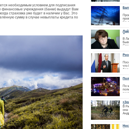
яется необходимым условием для подписания
Бал
ые финансовые учреждения (банки) выдадут Вам
когда страховка уже будет в наличии у Вас. Это
Про
еделённую сумму в случае невыплаты кредита по
пров
Со 
кру
энер
Лай
Лат
| 05
В Л
Быв
Стр
пре
дел
Рос
Пре
эти
Пос
отв
что
бед
| 24
гра
тер
Пол
| 10
По 
поли
пос
ран
«Зе
| 29
Аме
В Р
она
Анд
гла
сред
Нос