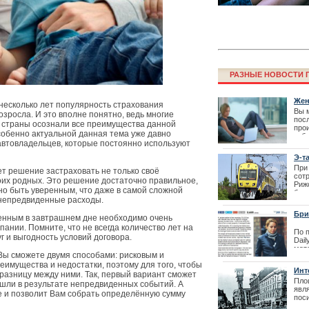
РАЗНЫЕ НОВОСТИ Г
Жен
несколько лет популярность страхования
Вы 
озросла. И это вполне понятно, ведь многие
посл
 страны осознали все преимущества данной
про
Бюро вакцина
обенно актуальной данная тема уже давно
забо
автовладельцев, которые постоянно используют
очереди
Э-т
При
т решение застраховать не только своё
сот
воих родных. Это решение достаточно правильное,
Рижс
но быть уверенным, что даже в самой сложной
был
 непредвиденные расходы.
реш
13.0
Бри
ренным в завтрашнем дне необходимо очень
ании. Помните, что не всегда количество лет на
По 
г и выгодность условий договора.
Dail
мат
Вы сможете двумя способами: рисковым и
вну
еимущества и недостатки, поэтому для того, чтобы
нов
Инт
разницу между ними. Так, первый вариант сможет
| 18
Площ
ошли в результате непредвиденных событий. А
явл
кже и позволит Вам собрать определённую сумму
поси