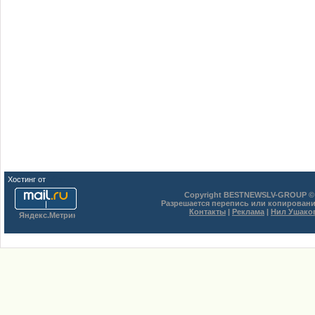
Хостинг от
uCoz
Copyright BESTNEWSLV-GROUP © 
Разрешается перепись или копировани
Контакты
|
Реклама
|
Нил Ушако