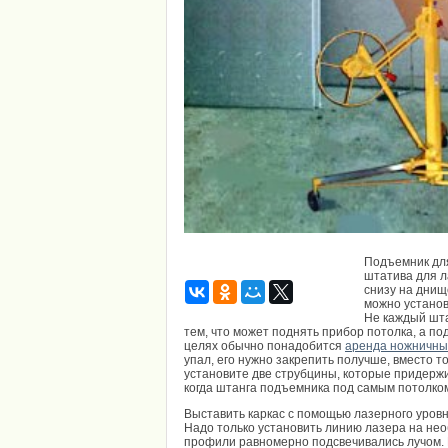
Подъемник для
штатива для ла
снизу на днищ
можно установ
Не каждый шта
тем, что может поднять прибор потолка, а по
целях обычно понадобится
аренда ножничны
упал, его нужно закрепить получше, вместо т
установите две струбцины, которые придержи
когда штанга подъемника под самым потолком
Выставить каркас с помощью лазерного уровн
Надо только установить линию лазера на не
профили равномерно подсвечивались лучом. 