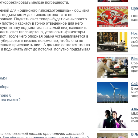
перенесен
Дока
откорректировать мелкие погрешности.
авт
Про
в а
овной для «одинокого гипсокартонщика» - обшивка
общ
с подъемником для гипсокартона - это не
Общ
| 20
ировали. Поднять лист теперь будет очень просто.
наш
 плотно к каркасу в точно отведенное для него
прои
жную штангу подъемника на самый низ, наклонить
| 19
ожить лист гипсокартона, установить фиксаторы
Нос
ист. После чего опорная рамка устанавливается в
Нов
 убираются в нижнее положение, чтобы они не
люб
ешали прислонить лист. А дальше остается только
бол
вос
 и поднимать лист до потолка, попутно подкатывая
нахо
Rim
Сов
супе
при
Как получить 
тех 
Престо
пре
ньки
же т
Сай
веде
ыбора
В н
мно
phone 6
эне
ства имеют?
Аль
ММО
кот
ком
при
с Ин
кстов новостей только при наличии активной
В Л