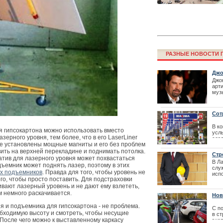
РАЗНЫЕ НОВОСТИ Г
Джо
при
Джо
арт
муз
Финал конкурс
тан
резиденции Л
покл
Сот
В к
 гипсокартона можно использовать вместо
усл
зерного уровня, тем более, что в его LaserLiner
соз
е установлены мощные магниты и его без проблем
выс
Maxi
ить на верхней перекладине и поднимать потолка.
Стр
сотр
тив для лазерного уровня может похвастаться
зда
В Ла
как
дъемник может поднять лазер, поэтому в этих
слу
х подъемников
. Правда для того, чтобы уровень не
| 02
испо
ого, чтобы просто поставить. Для подстраховки
нер
бюро
вают лазерный уровень и не дают ему взлететь,
 немного раскачивается.
Нов
я и подъемника для гипсокартона - не проблема.
С п
обходимую высоту и смотреть, чтобы несущие
в с
Фестиваль La
После чего можно к выставленному каркасу
экс