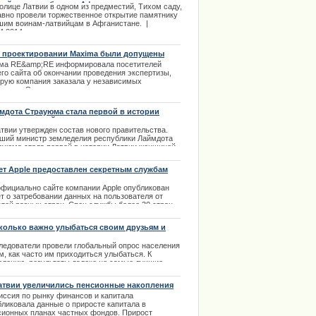
вийцам, погибшим в Афганистане
олице Латвии в одном из предместий, Тихом саду,
авно провели торжественное открытие памятнику
шим воинам-латвийцам в Афганистане. |
4.2014
 проектировании Maxima были допущены
ушения
ма RE&amp;RE информировала посетителей
его сайта об окончании проведения экспертизы,
орую компания заказала у независимых
пертов. Экспертизу проекта строительства
ермаркета Maxima в рижском районе Золитуде
вели сертифицированные строительные инженеры
мдота Страуюма стала первой в истории
ис Грасманис, Валерий Васильев и Дидзис
вии женщиной-премьером
рс. | 28.11.2013
атвии утвержден состав нового правительства.
ший министр земледелия республики Лаймдота
ауюма стала первой в истории Латвии женщиной-
мьером. Страуюма считает, что для политических
 гендерные различия не имеют никакого значения.
ет Apple предоставлен секретным службам
мьер-министр Латвии заметила, что не думает об
х проблемах, а ощущает большую
официально сайте компании Apple опубликован
етственность.
т о затребовании данных на пользователя от
стей разных стран. Спец службы более 30 стран
.01.2014
а обращались в компанию с подобными
росами. Самое большое количество запросов
колько важно улыбаться своим друзьям и
о от секретных служб США. Точное число
зким
ребованных данных на сайте компании не указано.
ледователи провели глобальный опрос населения
м, как часто им приходиться улыбаться. К
.11.2013
алению, результаты далеко не самые лучшие.
.05.2013
атвии увеличились пенсионные накопления
иссия по рынку финансов и капитала
бликовала данные о приросте капитала в
сионных планах частных фондов. Прирост