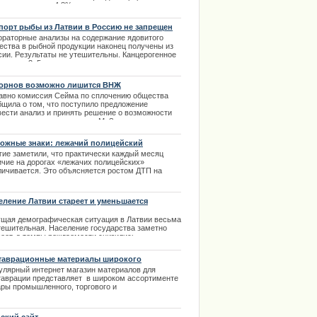
итала вырос на 4,8%.
ожительная динамика вызвана тем, что участники
ионных планов стали активнее платить взносы. |
порт рыбы из Латвии в Россию не запрещен
8.2013
ораторные анализы на содержание ядовитого
ества в рыбной продукции наконец получены из
сии. Результаты не утешительны. Канцерогенное
ество в 3, 5 раза превышает допустимую норму.
экспорт рыбы не запрещен. Об этом доложил
ектор Продовольственной-ветеринарной службы
орнов возможно лишится ВНЖ
С) Марис Балодис.
авно комиссия Сейма по сплочению общества
.02.2014
бщила о том, что поступило предложение
вести анализ и принять решение о возможности
ения известного юмориста М. Задорнова вида на
льство в Латвии. | 10.04.2014
ожные знаки: лежачий полицейский
гие заметили, что практически каждый месяц
ичие на дорогах «лежачих полицейских»
личивается. Это объясняется ростом ДТП на
огах и соответственно повышением числа
радавших на дорогах. | 25.02.2014
еление Латвии стареет и уменьшается
ущая демографическая ситуация в Латвии весьма
тешительная. Население государства заметно
реет, а темпы рождаемости снизились.
.02.2014
таврационные материалы широкого
менения
улярный интернет магазин материалов для
таврации представляет в широком ассортименте
ары промышленного, торгового и
таврационного назначения.
.02.2014