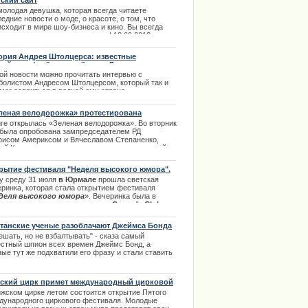
ский сайт
молодая девушка, которая всегда читаете
едние новости о моде, о красоте, о том, что
исходит в мире шоу-бизнеса и кино. Вы всегда
титесь о правильном питании. | 18.09.2013
ория Андрея Штолцерса: известные
вийские футболисты бегут с Латвии на ровне
ругими жителями страны
той новости можно прочитать интервью с
болистом Андресом Штолцерсом, который так и
мог освоиться в родной ему стране.
.02.2014
леная велодорожка» протестирована
риксом
иге открылась «Зеленая велодорожка». Во вторник
 была опробована зампредседателем РД
рисом Америксом и Вячеславом Степаненко,
вой Комитета по вопросам жилья и окружающей
ы. | 16.10.2013
рытие фестиваля "Неделя высокого юмора".
ту среду 31 июля
в Юрмале
прошла светская
еринка, которая стала открытием фестиваля
деля высокого юмора
». Вечеринка была в
ть десятилетия так популярного
Comedy Club
, на
рой присутствовали практически все его
атели и резиденты. Далее в полном источнике.[b]
танские ученые разоблачают Джеймса Бонда
.08.2013
ешать, но не взбалтывать" - сказа самый
естный шпион всех времен Джеймс Бонд, а
ые тут же подхватили его фразу и стали ставить
ероятные диагнозы.
.02.2014
ский цирк примет международный цирковой
тиваль
ижском цирке летом состоится открытие Пятого
дународного циркового фестиваля. Молодые