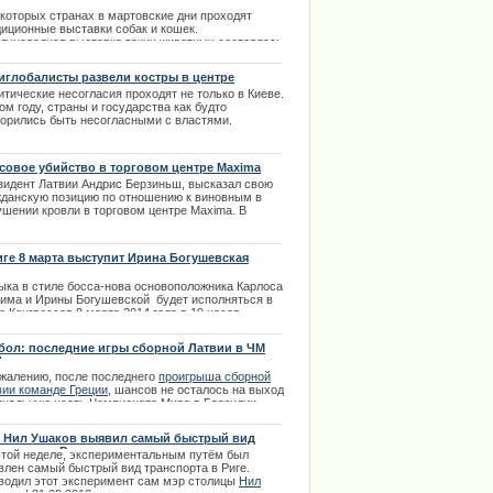
екоторых странах в мартовские дни проходят
диционные выставки собак и кошек.
е обратилась к поклонникам
дународная выставка таких животных состоялась
ima Rendezvous Jūrmala
атвии в начале марта. В международная выставка
к и собак в этот раз собрала очень много
иглобалисты развели костры в центре
титых участников
сселя
тические несогласия проходят не только в Киеве.
.03.2014
ом году, страны и государства как будто
ворились быть несогласными с властями.
итические протесты и попытки свержения
ительства проходят повсеместно. | 23.12.2013
совое убийство в торговом центре Maxima
зидент Латвии Андрис Берзиньш, высказал свою
жданскую позицию по отношению к виновным в
ушении кровли в торговом центре Maxima. В
ервью центральному телевидению страны
идент коротко и довольно резко охарактеризовал
гедию произошедшую в Золитуде, как массовое
иге 8 марта выступит Ирина Богушевская
ство. | 19.02.2014
ыка в стиле босса-нова основоположника Карлоса
ции извинилось за нарушение
има и Ирины Богушевской будет исполняться в
 Конгрессов 8 марта 2014 года в 19 часов.
ания Bilesuserviss предлагает купить билеты на
ерт в своих кассах.
бол: последние игры сборной Латвии в ЧМ
4
.03.2014
ожалению, после последнего
проигрыша сборной
вии команде Греции
, шансов не осталось на выход
инальную часть Чемпионата Мира в Бразилии
 года. Это делает последние две игры не особо
ными с точки зрения турнирной таблицы.
 Нил Ушаков выявил самый быстрый вид
нспорта в Риге
.09.2013
этой неделе, экспериментальным путём был
влен самый быстрый вид транспорта в Риге.
водил этот эксперимент сам мэр столицы
Нил