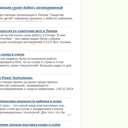
зано, что более пятнадцати процентов
омобилей в Латвии выходят на дороги практически
дукции грозит бойкот, организованный
варийном состоянии.
еством "Защитим наших детей"
ественная организация в Латвии "Защитим
.10.2013
их детей" намерена призвать к бойкоту компании,
зводителя водки Stolichnaya.
.02.2014
тальгия по советским авто в Латвии
ый музей начал свою работу в Елгаве. В нем
ителями – реставраторами была собрана
ьшая коллекция автомобилей СССР. Вся техника
создана с исторической достоверностью и
дится на ходу. | 25.10.2013
i снова в строю
сем недавно была остановлена работа
рмаркета Rimi, но он снова в строю и готов
нимать своих покупателей. Большая радость для
права в Риге с автошколой
, кто жил не далеко, так как супермаркет
длагал выгодные товары по хорошим ценам, а так
ам можно было найти все, что требуется для
т Power Technologies
ния хозяйства и не только. | 10.12.2013
астоящее время на рынке представлено
жество компаний, занимающихся
ргосбережением и энергоснабжением. | 05.02.2014
тернатива реальности найдена в играх
-игры – это новый жанр компьютерных игр,
орые стали доступны с внедрением в рынок
муникационных технологий. Для того, что бы
соединится к игре необходимо иметь доступ к ПК
тернетом. | 10.03.2014
атвии прошла выставка кошек и собак