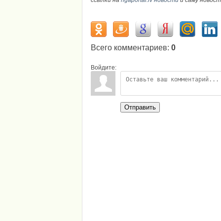
ссылки на
rigaportal.lv новости
и саму новос
Всего комментариев
:
0
Войдите:
Отправить