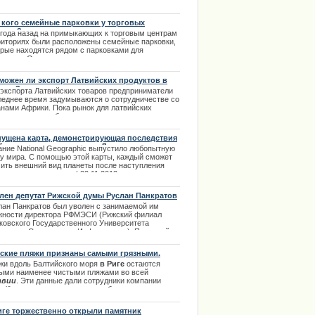
ков
. | 21.09.2013
 кого семейные парковки у торговых
тров?
 года назад на примыкающих к торговым центрам
риториях были расположены семейные парковки,
орые находятся рядом с парковками для
алидов. Однако, на них все чаще можно встретить
омобили, не имеющие никакого отношения к
чию семьи. | 14.02.2014
можен ли экспорт Латвийских продуктов в
ику?
 экспорта Латвийских товаров предприниматели
леднее время задумываются о сотрудничестве со
анами Африки. Пока рынок для латвийских
портеров в подобных странах открыт и у них есть
ошая возможность завоевать там лидирующие
иции. Латвийские товары пользуются большим
ущена карта, демонстрирующая последствия
сом в Африке. | 01.01.2013
бального потепления для Латвии и всего
ание National Geographic выпустило любопытную
а
ту мира. С помощью этой карты, каждый сможет
чить внешний вид планеты после наступления
ального потепления. | 22.11.2013
лен депутат Рижской думы Руслан Панкратов
лан Панкратов был уволен с занимаемой им
жности директора РФМЭСИ (Рижский филиал
ковского Государственного Университета
номики, Статистики и Информатики). Причиной
льнения стало якобы неподобающее выполнение
ностных обязанностей. | 08.04.2014
ские пляжи признаны самыми грязными.
жи вдоль Балтийского моря
в Риге
остаются
ыми наименее чистыми пляжами во всей
твии
. Эти данные дали сотрудники компании
 jūra, именно они изучали и обследовали все
морские
берега пляжей Риги
. При исследовании
ега протяженностью почти в 500 км результаты
иге торжественно открыли памятник
и не утешительными. | 07.08.2013