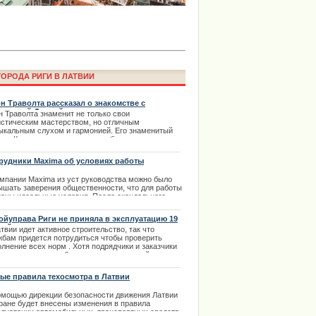
ОРОДА РИГИ В ЛАТВИИ
н Траволта рассказал о знакомстве с
нцессой Дианой
н Траволта знаменит не только свои
истическим мастерством, но отличным
ыкальным слухом и гармонией. Его знаменитый
а Laima Voice пройдет онлайн в
ец в Криминальном чтиве не забывает ни одна
аймы Вайкуле
онница Траволты. | 16.03.2014
рудники Maxima об условиях работы
омпании Maxima из уст руководства можно было
ышать заверения общественности, что для работы
даны идеальные условия. После скандального
тупления на публике бывшего руководителя
ma Latvija Гинтараса Ясинскаса многие
ойуправа Риги не приняла в эксплуатацию 19
удники этой торговой сети решили рассказать в
ний
твии идет активное строительство, так что
их условиях им приходится работать.
жбам придется потрудиться чтобы проверить
.12.2013
лнение всех норм . Хотя подрядчики и заказчики
едко считают подобные замеры излишней
кратией, они все-таки важны. | 03.01.2014
ые правила техосмотра в Латвии
омощью дирекции безопасности движения Латвии
тране будет внесены изменения в правила
ima Rendezvous Jūrmala будет
плуатации автомобильных транспортных средств.