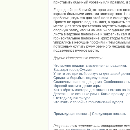
приставить обычный уровень или правило, и 
Еще одной проблемой, которая является осн
каркаса большими листами гипсокартона. Но 
проблема, ведь его для этой цели и сконстру
Причем не просто поднять лист, а прижать его
место. Для этого достаточно опустить выдви
опорную рамку, чтобы на нее было удобно ул
листа в верхнее положение и закрепить сам л
горизонтальное положение, фиксаторы листа
упирались в несущие профили и тем самым м
потихоньку крутить ручку реечного механизма
подъемник в нужное место.
Другие Интересные статьи:
Что можно подарить мужчине на праздники.
Вас ждет город Сухуми
Учтите это при выборе куклы для вашей доче
Средства борьбы с педикулезом
Солнечные панели для дома. Особенности в
Игровой автомат дикие игры
Как выбрать мастера для замены стекла на i
Деревянные оконные рамы. Какие преимуще
Светодиодная фигура
Что взять с собой на горнолыжный курорт
Предыдущая новость
|
Следующая новость
Разрешается перепись или копирование те