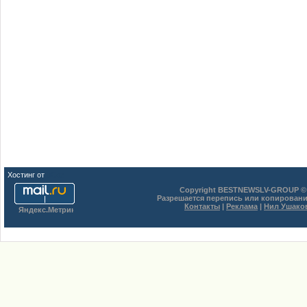
Хостинг от
uCoz
Copyright BESTNEWSLV-GROUP © 
Разрешается перепись или копировани
Контакты
|
Реклама
|
Нил Ушако