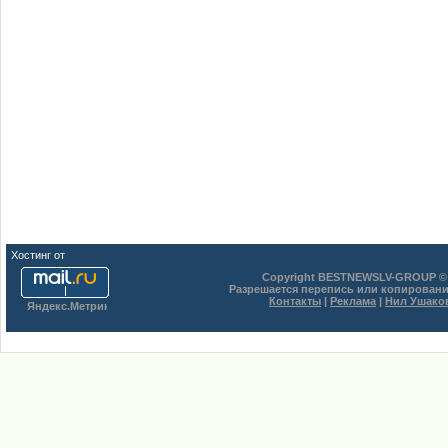
Хостинг от
uCoz
Copyright BESTNEWSLV-GROUP © 
Разрешается перепись или копировани
Контакты
|
Реклама
|
Нил Ушако