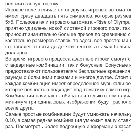
положительную оценку.
Игровое поле отличается от других игровых автоматов,
имеет сразу двадцать пять символов, которые разме
5х5. Пользователи игрового автомата «Rise of Olympu
приятно удивлены новой системой игрового поля, так 
приносит значительно больше призов по сравнению с
касательно размеров ставок, то здесь все просто: м
составляет от пяти до десяти центов, а самая больша
долларов.
Во время игрового процесса азартные игроки смогут с
стандартные комбинации, так и бонусные. Бонусные
предоставляют пользователям бесплатные вращения
раунды с большими призами и многое другое. Стоит 
каждая комбинация имеет определенное музыкальное
которое полностью подходит под тематику самого игр
Комбинации начинают собираться только в том случа
минимум три одинаковых изображения будут распол
возле друга.
Самые простые комбинации будут умножать начальну
0.10, а самая редкая комбинация умножит вашу ставк
раз. Посмотреть более подробную информацию каса