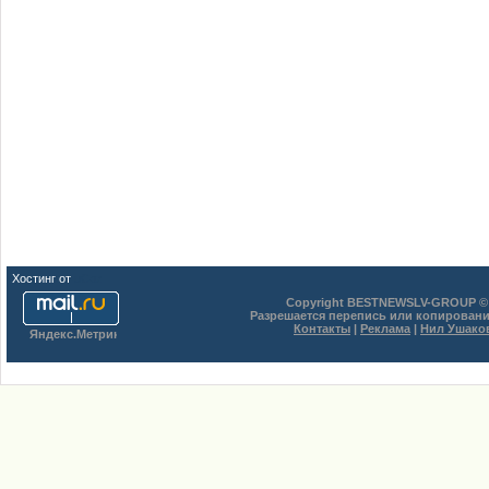
Хостинг от
uCoz
Copyright BESTNEWSLV-GROUP © 
Разрешается перепись или копировани
Контакты
|
Реклама
|
Нил Ушако