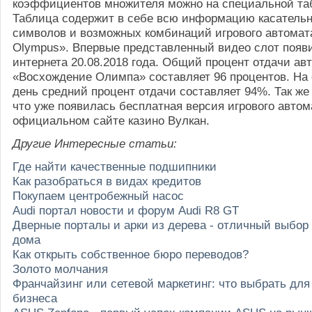
коэффициентов множителя можно на специальной та
Таблица содержит в себе всю информацию касательн
символов и возможных комбинаций игрового автомата
Olympus». Впервые представленный видео слот появи
интернета 20.08.2018 года. Общий процент отдачи ав
«Восхождение Олимпа» составляет 96 процентов. На
день средний процент отдачи составляет 94%. Так же
что уже появилась бесплатная версия игрового автом
официальном сайте казино Вулкан.
Другие Интересные статьи:
Где найти качественные подшипники
Как разобраться в видах кредитов
Покупаем центробежный насос
Audi портал новости и форум Audi R8 GT
Дверные порталы и арки из дерева - отличный выбор
дома
Как открыть собственное бюро переводов?
Золото молчания
Франчайзинг или сетевой маркетинг: что выбрать для
бизнеса