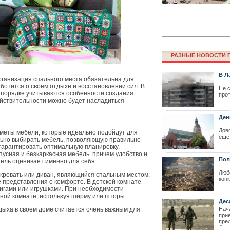
Финал конкурс
резиденции Л
РАЗНЫЕ НОВОСТИ Г
В Л
ганизация спального места обязательна для
аботится о своем отдыхе и восстановлении сил. В
Не 
 порядке учитываются особенности создания
про
действительности можно будет насладиться
дома
обы
кол
Ден
дум
| 16
Дов
меты мебели, которые идеально подойдут для
еще 
льно выбирать мебель, позволяющую правильно
утв
гарантировать оптимальную планировку.
Фестиваль La
Дом
усная и безкаркасная мебель. причем удобство и
ист
перенесен
Пол
ель оценивает именно для себя.
| 14
Люб
 кровать или диван, являющийся спальным местом.
кон
 представления о комфорте. В детской комнате
мож
нигами или игрушками. При необходимости
эск
иной комнате, используя ширму или шторы.
кра
Дес
воз
| 14
Нач
дыха в своем доме считается очень важным для
при
пре
бло