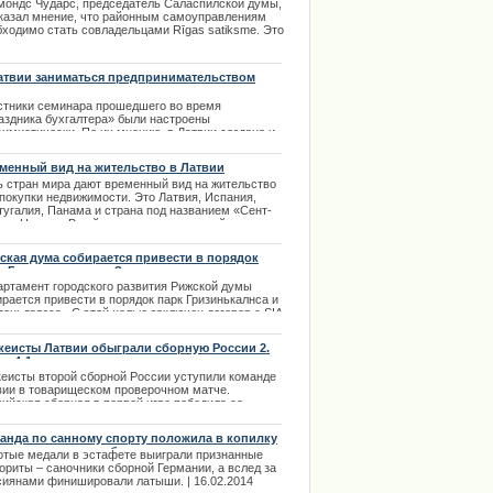
должны касаться
.01.2014
мондс Чударс, председатель Саласпилской думы,
казал мнение, что районным самоуправлениям
бходимо стать совладельцами Rīgas satiksme. Это
ясняется грядущим нововведением, которое
доставит жителям столицы скидки в
ственном транспорте. | 08.10.2013
атвии заниматься предпринимательством
кованно
стники семинара прошедшего во время
аздника бухгалтера» были настроены
симистически. По их мнению, в Латвии создана и
ции извинилось за нарушение
должает работать нестабильная налоговая
тема и заниматься предпринимательством
менный вид на жительство в Латвии
кованно.
ь стран мира дают временный вид на жительство
.01.2014
 покупки недвижимости. Это Латвия, Испания,
тугалия, Панама и страна под названием «Сент-
тс и Невис». В рейтинге по минимальной
ходной сумме инвестиций и возможности
есечения границ Шенгенской зоны, Канады,
ская дума собирается привести в порядок
икобритании и нескольких других стран лидирует
к Гризинькалнса и Зиедоньдарзса
-Киттс и Невис.
артамент городского развития Рижской думы
.01.2014
рается привести в порядок парк Гризинькалнса и
доньдарзса. С этой целью заключен договор с SIA
ts”. Организации договорились о приведении в
лежащий вид пешеходных дорожек
кеисты Латвии обыграли сборную России 2.
 - 4:1
.03.2014
кеисты второй сборной России уступили команде
вии в товарищеском проверочном матче.
вийская сборная в первой игре победила со
ом 4:1. Три очка для сборной Латвии набрал
адающий Мартыньш Карсумс.
анда по санному спорту положила в копилку
сии еще одну серебряную медаль
.11.2013
отые медали в эстафете выиграли признанные
ориты – саночники сборной Германии, а вслед за
сиянами финишировали латыши. | 16.02.2014