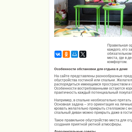
Правильная ор
каждого, кто з
обязательном
места, где в 
комфортом.
Особенности обстановки для отдыха в доме
На сайте
представлены разнообразные пред
обустройства гостиной или спальни. Желате
распорядиться имеющимся пространством и 
Особенности востребованными остаются корп
практичность каждый потенциальный покупат
Например, в спальне необязательно прятать
Основная задача – это ориентация на личные
кровать желательно прикрыть стеллажом с к
спальный диван можно прикрыть даже в гост
Такое правильное обустройство места для от
создания приятной уютной атмосферы.
Дополнительные советы