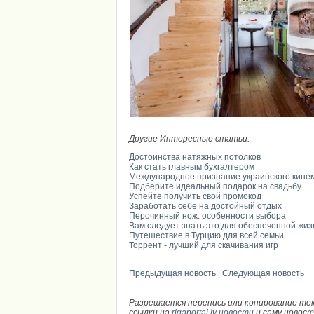
Другие Интересные статьи:
Достоинства натяжных потолков
Как стать главным бухгалтером
Международное признание украинского кине
Подберите идеальный подарок на свадьбу
Успейте получить свой промокод
Заработать себе на достойный отдых
Перочинный нож: особенности выбора
Вам следует знать это для обеспеченной жиз
Путешествие в Турцию для всей семьи
Торрент - лучший для скачивания игр
Предыдущая новость
|
Следующая новость
Разрешается перепись или копирование те
ссылки на
rigaportal.lv новости
и саму новос