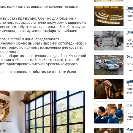
| 15
льно принимать во внимание дополнительные
Гос
Сем
при
но выбрать правильно. Обычно для семейных
год.
 но некоторым достаточно полуторки с шириной в
сказ
Как получить 
доку
нечно, потребуется меньше места. В любом случае
реф
 диваны, поэтому можно выбирать наиболее
Престо
Лат
груп
бол
 себя гостей в доме, предлагаются
Сред
 желании можно выбрать высокий ортопедический
всег
так
 не только по прямому назначению для кровати,
Пом
ного места.
чел
ее габаритов, практичности и дизайна. Классикой
Экс
лании выбирают мебель без каркаса, который
| 14
дет гарантировать высокий уровень комфорта.
экс
| 28
сленные нюансы, чтобы жилье все-таки было
Фал
Лит
Все
поп
все
гра
Лайма Вайкул
тов
про
фестиваля La
С 2
23.1
лат
С 1 
пер
лат
коа
прое
Мэр