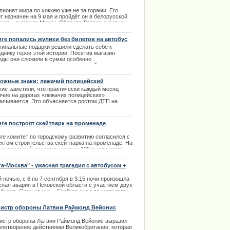
 успела оступиться
ионат мира по хоккею уже не за горами. Его
т назначен на 9 мая и пройдёт он в белорусской
ице – в городе Минск. Сборная Латвии активно
вится к участию на чемпионате и ...
иге попались жулики без билетов на автобус
.04.2014
гинальные подарки решили сделать себе к
днику герои этой истории. Посетив магазин
жды они сложили в сумки особенно
равившиеся модели одежды и спокойно прошли
ез кассовые аппараты. Охранник то ли отвлекся,
и не заметил воришек, но в итоге и удалось
ожные знаки: лежачий полицейский
гополучно покинуть территорию магазина.
гие заметили, что практически каждый месяц
.03.2014
ичие на дорогах «лежачих полицейских»
личивается. Это объясняется ростом ДТП на
огах и соответственно повышением числа
радавших на дорогах. | 25.02.2014
иге построят скейтпарк на променаде
ге комитет по городскому развитию согласился с
ектом строительства скейтпарка на променаде. На
т интересный проект выделено 120 тысяч латов.
.05.2013
га-Москва" - ужасная трагедия с автобусом +
ео
 ночью, с 6 по 7 сентября в 3:15 ночи произошла
сная авария в Псковской области с участием двух
бусов. Один из них – Ecolines ехал по маршруту
а-Москва", а второй автобус направлялся из
ежа в Москву. Есть жертвы.
истр обороны Латвии Раймонд Вейонис
азил удовлетворение действиями
.09.2013
икобритании
истр обороны Латвии Раймонд Вейонис выразил
влетворение действиями Великобритании, которая