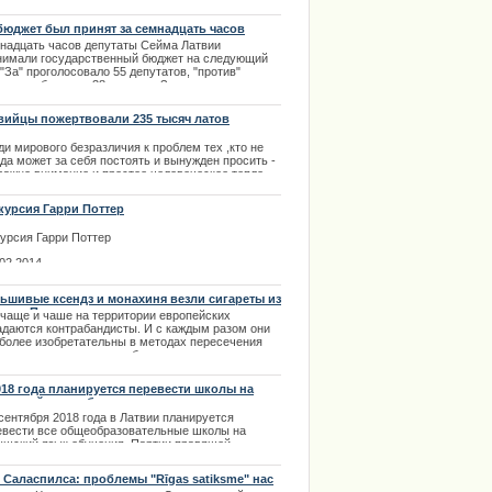
.03.2014
бюджет был принят за семнадцать часов
надцать часов депутаты Сейма Латвии
нимали государственный бюджет на следующий
 "За" проголосовало 55 депутатов, "против"
али госбюджету 38 человек. За принятие
права в Риге с автошколой
мента проголосовали партии - "Единство", Партия
орм, Нацсоюз VL-ТБ/ДННЛ и "Независимая
вийцы пожертвовали 235 тысяч латов
па Олштейнса". | 06.02.2014
ьным детям
и мирового безразличия к проблем тех ,кто не
да может за себя постоять и вынужден просить -
 важно внимание и простое человеческое тепло.
ощь больным детям - это похвальное проявление
овечности.
курсия Гарри Поттер
.02.2014
курсия Гарри Поттер
.02.2014
ьшивые ксендз и монахиня везли сигареты из
вы в Польшу
 чаще и чаше на территории европейских
адаются контрабандисты. И с каждым разом они
 более изобретательны в методах пересечения
ницы и провоза в своем багаже запрещенных
е обратилась к поклонникам
аров или не задекларированных. Такое
исшествие произошло совсем недавно. |
ima Rendezvous Jūrmala
018 года планируется перевести школы на
2.2013
ышский язык обучения.
сентября 2018 года в Латвии планируется
евести все общеобразовательные школы на
ышский язык обучения. Партии правящей
лиции собираются в скором времени подписать
кт договора.
 Саласпилса: проблемы "Rīgas satiksme" нас