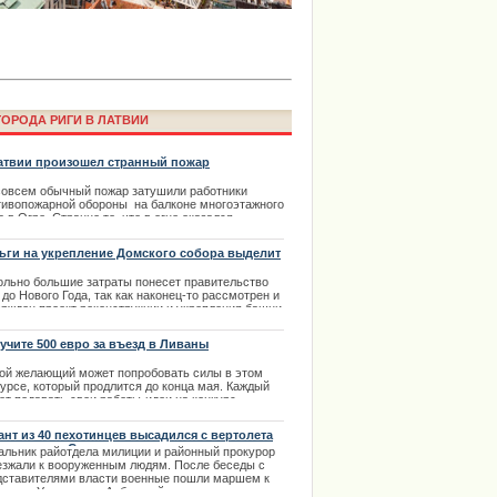
а Laima Voice пройдет онлайн в
аймы Вайкуле
ОРОДА РИГИ В ЛАТВИИ
атвии произошел странный пожар
совсем обычный пожар затушили работники
тивопожарной обороны на балконе многоэтажного
 в Огре. Странно то, что в огне оказался
чный велосипед,да еще перевернутый в верх
есами.
ьги на укрепление Домского собора выделит
а
.03.2014
ольно большие затраты понесет правительство
до Нового Года, так как наконец-то рассмотрен и
ержден проект реконструкции и укрепления башни
ima Rendezvous Jūrmala будет
ского собора. это красивейшее сооружение и
орическое здание нуждается в срочном ремонте.
учите 500 евро за въезд в Ливаны
.02.2014
ой желающий может попробовать силы в этом
курсе, который продлится до конца мая. Каждый
ет подавать свои работы-идеи на конкурс
изов. С таким призывом выступила Ливанская
евая дума.
ант из 40 пехотинцев высадился с вертолета
ле поселка Стрелковое
.04.2014
альник райотдела милиции и районный прокурор
езжали к вооруженным людям. После беседы с
дставителями власти военные пошли маршем к
кпосту Украины на Арбатской стрелке.