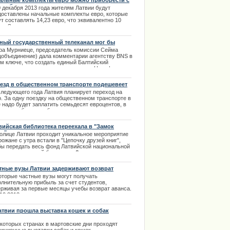
альные комплекты евро можно приобрести с
декабря
0 декабря 2013 года жителям Латвии будут
доставлены начальные комплекты евро, которые
т составлять 14,23 евро, что эквивалентно 10
м. За один раз один житель не имеет право
чать более пяти комплектов. | 23.09.2013
ный государственный телеканал мог бы
ать и на латышском языке
ра Мурниеце, председатель комиссии Сейма
цобъединение) дала комментарии агентству BNS в
ом ключе, что создать единый Балтийский
канал на русском языке возможно. Но ... |
4.2014
езд в общественном транспорте подешевеет
следующего года Латвия планирует переход на
о. За одну поездку на общественном транспорте в
 надо будет заплатить семьдесят евроцентов, в
чае приобретение билета на проезд
осредственно у водителя его стоимость составит
 евро. | 18.09.2013
вийская библиотека переехала в "Замок
та"
толице Латвии проходит уникальное мероприятие
рожане с утра встали в "Цепочку друзей книг",
бы передать весь фонд Латвийской национальной
иотеки на левый берег реки Даугавы в новое
ие "Замка света". | 18.01.2014
тные вузы Латвии задерживают возврат
нса
оторые частные вузы могут получать
олнительную прибыль за счет студентов,
ерживая за первые месяцы учебы возврат аванса.
.10.2013
атвии прошла выставка кошек и собак
екоторых странах в мартовские дни проходят