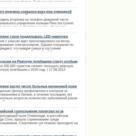
дложила истребитель Typhoon для укрепления
сии ПВО стран Балтии В апреле миссия по охране
ниц перейдет от ВВС США к представителям
иге мужчина сорвался вниз при очередной
ьши.
ытке покорить Вантовый мост.
олдень вторника на телефон дежурной части
.03.2014
ионального управления полиции Риги поступило
бщение, что на Вантовом мосту обнаружен
одой человек который перешел проезжую часть и
равляется прямиком к вантам.
атвии стали подделывать LED-лампочки
.02.2014
вия c ужасом ждет прогнозируемого на весну
орожания электроэнергии. Однако специалисты
ерждают, что каждая семья в состоянии
ономить собственный семейный бюджет, если
енит обычные источники освещения на LED. |
1.2013
курсии на Рижскую телебашню станут особым
том для туристов
ее 200 000 туристов сможет посещать рижскую
тную телебашню к 2018 году. | 17.08.2013
атвии растет число больных меланомой кожи
данным Центра профилактики и контроля за
олеваниями в Латвии, в течение последних лет
чительно возросло количество заболеваний раком
и. Ежегодно порядка двухсот человек получают
гноз меланомы кожи, являющейся наиболее
ной формой рака кожи человека. | 10.10.2013
вийский горнолыжник проиграл из за
равильной тактики
проходящей ныне Олимпиаде, в российском
оде Сочи, прошло соревнование среди
нолыжников. Спортивное состязание проходило на
итории известного российского курорта –
сная Поляна» | 19.02.2014