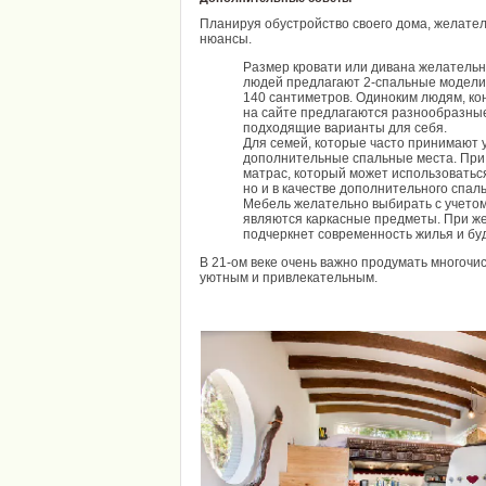
Планируя обустройство своего дома, желате
нюансы.
Размер кровати или дивана желатель
людей предлагают 2-спальные модели,
140 сантиметров. Одиноким людям, ко
на сайте
предлагаются разнообразные
подходящие варианты для себя.
Для семей, которые часто принимают у
дополнительные спальные места. При
матрас, который может использоваться
но и в качестве дополнительного спаль
Мебель желательно выбирать с учетом 
являются каркасные предметы. При же
подчеркнет современность жилья и бу
В 21-ом веке очень важно продумать многочи
уютным и привлекательным.