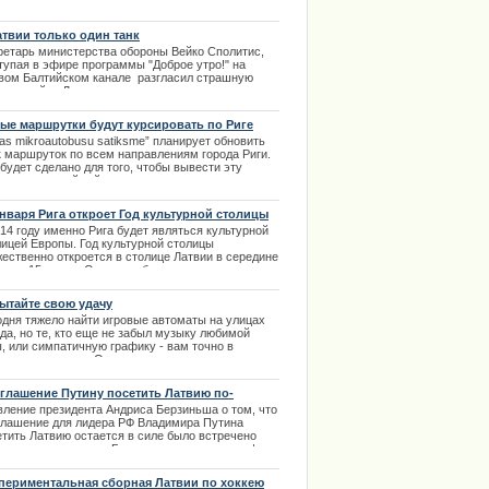
атвии только один танк
ретарь министерства обороны Вейко Сполитис,
тупая в эфире программы "Доброе утро!" на
вом Балтийском канале разгласил страшную
нную тайну Латвии.
ламентский секретарь удивил прессу сказав, что
онетанковых войсках Латвии только один танк и
ые маршрутки будут курсировать по Риге
учебно- тренировочный. | 06.02.2014
as mikroautobusu satiksme” планирует обновить
к маршруток по всем направлениям города Риги.
будет сделано для того, чтобы вывести эту
асль на достойный уровень, сделать поездки
ее безопасным и более удобными для
ажиров. | 14.04.2013
января Рига откроет Год культурной столицы
14 году именно Рига будет являться культурной
лицей Европы. Год культурной столицы
жественно откроется в столице Латвии в середине
аря – 15 числа. Открытие будет сопровождаться
гочисленными торжественными мероприятиями. |
2.2013
ытайте свою удачу
одня тяжело найти игровые автоматы на улицах
да, но те, кто еще не забыл музыку любимой
, или симпатичную графику - вам точно в
туальное казино. Организаторы терпеливо и
тельно собирали лучшие игры чтобы преподнести
ам на просторах интернета. | 05.12.2013
глашение Путину посетить Латвию по-
жнему в силе
вление президента Андриса Берзиньша о том, что
глашение для лидера РФ Владимира Путина
етить Латвию остается в силе было встречено
ертами по странам Балтии очень негативно. |
3.2014
периментальная сборная Латвии по хоккею