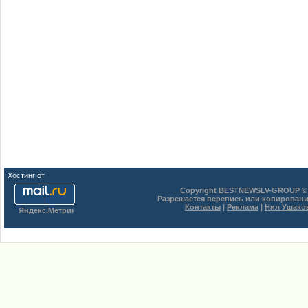
Хостинг от
uCoz
Copyright BESTNEWSLV-GROUP © 
Разрешается перепись или копировани
Контакты
|
Реклама
|
Нил Ушако