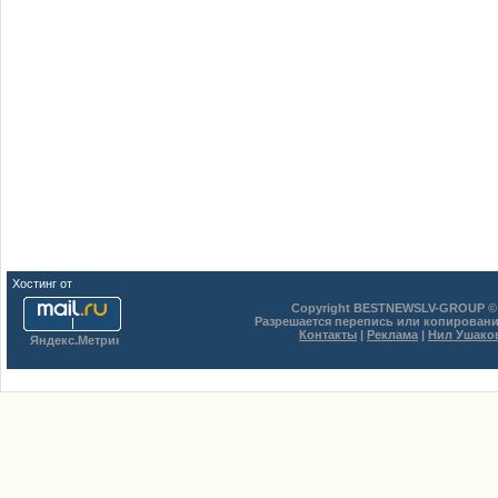
Хостинг от
uCoz
Copyright BESTNEWSLV-GROUP © 
Разрешается перепись или копировани
Контакты
|
Реклама
|
Нил Ушако