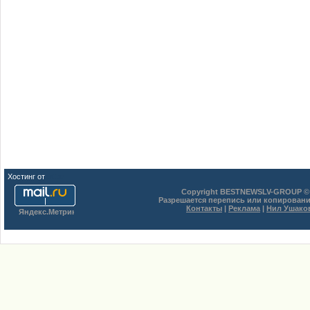
Хостинг от
uCoz
Copyright BESTNEWSLV-GROUP © 
Разрешается перепись или копировани
Контакты
|
Реклама
|
Нил Ушако