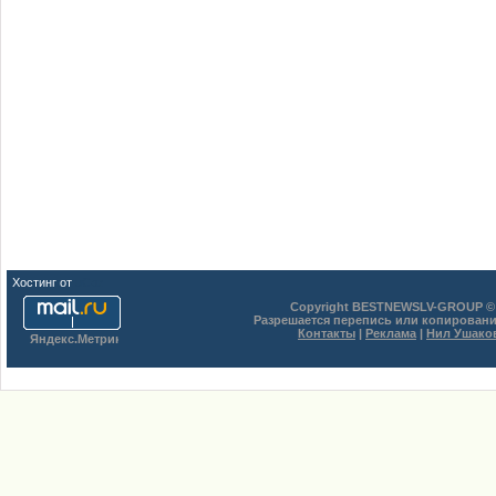
Хостинг от
uCoz
Copyright BESTNEWSLV-GROUP © 
Разрешается перепись или копировани
Контакты
|
Реклама
|
Нил Ушако