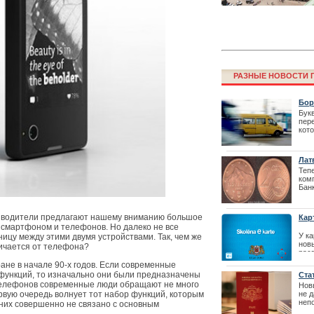
Финал конкурс
РАЗНЫЕ НОВОСТИ Г
резиденции Л
Бор
пер
Бук
пер
кот
пра
улу
про
Лат
толь
Теп
комп
Бан
отл
11.1
зводители предлагают нашему вниманию большое
Кар
кош
смартфоном и телефонов. Но далеко не все
У к
ицу между этими двумя устройствами. Так, чем же
Фестиваль La
нов
ичается от телефона?
расп
перенесен
оче
не в начале 90-х годов. Если современные
ребе
ункций, то изначально они были предназначены
Ста
 телефонов современные люди обращают не много
| 09
Нов
не д
ервую очередь волнует тот набор функций, которым
неп
них совершенно не связано с основным
разо