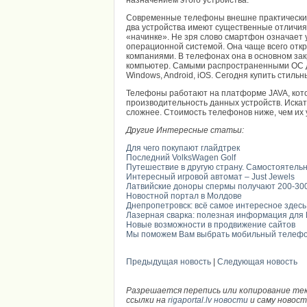
назначением этого устройства.
Современные телефоны внешне практически н
два устройства имеют существенные отличия д
«начинке». Не зря слово смартфон означает
операционной системой. Она чаще всего отк
компаниями. В телефонах она в основном за
компьютер. Самыми распространенными ОС 
Windows, Android, iOS. Сегодня купить стил
Телефоны работают на платформе JAVA, кот
производительность данных устройств. Искат
сложнее. Стоимость телефонов ниже, чем их 
Другие Интересные статьи:
Для чего покупают глайдтрек
Последний VolksWagen Golf
Путешествие в другую страну. Самостоятель
Интересный игровой автомат – Just Jewels
Латвийские доноры спермы получают 200-30
Новостной портал в Молдове
Днепропетровск: всё самое интересное здесь
Лазерная сварка: полезная информация для 
Новые возможности в продвижение сайтов
Мы поможем Вам выбрать мобильный телеф
Предыдущая новость
|
Следующая новость
Разрешается перепись или копирование те
ссылки на
rigaportal.lv новости
и саму новос