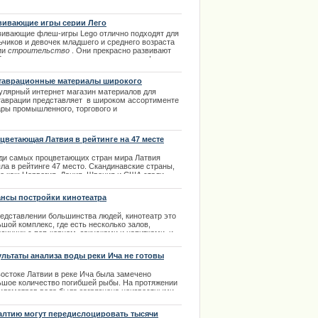
 странная школьная мода? Идею Вильнюсской
ии обязать родителей воспитанников детских
в не использовать слово "мама", подхватили и
вивающие игры серии Лего
лы.
вивающие флеш-игры Lego отлично подходят для
.12.2013
ьчиков и девочек младшего и среднего возраста
ии
строительство
. Они прекрасно развивают
бражение, креативность и размышление. |
0.2013
таврационные материалы широкого
менения
улярный интернет магазин материалов для
таврации представляет в широком ассортименте
ары промышленного, торгового и
таврационного назначения.
.02.2014
цветающая Латвия в рейтинге на 47 месте
ди самых процветающих стран мира Латвия
ла в рейтинге 47 место. Скандинавские страны,
е как: Норвегия, Дания, Швеция и США стали
ерами и вошли в десятку лучших.
нсы постройки кинотеатра
.02.2013
редставлении большинства людей, кинотеатр это
шой комплекс, где есть несколько залов,
зинчик с поп-корном, закусками и напитками, и
орый в день посещает несколько тысяч человек.
чно кинотеатры действительно имеют такой вид,
ультаты анализа воды реки Ича не готовы
ко это далеко не единственный вариант.
востоке Латвии в реке Ича была замечено
.03.2014
ьшое количество погибшей рыбы. На протяжении
километров вода была загрязнена неизвестными
понентами. За один день на реке было собрано
ло 60 килограммов погибшей рыбы.
алтию могут передислоцировать тысячи