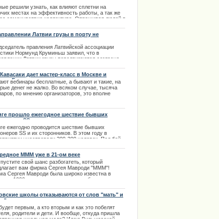
лектива
ные решили узнать, как влияют сплетни на
очих местах на эффективность работы, а так же
ее самочувствие коллектива. Опрашивая людей в
нии года, им удалость узнать что сплетни делают
лектив более сплоченным и дружелюбным.
аправлении Латвии грузы в порту не
кированы
.05.2013
дседатель правления Латвийской ассоциации
истики Нормунд Круминьш заявил, что в
равлении Латвии грузы передвигаются согласно
люченным договорам и ни один груз не
кирован.
 Кавасаки дает мастер-класс в Москве и
анах Балтии
.03.2014
ают вебинары бесплатные, а бывают и такие, на
рые денег не жалко. Во всяком случае, тысяча
ции извинилось за нарушение
ларов, по мнению организаторов, это вполне
ильная цена для участников первого мастер-
сса, который проведет знаменитый маркетолог Гай
асаки в Москве.
иге прошло ежегодное шествие бывших
.07.2013
ионеров SS и их сторонников
иге ежегодно проводится шествие бывших
онеров SS и их сторонников. В этом году в
оприятии участвовали 200-300 человек. Под бой
абанов и пение патриотических песен участники
твия прошли от Домской площади к памятнику
редное МММ уже в 21-ом веке
боды.
упустите свой шанс разбогатеть, который
.03.2014
длагает вам фирма Сергея Мавроди "МММ"!
ма Сергея Мавроди была широко известна в
ии в 1990-х годах, она успешно работала на
цветание граждан и продолжала бы успешно
отать, если бы не вмешались государственные
овские школы отказываются от слов "мать" и
ны. | 12.03.2014
ец"
будет первым, а кто вторым и как это побелят
еля, родители и дети. И вообще, откуда пришла