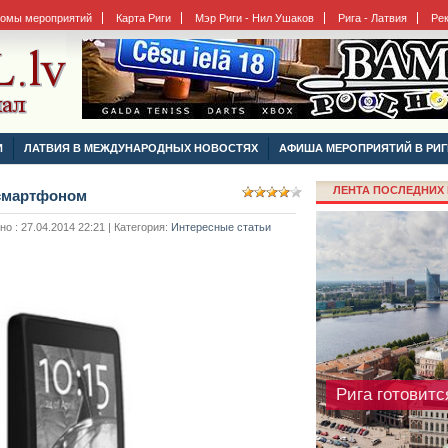
бомы мероприятий
Карта Риги
Мэр Риги - Нил Ушаков
Рига - Латвия
Ре
Чем отличают
минеральные 
И
ЛАТВИЯ В МЕЖДУНАРОДНЫХ НОВОСТЯХ
АФИША МЕРОПРИЯТИЙ В РИГ
ЛЕНТА ПОСЛЕДНИХ 
 смартфоном
 : 27.04.2014 22:21 | Категория:
Интересные статьи
Рига готовитс