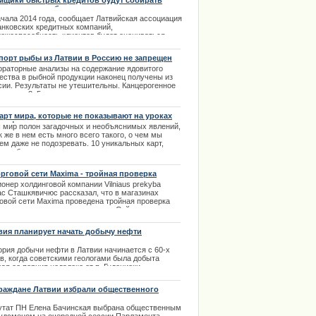
мщики быстрых кредитов будут собирать
олнительные бумаги
ачала 2014 года, сообщает Латвийская ассоциация
анковских кредитных компаний,
тежеспособность клиентов будет оцениваться
аздо строже. Заемщики быстрых кредитов должны
ут предоставить определенный новым порядком
порт рыбы из Латвии в Россию не запрещен
ановленный объем документов для оформления
ораторные анализы на содержание ядовитого
ма.
ества в рыбной продукции наконец получены из
.12.2013
сии. Результаты не утешительны. Канцерогенное
ество в 3, 5 раза превышает допустимую норму.
экспорт рыбы не запрещен. Об этом доложил
ектор Продовольственной-ветеринарной службы
карт мира, которые не показывают на уроках
С) Марис Балодис.
графии
 мир полон загадочных и необъяснимых явлений,
.02.2014
к же в нем есть много всего такого, о чем мы
ем даже не подозревать. 10 уникальных карт,
рые большинство из нас никогда не видели, а еще
ше и не увидят. | 16.12.2013
орговой сети Maxima - тройная проверка
опасности
ионер
холдинговой
компании
Vilniaus
prekyba
ас
Сташкявичюс
рассказал
,
что
в
магазинах
говой
сети
Maxima
проведена
тройная
проверка
опасности
по
всем
параметрам
.
Сейчас
люди
,
одясь
в
помещениях
магазинов
,
могут
ствовать
себя
спокойно
. | 21.01.2014
вия планирует начать добычу нефти
ория добычи нефти в Латвии начинается с 60-х
ов, когда советскими геологами была добыта
ая ее порция недалеко от п. Гудениеки.
дующей находкой месторождения стали Бернаты,
ле этого нефть была обнаружена на морском дне.
раждане Латвии избрали общественного
удсмена
.01.2014
утат ПН Елена Бачинская выбрана общественным