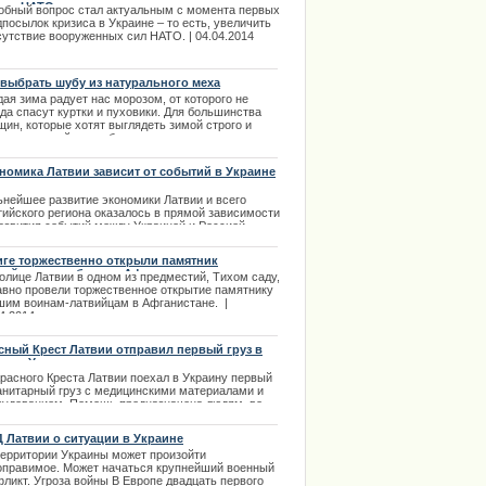
дат НАТО
.10.2013
обный вопрос стал актуальным с момента первых
посылок кризиса в Украине – то есть, увеличить
сутствие вооруженных сил НАТО. | 04.04.2014
 выбрать шубу из натурального меха
ая зима радует нас морозом, от которого не
да спасут куртки и пуховики. Для большинства
щин, которые хотят выглядеть зимой строго и
гантно, подойдут шубы из натурального или
сственного меха. | 28.11.2013
номика Латвии зависит от событий в Украине
ьнейшее развитие экономики Латвии и всего
тийского региона оказалось в прямой зависимости
развития событий между Украиной и Россией.
вились первые анализы банковских операций
орящие о вероятном финансовом ущербе для
иге торжественно открыли памятник
вии.
вийцам, погибшим в Афганистане
олице Латвии в одном из предместий, Тихом саду,
.03.2014
авно провели торжественное открытие памятнику
шим воинам-латвийцам в Афганистане. |
4.2014
сный Крест Латвии отправил первый груз в
ощь Украине
Красного Креста Латвии поехал в Украину первый
анитарный груз с медицинскими материалами и
рудованием. Помощь предназначена людям, во
мя проходивших в Киеве акций протеста. Посылка
ет передана отделению Красного Креста в
 Латвии о ситуации в Украине
аине.
территории Украины может произойти
.02.2014
оправимое. Может начаться крупнейший военный
фликт. Угроза войны В Европе двадцать первого