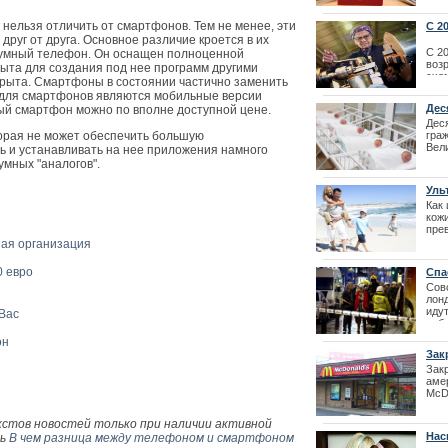
дейс
хоч
ельзя отличить от смартфонов. Тем не менее, эти
С 2
кор
воз
руг от друга. Основное различие кроется в их
С 2
 умный телефон. Он оснащен полноценной
| 12
возр
рыта для создания под нее программ другими
схе
крыта. Смартфоны в состоянии частично заменить
возр
для смартфонов являются мобильные версии
дост
Дес
ьный смартфон можно по вполне доступной цене.
гра
| 20
Дес
гра
орая не может обеспечить большую
Как получить 
Вел
ь и устанавливать на нее приложения намного
Престо
одно
умных "аналогов".
Уль
нор
Как
кож
пре
цен
ная организация
что
ульт
0 евро
Спа
под
Сов
лон
иду
Вас
раб
собы
он
всех
Зак
боль
Зак
аме
Лайма Вайкул
McDo
фестиваля La
твер
перв
кстов новостей только при наличии активной
Зак
Нас
ть
В чем разница между телефоном и смартфоном
26.1