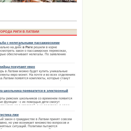
а Laima Voice пройдет онлайн в
ОРОДА РИГИ В ЛАТВИИ
аймы Вайкуле
ьба с нелегальными пассажирскими
евозками в Риге.
вально на днях
в Риге
решили в корне
есмотреть закон о пассажирских перевозках,
орые обеспечивают нелегалы. По заявлению
вительства данные законы помогут кардинально
чшить сложившуюся обстановку для более
дуктивной работы
пассажирских перевозок
вийцы покупают евро
ко местными водителями. | 06.08.2013
ерь в Латвии можно будет купить уникальные
лекты евро монет. На почте и во всех отделениях
ка Латвии появятся комплекты, которые станут
ичным дополнением к коллекции монет. |
2.2013
та школьника превратится в электронный
елек
арты рижских школьников со временем появится
ima Rendezvous Jūrmala будет
ые функции - с их помощью дети смогут
лачиваться в столовой, а их родители, в свою
редь, контролировать, какую сумму потратил их
нок и на что.
тистика лжи
.02.2014
ый закон о гражданстве в Латвии принят совсем
авно, но уже возникает множество вопросов и
онятных ситуаций. Политики пытаются
браться, но не всегда успешно. Это