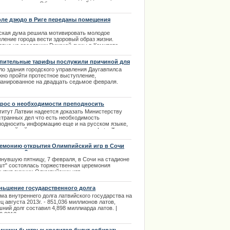
а недопустима. Об этом на латвийском ради
орил в своем выступлении госсекретарь
истерства иностранных дел Латвии Андрей
ле дзюдо в Риге переданы помещения
егович. | 03.03.2014
ская дума решила мотивировать молодое
еление города вести здоровый образ жизни.
авно на заседании Рижской думы в Комитете
щества парламентарии дали добро на передачу
ещений и прилегающих к ним участков земли.
пительные тарифы послужили причиной для
инга
.02.2014
ло здания городского управления Даугавпилса
жно пройти протестное выступление,
ланированное на двадцать седьмое февраля.
едшие на протесты горожане заявляют о том, что
ное нынешними управляющими, еще во время
двыборной полемики, обещание – не выполняется.
рос о необходимости преподносить
.02.2014
ормацию на двух языках
титут Латвии надеется доказать Министерству
странных дел что есть необходимость
подносить информацию еще и на русском языке,
по крайней мере заявляет агентство Leta. Такие
ные были опубликованы в известной местной
те Neatkarīgā.
емонию открытия Олимпийский игр в Сочи
.01.2013
мотрели 3 млрд человек
инувшую пятницу, 7 февраля, в Сочи на стадионе
шт" состоялась торжественная церемония
рытия зимних Олимпийских игр.
.02.2014
ньшение государственного долга
ма внутреннего долга латвийского государства на
ц августа 2013г. - 851,036 миллионов латов,
ний долг составил 4,898 миллиарда латов. |
0.2013