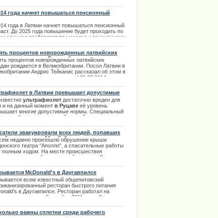
твительно тонкий вопрос - как быть с теми. кто
ет обзавестись красным латвийским паспортом-
014 года начнет повышаться пенсионный
очкой.
раст
014 года в Латвии начнет повышаться пенсионный
.12.2013
аст. До 2025 года повышение будет проходить по
ме один год прибавляет три месяца к пенсионному
асту. К 2025 году пенсионный возраст латвийцев
игнет 65 лет.
ять процентов новорожденных латвийских
ждан рождается в Великобритании
.11.2013
ять процентов новорожденных латвийских
ждан рождается в Великобритании. Посол Латвии в
права в Риге с автошколой
икобритании Андрис Тейканис рассказал об этом в
м из интервью на телеканале. | 01.02.2014
трафиолет в Латвии превышает допустимые
мы.
 известно
ультрафиолет
достаточно вреден для
и и на данный момент
в Руцаве
её уровень
вышает многие допустимые нормы. Специальный
тр по работе с окружающей средой утверждает,
 показатели 7,0 этим летом превышают уровень
рафиолета. | 26.06.2013
сатели эвакуировали всех людей, попавших
 обломки театра "Apollo"
сем недавно произошло обрушение крыши
донского театра "Аполло", а спасательные работы
т полным ходом. На месте происшествия
отает несколько бригад скорой помощи. Очевидцы
тий все еще не могут прийти в себя, но больше
 досталось тем, кто в этот момент находился под
рывается McDonald's в Даугавпилсе
шим балконом театра. | 20.12.2013
рывается всем известный общепитовский
риканизированный ресторан быстрого питания
е обратилась к поклонникам
nald's в Даугавпилсе. Ресторан работал на
ima Rendezvous Jūrmala
дую четверочку с 6 декабря 2011 годы. Это
ая точка быстрого питания за пределами города.
рывается этот ресторан также самым первым. |
колько важны сплетни среди рабочего
2.2013