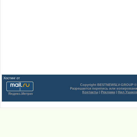
Хостинг от
uCoz
Copyright BESTNEWSLV-GROUP © 
Разрешается перепись или копировани
Контакты
|
Реклама
|
Нил Ушако