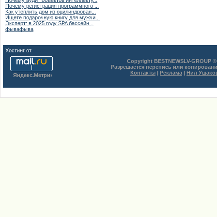
Почему аудит объектов интеллекту...
Почему регистрация программного ...
Как утеплить дом из оцилиндрован...
Ищете подарочную книгу для мужчи...
Эксперт: в 2025 году SPA бассейн...
фывафыва
Хостинг от
uCoz
Copyright BESTNEWSLV-GROUP © 
Разрешается перепись или копировани
Контакты
|
Реклама
|
Нил Ушако