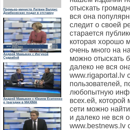
отыскать громадн
Премьер-министр Латвии Валдис
Домбровскис подал в отставку
вся она популярн
следит о своей р
старается публи
которая хорошо м
очень много на н
Андрей Мамыкин с Ингуной
можно отыскать 
Судрабой
далеко не вся он
www.rigaportal.l
пользователей, п
любопытную инфо
всех.ей, которой
Андрей Мамыкин с Юрием Есипенко
о трагедии в MAXIMA
сети можно найти
и далеко не вся 
www.bestnews.lv