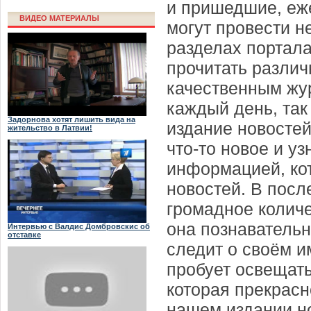
и пришедшие, еж
ВИДЕО МАТЕРИАЛЫ
могут провести н
разделах портала
прочитать разли
качественным жу
каждый день, так
Задорнова хотят лишить вида на
издание новостей
жительство в Латвии!
что-то новое и у
информацией, ко
новостей. В посл
громадное количе
она познавательн
Интервью с Валдис Домбровскис об
отставке
следит о своём и
пробует освещат
которая прекрасн
нашем издании но