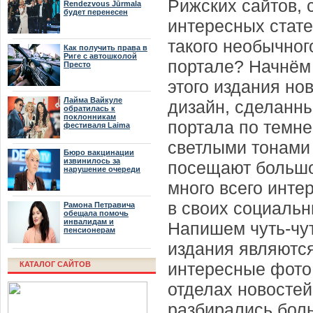
Рижских сайтов, 
Rendezvous Jūrmala
будет перенесен
интересных стате
такого необычног
Как получить права в
Риге с автошколой
портале? Начнём
Престо
этого издания но
Лайма Вайкуле
дизайн, сделанны
обратилась к
поклонникам
портала по темне
фестиваля Laima
Rendezvous Jūrmala
светлыми тонами
Бюро вакцинации
извинилось за
посещают большо
нарушение очереди
много всего инте
в своих социальн
Рамона Петравича
обещала помочь
инвалидам и
Напишем чуть-чут
пенсионерам
издания являютс
интересные фото
КАТАЛОГ САЙТОВ
отделах новостей
разбирались боль