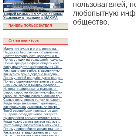
пользователей, п
любопытную инфо
Андрей Мамыкин в эфире с Нилом
Ушаковым о трагедии в MAXIMA
общество.
ПАНЕЛЬ ПОЛЬЗОВАТЕЛЯ
Статьи партнёров
Маркетинг вузов и его влияние на...
На досках бесплатных объявлений ...
Растет популярность кроватей с п...
Почему лодки на воздушной подушк...
Новые тренды в сфере общего хост...
Кому пригодятся кабриолеты из СШ...
Как правильно выбрать деревянную...
Как купить дом в деревне выгодно...
Почему любой свадьбе нужен сваде...
Почему оцинкованные винты сегодн...
В конном клубе в Кимрах родился ...
История гравировки на граните: о...
Вырос спрос на необычную офисную...
Особняк Рябушинского в Москве пр...
Самые популярные услуги от салон...
Когда люди заказывают кремацию, ...
Как правильно ухаживать за внутр...
Топ-3 европейских препаратов для...
В Европе создадут новое лекарств...
Нумерология совместимости: как о...
Когда нужно записываться на лазе...
Жительница Казахстана вылечила с...
Почему европейские лекарства час...
Как взыскать задолженность с пом...