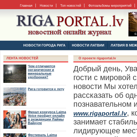
Главная
Новости
Топ новостей
Фотоальбомы мероприятий
НОВОСТИ ГОРОДА РИГА
НОВОСТИ ЛАТВИИ
ЛАТВИЯ В МЕ
ЛЕНТА НОВОСТЕЙ
O проекте rigaportal.lv
Чем отличаются
Добрый день, Ув
органические и
минеральные
гости с мировой с
удобрения?
новости Мы хоте
Рига готовится к лету
рассказать об од
познавательном 
, 
www.rigaportal.lv
Финал конкурса Laima
Voice пройдет онлайн
в резиденции Лаймы
занимает стабил
Вайкуле
лидирующее мест
Фестиваль Laima