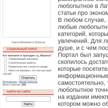
любопытное в Ла
статьи про эконом
В любом случае,
любые любопытн
категорий, котор
увлечений. Для л
Газета Bestnews.lv [Газеты]
душе, и с чем по
СОЦИАЛЬНЫЙ ОПРОС
Портал был запущ
Кто виновен в трагедии т.ц. Maxima?
Управляющий магазина
скопилось доста
Строительные работы
Правительство и власти города
которые посетите
Никто не виновен, это несчастный
случай
информационные 
самостоятельно, 
Результаты
|
Архив опросов
Всего ответов:
209
любопытное точн
НАЙТИ НА САЙТЕ
на издании имеют
котором можно об