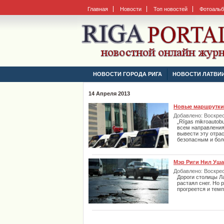
Главная
Новости
Топ новостей
Фотоаль
НОВОСТИ ГОРОДА РИГА
НОВОСТИ ЛАТВИ
14 Апреля 2013
Новые маршрутки 
Добавлено: Воскресе
„Rīgas mikroautob
всем направлениям
вывести эту отрас
безопасным и бол
Мэр Риги Нил Уша
Добавлено: Воскресе
Дороги столицы Ла
растаял снег. Но 
прогреется и темп