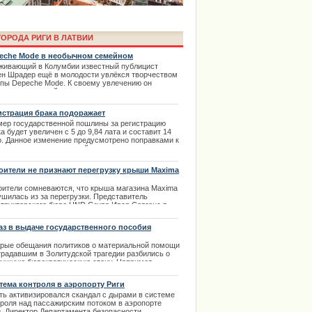
ОРОДА РИГИ В ЛАТВИИ
eche Mode в необычном семейном
олнении
живающий в Колумбии известный публицист
ен Шрадер ещё в молодости увлёкся творчеством
ппы Depeche Mode. К своему увлечению он
страстил и детей, теперь они вместе исполняют
енитые композиции этой группы. | 29.01.2014
истрация брака подоражает
мер государственной пошлины за регистрацию
а Laima Voice пройдет онлайн в
а будет увеличен с 5 до 9,84 лата и составит 14
о. Данное изменение предусмотрено поправками к
аймы Вайкуле
вилам о государственной пошлине за регистрацию
в гражданского состояния. | 26.09.2013
оители не признают перегрузку крыши Maxima
оители сомневаются, что крыша магазина Maxima
ушилась из за перегрузки. Представитель
структорского бюро HND Grupa Ивар Сергецс в
ем интервью рассказал что вряд ли перегрузка
а причиной обрушения кровли. Уже два года как
аз в выдаче государственного пособия
ша находится в эксплуатации.
рые обещания политиков о материальной помощи
.12.2013
традавшим в Золитудской трагедии разбились о
душную бюрократическую стену. Например,
онную компенсацию не может получить человек,
рого скорая забрала из дома, а не из торгового
тема контроля в аэропорту Риги
ра.
ть активизировался скандал с дырами в системе
ima Rendezvous Jūrmala будет
.01.2014
троля над пассажирским потоком в аэропорте
и. Директор Департамента безопасности