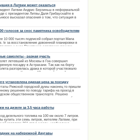
, 2:0, 3:0). | 28.02.2014
уация в Латвии может оказаться
правляемой
зидент Латвии Андрис Берзиньш в неформальной
еде с президентом Литвы Даля Грибаускайте в
ьнюсе высказал опасения о том, что ситуация в
вии после скандального высказывания
седателя правления торговой сети Maxima Latvija
ет оказаться неуправляемой | 01.02.2014
000 голосов за снос памятника освободителям
ее 10 000 тысяч подписей собрал портал Mana
s. lv за восстановление довоенной планировки в
даугаве и снос Памятника советским воинам-
ободителям Латвии и Риги от немецко-
истских захватчиков.
ные самолеты - разная участь
.10.2013
олет летевший из Москвы в Гоа совершил
ренную посадку в Астрахани. Так как на борту
олета разгорелась драка в которой участвовало
 пассажиров. Компания "Северный ветер"
лняла очередной чартерный рейс. | 20.03.2014
иге установлена единая цена за поездку
утаты Рижской городской думы наконец то пришли
диному решению по поводу тарифа на проезд в
одском общественном транспорте. Решено
ановить единую цену за одну поездку для любых
дан в размере 60 центов. Цена не будет зависеть
еста, где задекларирован пассажир.
 км на дизеле за 3,5 часа работы
.02.2014
од дизельного топлива на 100 км около 7 литров.
ы купить эти семь литров, жителям Латвии, при
дней зарплате 361 лат в месяц, необходимо
аботать около трех с половиной часов.
аботать на такое же количество топлива житель
здник на набережной Даугавы
ии при среднем доходе, 2000 латов, должен
аботать 44 минуты.