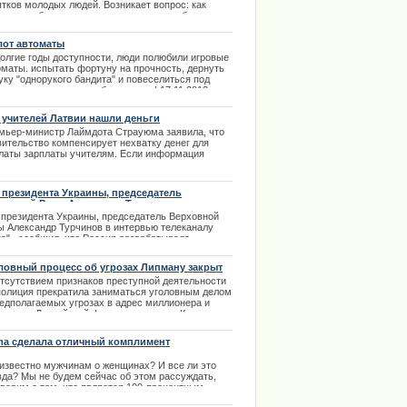
ятков молодых людей. Возникает вопрос: как
ать, чтобы такого не повторилось в любом
льном заведении, а главное, что нужно для того,
бы сберечь его владельцу имущество и
лот автоматы
тацию? | 27.02.2014
долгие годы доступности, люди полюбили игровые
оматы. испытать фортуну на прочность, дернуть
уку "однорукого бандита" и повеселиться под
аническую музыку любимых игр. | 17.11.2013
 учителей Латвии нашли деньги
мьер-министр Лаймдота Страуюма заявила, что
вительство компенсирует нехватку денег для
латы зарплаты учителям. Если информация
вердится о том, что на выплату зарплаты
елям не хватает 2,5 млн. евро | 13.03.2014
. президента Украины, председатель
ховной Рады Александр Турчинов в
ервью телеканалу "Рада"
. президента Украины, председатель Верховной
ы Александр Турчинов в интервью телеканалу
да", сообщил, что Россия разрабатывала
му,которая сработала на Северном Кавказе.
ловный процесс об угрозах Липману закрыт
.03.2014
отсутствием признаков преступной деятельности
полиция прекратила заниматься уголовным делом
редполагаемых угрозах в адрес миллионера и
зидента Латвийской федерации хоккея Кирова
ана. | 25.08.2013
ma сделала отличный комплимент
 известно мужчинам о женщинах? И все ли это
вда? Мы не будем сейчас об этом рассуждать,
оворим о том, что является 100-процентным
ьнейшим оружием в руках любого мужчины. Как