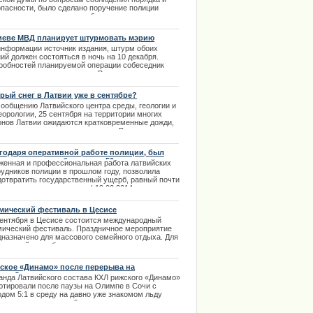
опасности, было сделано поручение полиции
оуправления уделять особое внимание контролю
владельцами собак. | 11.04.2014
иеве МВД планирует штурмовать мэрию
информации источник издания, штурм обоих
ий должен состояться в ночь на 10 декабря.
робностей планируемой операции собеседник
ания рассказывать не стал. В настоящее время в
нии городской администрации располагается один
табов Майдана, а также медпункт, столовая и
рый снег в Латвии уже в сентябре?
т обогрева. | 11.12.2013
сообщению Латвийского центра среды, геологии и
еорологии, 25 сентября на территории многих
онов Латвии ожидаются кратковременные дожди,
ером и ночью в северном округе Видземе
ожно выпадение осадков в виде мокрого снега. |
9.2013
годаря оперативной работе полиции, был
дотвращен ущерб почти на 50 миллионов
женная и профессиональная работа латвийских
о
рудников полиции в прошлом году, позволила
дотвратить государственный ущерб, равный почти
десяти миллионам евро. | 19.02.2014
мический фестиваль в Цесисе
сентября в Цесисе состоится международный
мический фестиваль. Праздничное мероприятие
дназначено для массового семейного отдыха. Для
етителей разработана интересная
влекательно-познавательная программа, гвоздем
рой будет запуск космического зонда Zinoo-2. |
ское «Динамо» после перерыва на
9.2013
мпийских играх принесли на своих плечах
анда Латвийского состава КХЛ рижского «Динамо»
еду
ютировали после паузы на Олимпе в Сочи с
одом 5:1 в среду на давно уже знакомом льду
оевала очередную победу, значительно
рвавшись от Хорватского участника «Medveščak»