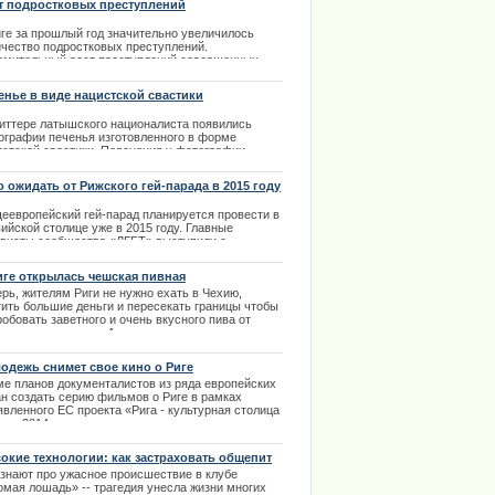
т подростковых преступлений
ероятное событие отразилось на жизни всех
дан. | 15.12.2013
е обратилась к поклонникам
иге за прошлый год значительно увеличилось
ичество подростковых преступлений.
ima Rendezvous Jūrmala
емительный рост преступлений совершенных
ростками требует немедленной коррекции. Для
го на улицы города выводится большее
енье в виде нацистской свастики
ичество патрулей муниципальной полиции, чем в
шлом году.
виттере латышского националиста появились
ографии печенья изготовленного в форме
.01.2014
истской свастики. Пояснения у фотографии
сказывают о «пипаркуках» — традиционном
дественском латвийском печенье, которое
о ожидать от Рижского гей-парада в 2015 году
ользуется в том числе для украшения елки.
еевропейский гей-парад планируется провести в
.12.2013
ийской столице уже в 2015 году. Главные
ивисты сообщества «ЛГБТ» выступили с
бщением, в котором указали ключевую выгоду,
рую получит от этого Латвия.
иге открылась чешская пивная
.04.2014
рь, жителям Риги не нужно ехать в Чехию,
ции извинилось за нарушение
тить большие деньги и пересекать границы чтобы
обовать заветного и очень вкусного пива от
оящих пивоваров. А все потому, что такая пивная
вилась в Риге. Теперь каждый сможет за
ренную плату ощутить себя в Чехии на фестивале
одежь снимет свое кино о Риге
шего пива. | 12.12.2013
ме планов документалистов из ряда европейских
ан создать серию фильмов о Риге в рамках
вленного ЕС проекта «Рига - культурная столица
опы 2014», школьники смогут создать свою
ленту о родном городе. Проект получит название
ское кино». | 14.10.2013
окие технологии: как застраховать общепит
 знают про ужасное происшествие в клубе
омая лошадь» -- трагедия унесла жизни многих