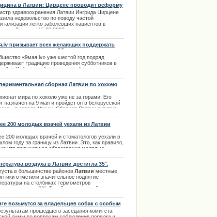
же, наверное, догадались, речь пойдет о
ицина в Латвии: Цирцене проводит реформу
плиментах.
ольницах
истр здравоохранения Латвии Ингрида Цирцене
.03.2014
азила недовольство по поводу частой
питализации легко заболевших пациентов в
ницы Латвии. | 15.08.2013
я.lv призывает всех желающих поддержать
дицию проведения субботников
бщество «9мая.lv» уже шестой год подряд
держивает традицию проведения субботников в
ун Дня Победы на братских кладбищах и местах
оронения павших воинов.
периментальная сборная Латвии по хоккею
.04.2014
 успела оступиться
ионат мира по хоккею уже не за горами. Его
т назначен на 9 мая и пройдёт он в белорусской
ице – в городе Минск. Сборная Латвии активно
вится к участию на чемпионате и ...
ее 200 молодых врачей уехали из Латвии
.04.2014
ее 200 молодых врачей и стоматологов уехали в
лом году за границу из Латвии. Это, как правило,
ько что получившее образование молодые
циалисты. Самое большое количество врачей из
вии нашли себе работу в Великобритании и
пература воздуха в Латвии достигла 35°.
мании.
вгуста в большинстве районов
Латвии
местные
.01.2014
оптики отметили значительное поднятие
пературы на столбиках термометров
каливающих за 30°. Такой
аномальной жары
уже
аблюдалось много лет, и в некоторых городах
вии температура достигала 35°. Продолжение в
иге возьмутся за владельцев собак с особым
ом источнике. | 08.08.2013
манием
результатам прошедшего заседания комитета
ской думы по вопросам соблюдения порядка и