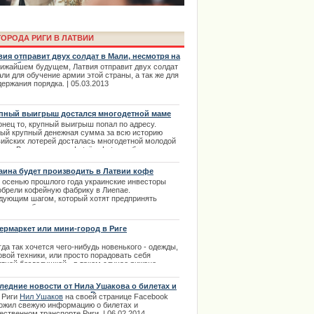
ОРОДА РИГИ В ЛАТВИИ
вия отправит двух солдат в Мали, несмотря на
 что общество против этого.
лижайшем будущем, Латвия отправит двух солдат
ли для обучение армии этой страны, а так же для
ержания порядка. | 05.03.2013
пный выигрыш достался многодетной маме
онец то, крупный выигрыш попал по адресу.
права в Риге с автошколой
ый крупный денежная сумма за всю историю
вийских лотерей досталась многодетной молодой
 из Валкского края. Latvijas Loto сообщило, что
щина сейчас в отпуске по уходу за третьим
енком.
аина будет производить в Латвии кофе
е
осенью прошлого года украинские инвесторы
.11.2013
обрели кофейную фабрику в Лиепае.
дующим
шагом, который хотят предпринять
есторы, обновить устаревшее
рудование
общей суммой более миллиона евро.
.04.2014
ермаркет или мини-город в Риге
да так хочется чего-нибудь новенького - одежды,
овой техники, или просто порадовать себя
ятной безделушкой - в таком случае рижане
ираются и идут в торговые центры. Здесь можно
только найти все самое необходимое для дома,
ледние новости от Нила Ушакова о билетах и
и и работы, но и отлично развлечься.
ественном транспорте Риги
 Риги
Нил Ушаков
на своей странице Facebook
е обратилась к поклонникам
.12.2013
ожил свежую информацию о билетах и
ственном транспорте Риги. | 06.02.2014