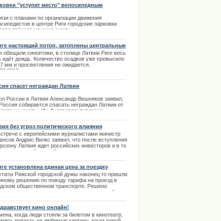
ma Latvija Гинтараса Ясинскаса многие
ковки "уступят место" велосипедным
удники этой торговой сети решили рассказать в
ожкам
их условиях им приходится работать.
вязи с планами по организации движения
осипедистов в центре Риги городские парковки
.12.2013
атся трёхсот машино-мест.
.04.2014
иге настоящий потоп, затоплены центральные
цы города
и обещали синоптики, в столице Латвии Риге весь
ь идёт дождь. Количество осадков уже превысило
17 мм и просветления не ожидается.
.08.2013
сия спасет неграждан Латвии
ол
России
в
Латвии
Александр
Вешняков
заявил
,
Россия
собирается
спасать
неграждан
Латвии
от
ности
и
нищеты
.
Им
будет
гарантировано
жданство
и
пенсия
и
не
потребуется
проживать
на
ритории
России
.
вия без угроз политического влияния
.03.2014
встрече с европейскими журналистами министр
ансов Андрис Вилкс заявил, что после вступления
розону Латвия ждет российских инвесторов и в то
время хотела бы освободиться от всяческих угроз
итического влияния или спекуляций.
.01.2014
иге установлена единая цена за поездку
утаты Рижской городской думы наконец то пришли
диному решению по поводу тарифа на проезд в
одском общественном транспорте. Решено
ановить единую цену за одну поездку для любых
дан в размере 60 центов. Цена не будет зависеть
еста, где задекларирован пассажир.
здравствует кино онлайн!
.02.2014
ена, когда люди стояли за билетом в кинотеатр,
емясь попасть на любимую картину, когда порой