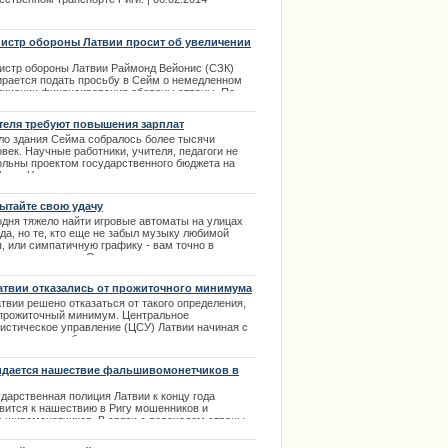
ima Rendezvous Jūrmala
истр обороны Латвии просит об увеличении
ансирования армии
истр обороны Латвии Раймонд Вейонис (СЗК)
ирается подать просьбу в Сейм о немедленном
личении финансирования обороны страны. По
вам министра события на Украине дают
ершенно понятный сигнал, что не стоит
теля требуют повышения зарплат
агаться на расторопность в последний момент и
ло здания Сейма собралось более тысячи
о увеличить финансировании армии.
век. Научные работники, учителя, педагоги не
.03.2014
ольны проектом государственного бюджета на
 год. Учителя со многих регионов приехали в
. | 25.10.2013
ытайте свою удачу
одня тяжело найти игровые автоматы на улицах
ции извинилось за нарушение
да, но те, кто еще не забыл музыку любимой
, или симпатичную графику - вам точно в
туальное казино. Организаторы терпеливо и
тельно собирали лучшие игры чтобы преподнести
ам на просторах интернета. | 05.12.2013
атвии отказались от прожиточного минимума
твии решено отказаться от такого определения,
 прожиточный минимум. Центральное
тистическое управление (ЦСУ) Латвии начиная с
го момента не будет проводить подсчеты и
исления по поводу нахождения суммы
житочного минимума. Последний раз статистики
дается нашествие фальшивомонетчиков в
считала этот социальный показатель в декабре
вию
шлого года. Прожиточный минимум
ударственная полиция Латвии к концу года
считывался в соответствии с рекомендуемой в
овится к нашествию в Ригу мошенников и
1 году методикой. ЦСУ сообщало в декабре этот
ьшивомонетчиков. В связи с переходом страны
затель достиг 177 латов или 252 евро. |
другую валюту возможны случаи обмана граждан.
2.2014
 сейчас в Риге произошел неприятный инцидент.