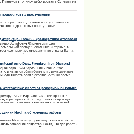
р Пунненов в пятницу дебютировал в Суперлиге в
таве команды «Лейкерс» из Рапперсвиля, сменив
-м периоде Давида Эбишера. | 01.10.2013
т подростковых преступлений
иге за прошлый год значительно увеличилось
ичество подростковых преступлений.
емительный рост преступлений совершенных
ростками требует немедленной коррекции. Для
го на улицы города выводится большее
димир Жириновский красноречиво отозвался
ичество патрулей муниципальной полиции, чем в
атвии + Видео
димир Вольфович Жириновский дал
шлом году.
мсомольской правде" небольшое интервью, в
.01.2014
ором красноречиво отозвался про страны Балтии,
м числе и про Латвию, а так же очень критичен
к тому, что Латвия поддержала начало войны в
ю. | 04.09.2013
вийский авто Dartz Prombron Iron Diamond
дан Канье Уэст за почти миллион долларов
дная пара - Ким Кардашьян и Канье Уэст -
ратили на автомобили более миллиона долларов,
бы чувствовать себя в безопасности во время
здок с их двухмесячной дочерью, пишет
анское издание Dailystar. | 13.08.2013
ta Warszawiaka: билетная реформа и в Польше
примеру Риги в Варшаве наметили провести
тную реформу в 2014 году. Плата за проезд в
одском общественном транспорте, у жителей
екларированных в польской столице будет
ьше, чем у приезжих граждан.
рудники Maxima об условиях работы
.01.2014
омпании Maxima из уст руководства можно было
ышать заверения общественности, что для работы
даны идеальные условия. После скандального
тупления на публике бывшего руководителя