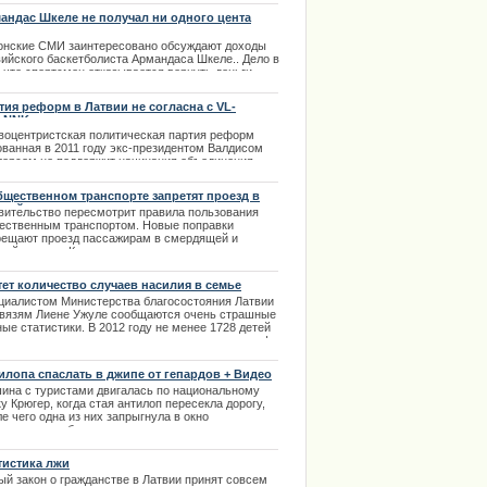
ега протяженностью почти в 500 км результаты
андас Шкеле не получал ни одного цента
и не утешительными. | 07.08.2013
онские СМИ заинтересовано обсуждают доходы
вийского баскетболиста
Армандаса
Шкеле
.. Дело в
 что спортсмен отказывается вернуть деньги,
рые брал в долг у латвийского предпринимателя.
ма долга 90 000 евро оспаривалась в эстонском
тия реформ в Латвии не согласна с VL-
е, во время которого
Шкеле
отказался
LNNK
лачивать эти деньги.
воцентристская политическая партия реформ
ованная в 2011 году экс-президентом Валдисом
.01.2014
лерсом не поддержит начинания объединения
итических партий VL-TB/LNNK в отношении
видации памятника Воинам Освободителям в
бщественном транспорте запретят проезд в
винье.
зной одежде
вительство пересмотрит правила пользования
.10.2013
ественным транспортом. Новые поправки
рещают проезд пассажирам в смердящей и
ной одежде. Кроме того, в них запрещается
ать салон, а также употреблять продукты,
орые могут загрязнить других пассажиров или сам
тет количество случаев насилия в семье
н.
циалистом Министерства благосостояния Латвии
.10.2013
связям Лиене Ужуле сообщаются очень страшные
ые статистики. В 2012 году не менее 1728 детей
радали от применения родительского насилия. |
0.2013
илопа спаслать в джипе от гепардов + Видео
ина с туристами двигалась по национальному
у Крюгер, когда стая антилоп пересекла дорогу,
е чего одна из них запрыгнула в окно
дорожника, обескуражив преследовавшего ее
ика, сообщает Carscoops. | 19.07.2013
тистика лжи
ый закон о гражданстве в Латвии принят совсем