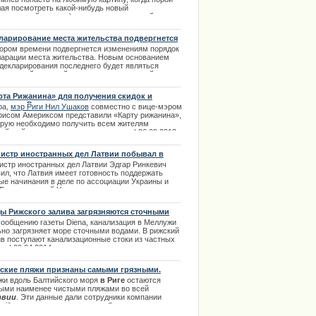
лая посмотреть какой-нибудь новый
стательный шедевр) выпрашивали лишний
тик друг у друга - эти времена почти уже ушли в
лое. | 16.03.2014
ларирование места жительства подвергнется
енениям
кором времени подвергнется изменениям порядок
ларации места жительства. Новым основанием
 декларирования последнего будет являться
овор о найме жилой площади в письменной
е. | 03.04.2014
рта Рижанина» для получения скидок и
усов в Риге
ра,
мэр Риги Нил Ушаков
совместно с вице-мэром
рисом Америксом представили «Карту рижанина»,
орую необходимо получить всем жителям
ийской столицы до конца этого года. | 26.09.2013
истр иностранных дел Латвии побывал в
аине
истр иностранных дел Латвии Эдгар Ринкевич
ил, что Латвия имеет готовность поддержать
ые начинания в деле по ассоциации Украины и
 Если у властей Украины появится желание
писать договор об ассоциации с Европейским
зом, то Латвия по мере возможности будет
ы Рижского залива загрязняются сточными
ействовать этому подписанию.
ами
сообщению газеты Diena, канализация в Меллужи
.03.2014
ьно загрязняет море сточными водами. В рижский
ив поступают канализационные стоки из частных
в | 09.04.2014
ские пляжи признаны самыми грязными.
жи вдоль Балтийского моря
в Риге
остаются
ыми наименее чистыми пляжами во всей
твии
. Эти данные дали сотрудники компании
 jūra, именно они изучали и обследовали все
морские
берега пляжей Риги
. При исследовании