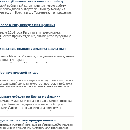
ский публичный каток начинает работу
.11.2013
ский публичный каток начинает свою работу.
ок оборудован в квартале Спикеру между ул.
авас, ул. Краста и ул. Тургенева. На празднике,
вященном открытию катка, состоятся
тупления музыкально-художественных
лективов. Красочные представления на коньках и
преле в Ригу приедет Вия Целмния
дравительные слова ожидают посетителей катка в
ый день работы. | 21.12.2013
реле 2014 года Ригу посетит американка
ышского происхождения, знаменитая художница
 Целмния. Она приедет со своей выставкой под
ванием "Двойная реальность".
дседатель правления Maxima Latvija был
.02.2014
лен руководством
пания Maxima объявила, что уволен председатель
вления Гинтарас
нскас. Директор Maxima Group Миндаугас
донавичюс доложил, что
ое решение акционеров группы было вызвано
ор акустической гитары
оответствующим тяжелому
енту в жизни Латвии высказыванием
зинов, как и производителей акустических гитар,
дседателя правления Maxima
сегодняшний день множество, поэтому проблема
ija Гинтараса Ясинскаса.
ора своего идеального инструмента беспокоит
дого кто решил осуществить покупку гитары.
.02.2014
ормите лебедей на Даугаве у Дарзини
.02.2014
Даугаве у Дарзини образовалась зимняя стоянка
едей. Каждый год прикормленные лебеди не
идали Латвию, а оставались на зимовку на
гаве. Большое количество птиц собираются в
ом и том же месте рассчитывая на подкормку и
ту.
одой латвийский вратарь попал в
.02.2014
йцарскую хоккейную Суперлиге
ятнадцатилетний вратарь из Латвии дебютировал
ильнейшем хоккейном чемпионате Швейцарии.