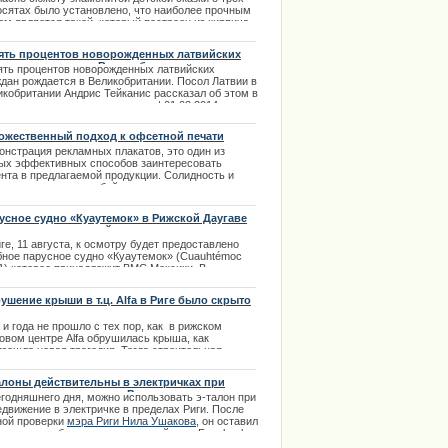
тельный срок объясняется большое увеличение
осятах было установлено, что наиболее прочным
вок и огромной загруженностью экспертов.
м является такой, который построен из кирпича.
.02.2014
то отнюдь не противоречит реальности. Строения
снове кирпича могут простоять без всякого
ять процентов новорожденных латвийских
рушения подряд несколько веков.
ждан рождается в Великобритании
ять процентов новорожденных латвийских
.11.2013
ждан рождается в Великобритании. Посол Латвии в
икобритании Андрис Тейканис рассказал об этом в
м из интервью на телеканале. | 01.02.2014
ожественный подход к офсетной печати
онстрация рекламных плакатов, это один из
ых эффективных способов заинтересовать
ента в предлагаемой продукции. Солидность и
дставительность любой компании намного
личивается если в ее рекламных проектах
ствует такой вид рекламы, как плакат. |
усное судно «Куаутемок» в Рижской Даугаве
4.2014
т своих посетителей
ге, 11 августа, к осмотру будет предоставлено
бное парусное судно «Куаутемок» (Cuauhtémoc
1) которое принадлежит ВМС Мексики. В
истерстве обороны сообщается, что судно зашло
рт по плану учения, которое длится несколько
ушение крыши в т.ц. Alfa в Риге было скрыто
яцев.
и года не прошло с тех пор, как в рижском
.08.2013
овом центре Alfa обрушилась крыша, как
изошла новая трагедия. Тогда строительная
ания, которая построила злополучный центр Alfa
e&Re не хотела давать обширных комментариев
алоны действительны в электричках при
ему и как это произошло. Выяснить подробности
едвижение в пределах Риги
егодняшнего дня, можно использовать э-талон при
лось только недавно.
едвижение в электричке в пределах Риги. После
.11.2013
ной проверки
мэра Риги Нила Ушакова
, он оставил
дующее сообщение в социальной сети Facebook...
.10.2013