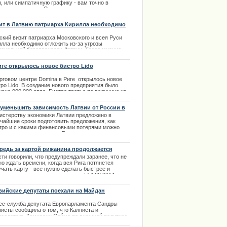
, или симпатичную графику - вам точно в
туальное казино. Организаторы терпеливо и
тельно собирали лучшие игры чтобы преподнести
ам на просторах интернета. | 05.12.2013
ит в Латвию патриарха Кирилла необходимо
ожить
ский визит патриарха Московского и всея Руси
илла необходимо отложить из-за угрозы
иональной безопасности Латвии. Такое мнение
зил адвокат, писатель Андрис Грутупс.
иге открылось новое бистро Lido
.03.2014
орговом центре Domina в Риге открылось новое
ро Lido. В создание нового предприятия было
ено 900 000 евро. Бистро третье по величине из
ствующих в столице ресторанов Lido. На площади,
мер которой 1200 квадратных метров
 уменьшить зависимость Латвии от России в
местились 270 мест для клиентов.
ргетическом плане.
истерству экономики Латвии предложено в
.02.2014
тчайшие сроки подготовить предложения, как
тро и с какими финансовыми потерями можно
ньшить зависимость от России в энергетическом
е. | 22.03.2014
редь за картой рижанина продолжается
ти говорили, что предупреждали заранее, что не
о ждать времени, когда вся Рига потянется
чать карту - все нужно сделать быстрее и
актнее, но жители не слушали. | 14.02.2014
вийские депутаты поехали на Майдан
сс-служба депутата Европарламента Сандры
ниеты сообщила о том, что Калниета и
дседатель Комиссии Сейма по внешней политике
 Калниньш, выехали на Украину. У политиков