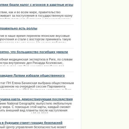
атвии брали налог с игроков в азартные игры
твии, как и во всем мире, правительство
еживает за поступления в государственную казну
азрабатывает целый ряд мер и принимает массу
ых усовершенствованных законов для пополнения
ежного запаса страны.
 правильно есть роллы
.03.2014
гие
в
наше
время
переняли
японские
вкусовые
дпочтения
и
стали
с
восторгом
принимать
такую
отическую
еду
,
как
суши
.
Но
не
все
любители
диционной
японской
еды
знакомы
с
правилами
ем
такой
пищи
.
Посещая
японский
ресторан
или
оятно, что большинство погибших умерли
дая
с
представителем
японской
культуры
можно
ентально
асть
в
очень
не
ординарное
положение
.
ебная медицинская экспертиза в Риге, по словам
истра внутренних дел Рихарда Козловскис,
.01.2014
лала вывод, что большинство погибших под
нувшей крышей торгового центра Maxima в
итуде умерли моментально.
раждане Латвии избрали общественного
удсмена
.02.2014
утат ПН Елена Бачинская выбрана общественным
удсменом на очередной сессии Парламента
редставленных (ПН) Конгресса неграждан в Риге.
ламент непредставленных принял резолюцию, в
орой акцентируется внимание на том, что Латвия
ущена карта, демонстрирующая последствия
щала поднять права человека до европейских
бального потепления для Латвии и всего
ание National Geographic выпустило любопытную
ндартов и решить проблему с "безгражданством".
а
ту мира. С помощью этой карты, каждый сможет
.01.2014
чить внешний вид планеты после наступления
ального потепления. | 22.11.2013
а в будущем станет гораздо безопасней
ный Центр управления безопасностью может