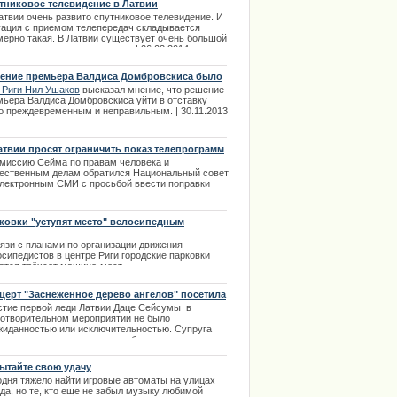
тниковое телевидение в Латвии
узова, Николая Азарова и ряда других членов
атвии очень развито спутниковое телевидение. И
нета министров. | 28.02.2014
е обратилась к поклонникам
уация с приемом телепередач складывается
мерно такая. В Латвии существует очень большой
ima Rendezvous Jūrmala
р спутниковых телепередач. | 26.03.2014
ение премьера Валдиса Домбровскиса было
равильным.
 Риги Нил Ушаков
высказал мнение, что решение
мьера Валдиса Домбровскиса уйти в отставку
о преждевременным и неправильным. | 30.11.2013
атвии просят ограничить показ телепрограмм
омиссию Сейма по правам человека и
ественным делам обратился Национальный совет
электронным СМИ с просьбой ввести поправки
анавливающие административную
етственность за неправильную ретрансляцию
визионных программ. | 01.03.2014
ковки "уступят место" велосипедным
ожкам
ции извинилось за нарушение
вязи с планами по организации движения
осипедистов в центре Риги городские парковки
атся трёхсот машино-мест.
.04.2014
церт "Заснеженное дерево ангелов" посетила
руга президента
стие первой леди Латвии Даце Сейсумы в
готворительном мероприятии не было
жиданностью или исключительностью. Супруга
зидента часто посещает подобные
готворительные концерты. На рождественском
церте для детей с особыми потребностями под
ытайте свою удачу
сивым названием "Заснеженное дерево ангелов",
одня тяжело найти игровые автоматы на улицах
ума побывала 25 декабря. | 27.12.2013
да, но те, кто еще не забыл музыку любимой