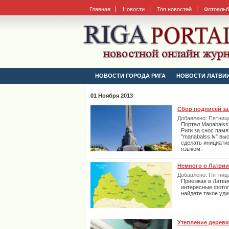
Главная
Новости
Топ новостей
Фотоаль
НОВОСТИ ГОРОДА РИГА
НОВОСТИ ЛАТВИ
01 Ноября 2013
Сбор подписей за
Добавлено: Пятница,
Портал Manabalss.
Риги за снос пам
"manabalss.lv" вы
сделать инициати
языком.
Немного о Латвии
Добавлено: Пятница,
Приезжая в Латви
интересные фотог
найдете такое уди
Утепление дерев