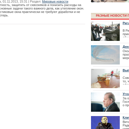
 01.11.2013, 15:31 | Раздел:
Мировые новости
ность, защитить от сквозняков и понизить расходы на
сновные задачи такого важного дела, как утепление окон.
тиковые окна практически не требуют доработки и не
отерь.
РАЗНЫЕ НОВОСТИ Г
Риг
В Р
при
обще
дат
воз
Ден
соо
Окол
изм
Финал конкурс
пра
| 16
меро
резиденции Л
Вып
про
Сов
то,
офо
раз
детс
Уго
род
За 
вып
Гос
с э
о п
род
пре
| 18
Липм
Кли
Вит
Фестиваль La
Рад
гла