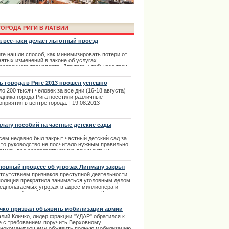
ОРОДА РИГИ В ЛАТВИИ
а все-таки делает льготный проезд
иге нашли способ, как минимизировать потери от
нятых изменений в законе об услугах
ственного транспорта. Для того, чтобы все таки
ь гражданам задекларированным в столице
можность льготного проезда, комитет по вопросам
ь города в Риге 2013 прошёл успешно
бщения и транспорта Рижской думы сегодня внес
о 200 тысяч человек за все дни (16-18 августа)
енения в правила.
а Laima Voice пройдет онлайн в
здника города Рига посетили различные
.11.2013
приятия в центре города. | 19.08.2013
аймы Вайкуле
лату пособий на частные детские сады
должат
сем недавно был закрыт частный детский сад за
 что руководство не посчитало нужным правильно
рмить все соответствующие документы и
обраться с санитарными нормами. Но, к счастью,
кие сады строятся, а государство помогает
ловный процесс об угрозах Липману закрыт
ителям устраивать в них детишек. Продолжается
отсутствием признаков преступной деятельности
лата пособий на частные детские сады, а в месте
полиция прекратила заниматься уголовным делом
тим и продолжается подпитываться надежда
редполагаемых угрозах в адрес миллионера и
ителей, что все будет хорошо
зидента Латвийской федерации хоккея Кирова
.12.2013
ана. | 25.08.2013
чко призвал объявить мобилизации армии
алий Кличко, лидер фракции "УДАР" обратился к
ima Rendezvous Jūrmala будет
е с требованием поручить Верховному
внокомандующему объявить полную мобилизацию