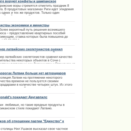
иге воруют конфеты и шампанское
и вручены людям, которые участвовали в
 рижские воры стремятся отметить праздник 8
оприятиях председательства Литвы в Совете ЕС
ции извинилось за нарушение
та. В продуктовых магазинах Риги идет эпидемия
ильнюсе.
 одних и тех же продуктов. Только один
.12.2013
ицейский участок в Курземе за один день выловил
ь мелких воришек. Каждый из них мечтал
дравить любимую женщину. Попавшись в руки
истры экономики и министры
анников они объяснили свой поступок именно тем,
госостояния, ищут возможность существенно
более вероятный путь решения возникшего
на носу праздник, а поздравить не чем. |
гчить последствия возможного подорожания
роса – предоставление квартирных пособий
3.2014
ктроэнергии
оимущим, ставка которых была повышена до
 | 19.02.2014
нер латвийских скелетонистов оценил
ество строительства объектов в Сочи
нер латвийских скелетонистов сравнил качество
оительства некоторых объектов в Сочи с
ектами возведенными Джамшудом и Равшаном из
естного телешоу "Наша Russia". Тренер находится
сте со спортсменами в Сочи уже три дня и
дорогах Латвии больше нет авторадаров
чает вокруг себя очень много интересного.
полиция Латвии на протяжении некоторого
имер, в 11 ночи заливали асфальт, а утром на
ичества времени не пользуется своими
м месте уже была дорога с нанесенной разметкой.
орадарами в количестве четырех штук. Из этого
рс отметил, что везде идет работа по доделке
ует, что дороги Латвии ныне свободны от этих
аконченной работы.
ойств. | 14.02.2014
.02.2014
onald’s покидает Даугавпилс
ми любимые, но такие вредные продукты в
риканском стиле покидают Латвию.
.12.2013
ков об отношении партии "Единство" к
ожанам
 столицы Нил Ушаков высказал свое частное