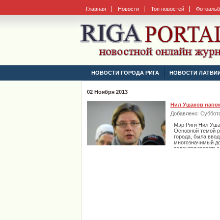
Главная
Новости
Топ новостей
Фотоаль
НОВОСТИ ГОРОДА РИГА
НОВОСТИ ЛАТВИ
02 Ноября 2013
Нил Ушаков напом
Добавлено: Суббота,
Мэр Риги Нил Уша
Основной темой р
города, была ввод
многозначимый до
задекларироваться
медицинских учре
проездом.