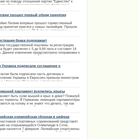
ние по поводу отношения партии "Единство" к
елям Риги. Ушаков заметил, что фактически
сение в Сейм Латвии изменения Закона "Об
угах общественного транспорта" начало войну
атвии прошел первый обряд принятия
ду партией "Единство" и жителями города.
сяги
ейме Латвии впервые прошел торжественный
.02.2014
яд принятия присяги у новых латвийцев. Прошли
цесс натурализации 30 бывших неграждан
аны. Первая торжественна церемония прошла под
дседательством главы парламента Солвиты
истрация брака подоражает
тиня ("Единство").
мер государственной пошлины за регистрацию
.02.2014
а будет увеличен с 5 до 9,84 лата и составит 14
о. Данное изменение предусмотрено поправками к
вилам о государственной пошлине за регистрацию
в гражданского состояния. | 26.09.2013
и Украина подписали соглашение о
рудничестве
ельгии была подписана часть договора о
уплении Украины в Евросоюз премьер-министром
аны Арсением Яценюком и президентом
опейского совета Херманом ван Ромпеем.
емецкий парламент вселились крысы
.03.2014
может
быть
хуже
мышей
и
крыс
в
доме
?
Пожалуй
ько
термиты
.
В
Германии
,
немецкие
парламентёры
таются
за
голову
и
не
знают
что
делать
,
так
как
годаря
очень
холодной
и
продолжительной
зиме
,
ши
и
крысы
решили
перебраться
в
более
тёплый
и
выбрали
именно
здание
Paul-Lobe-Haus
,
вийская олимпийская сборная в цифрах
орое
является
частью
немецкого
парламента
. |
участников спортивных соревнований представят
3.2014
вию на открывающейся Олимпиаде в Сочи,
орая начнется 7 февраля. Латвийские спортсмены
ут участие в 9 видах соревнований. Хоккей,
, коньки, шорт-трек, скелетон, санный спорт,