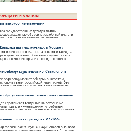
ОРОДА РИГИ В ЛАТВИИ
ые высокооплачиваемые и
кооплачиваемые профессии в Латвии
жба государственных доходов Латвии
ародовала данные об уровне заработной платы в
ане. Больше всего зарабатывают пилоты
олетов, а самая маленькая зарплата – у
жителей церкви.
 Кавасаки дает мастер-класс в Москве и
анах Балтии
.02.2014
ают вебинары бесплатные, а бывают и такие, на
ima Rendezvous Jūrmala будет
рые денег не жалко. Во всяком случае, тысяча
ларов, по мнению организаторов, это вполне
ильная цена для участников первого мастер-
сса, который проведет знаменитый маркетолог Гай
асаки в Москве.
ле референдума, вероятно, Севастополь
.07.2013
нет российской территорией
ле референдума жителей Крыма, вероятно,
астополь станет российской территорией. Это
ет новый отдельный субъект. Такое заявление
лал сегодня для прессы исполняющий
занности главы городской администрации
 ноября упаковочные пакеты стали платными
астополя Дмитрий Белик.
ая
европейская
тенденция
на
сохранение
.03.2014
логии
привела
к
уменьшению
потребления
иэтиленовых
пакетов
.
Покупатели
Rimi
с
1
ноября
тят
от
5
до
7
сантимов
за
пакет
,
хотя
до
этого
при
упке
свыше
10
латов
пакеты
выдавались
можная причина трагедии в MAXIMA-
платно
.
Новая
политика
магазина
направлена
на
нитная аномалия
чтобы
покупатели
чаще
использовали
права в Риге с автошколой
тор геологических наук Геннадий Аносов высказал
горазовые
продуктовые
сумки
.
е мнение по поводу причины трагедии в Золитуде.