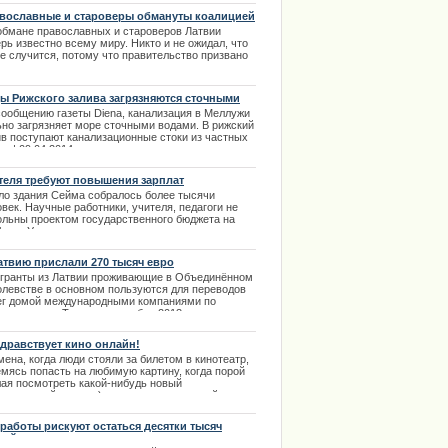
унка, признанного официальным логотипом, Гунар
.03.2014
вославные и староверы обмануты коалицией
иси.
обмане православных и староверов Латвии
.03.2014
рь известно всему миру. Никто и не ожидал, что
ое случится, потому что правительство призвано
щать наши интересы, а не играть на них в угоду
твенной выгоде. | 13.12.2013
ы Рижского залива загрязняются сточными
ами
сообщению газеты Diena, канализация в Меллужи
ьно загрязняет море сточными водами. В рижский
ив поступают канализационные стоки из частных
в | 09.04.2014
теля требуют повышения зарплат
ло здания Сейма собралось более тысячи
век. Научные работники, учителя, педагоги не
ольны проектом государственного бюджета на
 год. Учителя со многих регионов приехали в
. | 25.10.2013
атвию прислали 270 тысяч евро
гранты из Латвии проживающие в Объединённом
олевстве в основном пользуются для переводов
ег домой международными компаниями по
воду денег. Только за декабрь 2013 года через
у из этих компаний в сторону Латвии прошло
о 270 тыс. евро. | 19.01.2014
здравствует кино онлайн!
ена, когда люди стояли за билетом в кинотеатр,
емясь попасть на любимую картину, когда порой
лая посмотреть какой-нибудь новый
стательный шедевр) выпрашивали лишний
тик друг у друга - эти времена почти уже ушли в
лое. | 16.03.2014
 работы рискуют остаться десятки тысяч
вийцев