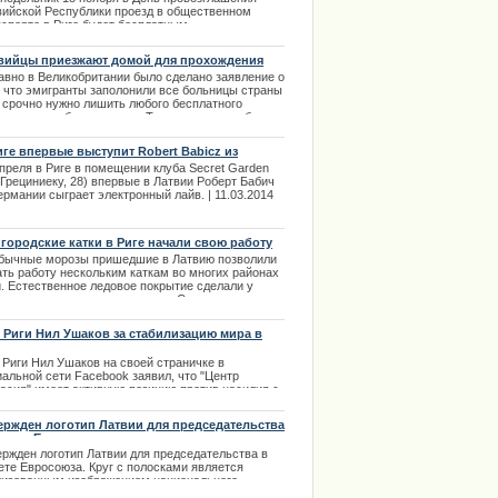
тому пересечение Озолциема и Валдекю считает
вийской Республики проезд в общественном
более опасным в этом районе. Далее в полном
нспорте в Риге будет бесплатным.
ре статьи.
.11.2013
.08.2013
вийцы приезжают домой для прохождения
ения
авно в Великобритании было сделано заявление о
, что эмигранты заполонили все больницы страны
х срочно нужно лишить любого бесплатного
ицинского обслуживания. Такое заявление было
лано министром здравоохранения Джереми
том, с которым медики оказались категорически
иге впервые выступит Robert Babicz из
огласны. | 11.04.2013
мании
преля в Риге в помещении клуба Secret Garden
 Грециниеку, 28) впервые в Латвии Роберт Бабич
ермании сыграет электронный лайв. | 11.03.2014
 городские катки в Риге начали свою работу
бычные морозы пришедшие в Латвию позволили
ать работу нескольким каткам во многих районах
и. Естественное ледовое покрытие сделали у
ионального спортивного центра Саркандаугавы
м с детско-юношеского центром Laimīte на ул.
кандаугавас 24. На территории спортивного
 Риги Нил Ушаков за стабилизацию мира в
ра можно взять лыжи или коньки напрокат.
опе
.01.2014
 Риги Нил Ушаков на своей страничке в
иальной сети Facebook заявил, что "Центр
ласия" имеет активную позицию против насилия с
ой стороны над суверенной Украиной и выступает
тив любого вмешательства во внутреннее дела
ержден логотип Латвии для председательства
й страны. Ушаков написал о поддержке со стороны
овете Евросоюза
нтр согласия" территориальной целостности
ержден логотип Латвии для председательства в
аины в безоговорочном порядке и о ведения
ете Евросоюза. Круг с полосками является
дународного расследования всех случаев
лизованным изображением национального
менения насилия в Украине.
дмета Латвии - мельничного жернова. Автор