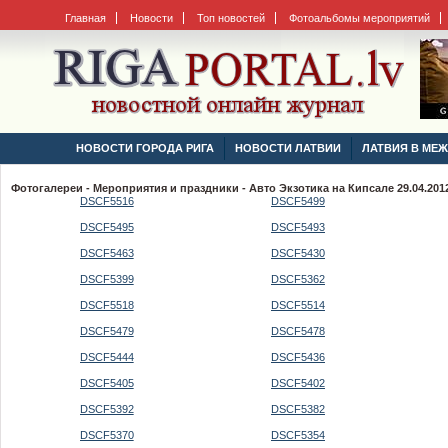
Главная
Новости
Топ новостей
Фотоальбомы мероприятий
НОВОСТИ ГОРОДА РИГА
НОВОСТИ ЛАТВИИ
ЛАТВИЯ В МЕ
Фотогалереи - Мероприятия и праздники - Авто Экзотика на Кипсале 29.04.2012
DSCF5516
DSCF5499
DSCF5495
DSCF5493
DSCF5463
DSCF5430
DSCF5399
DSCF5362
DSCF5518
DSCF5514
DSCF5479
DSCF5478
DSCF5444
DSCF5436
DSCF5405
DSCF5402
DSCF5392
DSCF5382
DSCF5370
DSCF5354