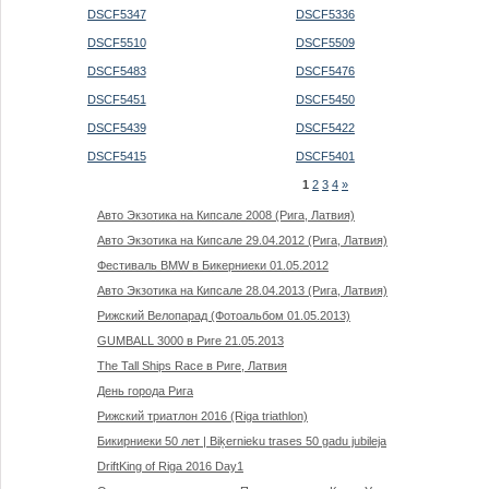
DSCF5347
DSCF5336
DSCF5510
DSCF5509
DSCF5483
DSCF5476
DSCF5451
DSCF5450
DSCF5439
DSCF5422
DSCF5415
DSCF5401
1
2
3
4
»
Авто Экзотика на Кипсале 2008 (Рига, Латвия)
Авто Экзотика на Кипсале 29.04.2012 (Рига, Латвия)
Фестиваль BMW в Бикерниеки 01.05.2012
Авто Экзотика на Кипсале 28.04.2013 (Рига, Латвия)
Рижский Велопарад (Фотоальбом 01.05.2013)
GUMBALL 3000 в Риге 21.05.2013
The Tall Ships Race в Риге, Латвия
День города Рига
Рижский триатлон 2016 (Riga triathlon)
Бикирниеки 50 лет | Biķernieku trases 50 gadu jubileja
DriftKing of Riga 2016 Day1