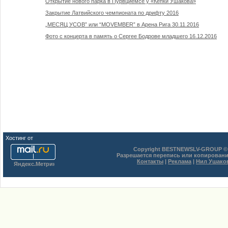
Открытие нового парка в Пурвциемсе у «Кепки Ушакова»
Закрытие Латвийского чемпионата по дрифту 2016
„МЕСЯЦ УСОВ” или “MOVEMBER” в Арена Рига 30.11.2016
Фото с концерта в память о Сергее Бодрове младшего 16.12.2016
Хостинг от
uCoz
Copyright BESTNEWSLV-GROUP © 
Разрешается перепись или копировани
Контакты
|
Реклама
|
Нил Ушако