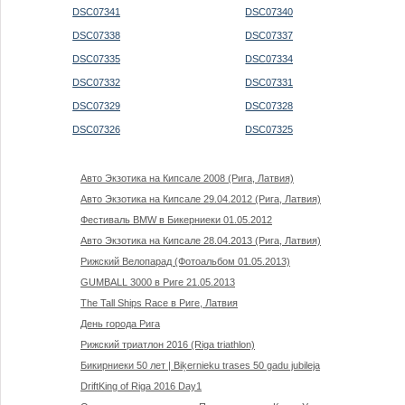
DSC07341
DSC07340
DSC07338
DSC07337
DSC07335
DSC07334
DSC07332
DSC07331
DSC07329
DSC07328
DSC07326
DSC07325
Авто Экзотика на Кипсале 2008 (Рига, Латвия)
Авто Экзотика на Кипсале 29.04.2012 (Рига, Латвия)
Фестиваль BMW в Бикерниеки 01.05.2012
Авто Экзотика на Кипсале 28.04.2013 (Рига, Латвия)
Рижский Велопарад (Фотоальбом 01.05.2013)
GUMBALL 3000 в Риге 21.05.2013
The Tall Ships Race в Риге, Латвия
День города Рига
Рижский триатлон 2016 (Riga triathlon)
Бикирниеки 50 лет | Biķernieku trases 50 gadu jubileja
DriftKing of Riga 2016 Day1