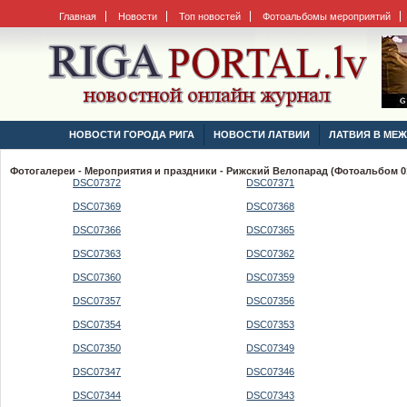
Главная
Новости
Топ новостей
Фотоальбомы мероприятий
НОВОСТИ ГОРОДА РИГА
НОВОСТИ ЛАТВИИ
ЛАТВИЯ В МЕ
Фотогалереи - Мероприятия и праздники - Рижский Велопарад (Фотоальбом 01
DSC07372
DSC07371
DSC07369
DSC07368
DSC07366
DSC07365
DSC07363
DSC07362
DSC07360
DSC07359
DSC07357
DSC07356
DSC07354
DSC07353
DSC07350
DSC07349
DSC07347
DSC07346
DSC07344
DSC07343