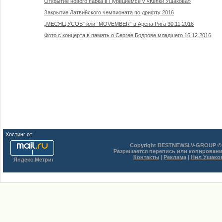
Открытие нового парка в Пурвциемсе у «Кепки Ушакова»
Закрытие Латвийского чемпионата по дрифту 2016
„МЕСЯЦ УСОВ” или “MOVEMBER” в Арена Рига 30.11.2016
Фото с концерта в память о Сергее Бодрове младшего 16.12.2016
Хостинг от
uCoz
Copyright BESTNEWSLV-GROUP © 
Разрешается перепись или копировани
Контакты
|
Реклама
|
Нил Ушако