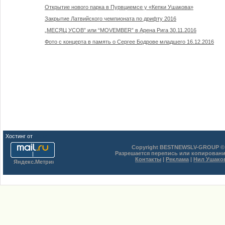
Открытие нового парка в Пурвциемсе у «Кепки Ушакова»
Закрытие Латвийского чемпионата по дрифту 2016
„МЕСЯЦ УСОВ” или “MOVEMBER” в Арена Рига 30.11.2016
Фото с концерта в память о Сергее Бодрове младшего 16.12.2016
Хостинг от
uCoz
Copyright BESTNEWSLV-GROUP © 
Разрешается перепись или копировани
Контакты
|
Реклама
|
Нил Ушако