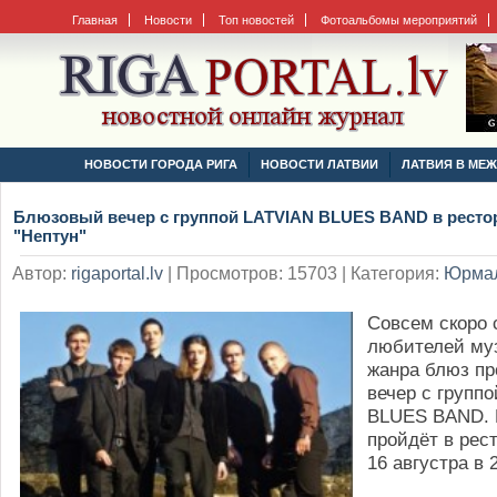
Главная
Новости
Топ новостей
Фотоальбомы мероприятий
НОВОСТИ ГОРОДА РИГА
НОВОСТИ ЛАТВИИ
ЛАТВИЯ В МЕ
Блюзовый вечер с группой LATVIAN BLUES BAND в ресто
"Нептун"
Автор:
rigaportal.lv
| Просмотров: 15703 | Категория:
Юрма
Совсем скоро 
любителей му
жанра блюз п
вечер с групп
BLUES BAND. 
пройдёт
в рес
16 августра в 