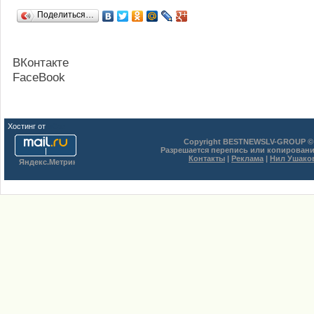
Поделиться…
ВКонтакте
FaceBook
Хостинг от
uCoz
Copyright BESTNEWSLV-GROUP © 
Разрешается перепись или копировани
Контакты
|
Реклама
|
Нил Ушако