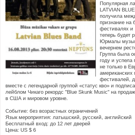
Популярная
ла
LATVIAN BLUE
получила меж
признание
на 
фестивалях и 
теперь будет 
Юрмалы
музы
вечернем рест
Группа была о
году и
успела 
не только в
Ев
американских
фестивалей
,
д
вместе с
легендарной группой
«статус кво»
и подпис
лейблом
Чикаго
рекордс "
Blue Skunk Music
" на
продаж
в
США и
мировом уровне.
Событие:
без возрастных ограничений
Язык мероприятия
: латышский, русский
, английский
Бесплатный вход
:
до 12
лет
дверей
Цена
: US $
6