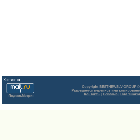
Хостинг от
uCoz
Copyright BESTNEWSLV-GROUP © 
Разрешается перепись или копировани
Контакты
|
Реклама
|
Нил Ушако