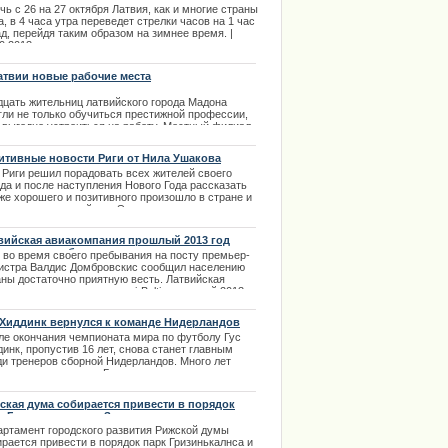
чь с 26 на 27 октября Латвия, как и многие страны
, в 4 часа утра переведет стрелки часов на 1 час
д, перейдя таким образом на зимнее время. |
0.2013
атвии новые рабочие места
дцать жительниц латвийского города Мадона
гли не только обучиться престижной профессии,
и выгодно устроиться на работу. Местный филиал
йного предприятия Kronteks D дал молодым
тнихам большой заказ на пошив одежды для
итивные новости Риги от Нила Ушакова
ков на экспорт.
 Риги решил порадовать всех жителей своего
.01.2014
да и после наступления Нового Года рассказать
же хорошего и позитивного произошло в стране и
роде за последний год. Это позитивные новости, а
значит - только лучшее и самое приятное по
ию политиков и статистиков. | 10.01.2014
вийская авиакомпания прошлый 2013 год
ончила с прибылью
 во время своего пребывания на посту премьер-
истра Валдис Домбровскис сообщил населению
аны достаточно приятную весть. Латвийская
иональная авиакомпания airBaltic прошлый 2013
 закончила с прибылью.
.01.2014
 Хиддинк вернулся к команде Нидерландов
ле окончания чемпионата мира по футболу Гус
инк, пропустив 16 лет, снова станет главным
ди тренеров сборной Нидерландов. Много лет
ло с тех пор, когда Гус перестал заниматься
ей командой в национальной сборной своей
аны. Через 16 лет Хиддинк возвращается к
ская дума собирается привести в порядок
окам своей карьеры и именно здесь он начнет
к Гризинькалнса и Зиедоньдарзса
одить сборную на новые высоты.
артамент городского развития Рижской думы
.03.2014
рается привести в порядок парк Гризинькалнса и