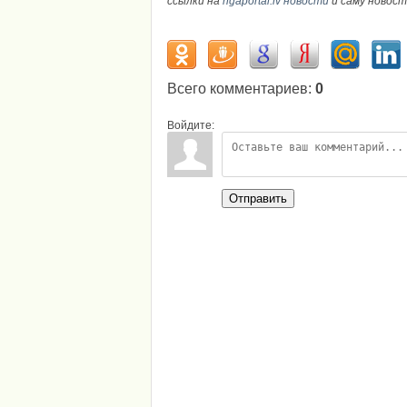
ссылки на
rigaportal.lv новости
и саму новос
Всего комментариев
:
0
Войдите:
Отправить