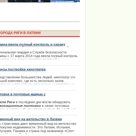
ОРОДА РИГИ В ЛАТВИИ
аина ввела полный контроль и охрану
отранспортной и газораспределительной
темы
иональная гвардия и Служба безопасности
аины с 17 марта 2014 года ввела полный контроль
права в Риге с автошколой
ристальную охрану газотранспортной и
ораспределительной системы все страны. МВД
аины сделало по этому поводу отдельное
нсы постройки кинотеатра
вление.
редставлении большинства людей, кинотеатр это
.07.2014
шой комплекс, где есть несколько залов,
зинчик с поп-корном, закусками и напитками, и
орый в день посещает несколько тысяч человек.
чно кинотеатры действительно имеют такой вид,
товки в почтовых ящиках с
ко это далеко не единственный вариант.
вокационными призывами
ели Риги
в последние дни могли обнаружить
.03.2014
вокационные листовки
в своих почтовых
ках, в которых было написана просьба, чтобы не
осовать за латышские фамилии в партии
Центра
ласия
.
Нил Ушаков
прокомментировал
это на
менный вид на жительство в Латвии
й страничке социальной сети Facebook
ь стран мира дают временный вид на жительство
дующим образом:
 покупки недвижимости. Это Латвия, Испания,
.05.2013
тугалия, Панама и страна под названием «Сент-
е обратилась к поклонникам
тс и Невис». В рейтинге по минимальной