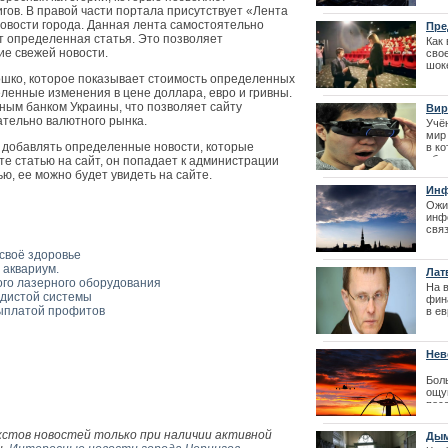
фестиваля La
про
гов. В правой части портала присутствует «Лента
пер
овости города. Данная лента самостоятельно
Пре
Вел
ет определенная статья. Это позволяет
Как
Сент
ие свежей новости.
сво
| 27
шоке
что 
ошко, которое показывает стоимость определенных
неве
ленные изменения в цене доллара, евро и гривны.
ным банком Украины, что позволяет сайту
Вир
тельно валютного рынка.
Учё
мир
 добавлять определенные новости, которые
в ко
обст
те статью на сайт, он попадает к администрации
ю, ее можно будет увидеть на сайте.
Инф
год
Ожи
инф
связ
Бюро вакцина
пре
очереди
зас
 своё здоровье
пар
 аквариум.
Лат
общ
ого лазерного оборудования
На 
дистой системы
фин
выплатой профитов
в ев
же 
пол
| 12
Нев
пас
Бол
ощу
поса
одн
сво
кстов новостей только при наличии активной
Дым
аэр