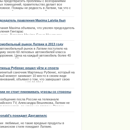
ых домах
бы предотвратить проблемы с возгораниями
.05.2013
ых помещений, правительство делает все
ожное. Пожары не редкость в Латвии, так что с
м нужно бороться радикально. Так что пройдет
штабная проверка помещений, а так же установка
ых дымовых датчиков | 26.12.2013
дседатель правления Maxima Latvija был
лен руководством
пания Maxima объявила, что уволен председатель
вления Гинтарас
нскас. Директор Maxima Group Миндаугас
донавичюс доложил, что
ое решение акционеров группы было вызвано
омобильный рынок Латвии в 2013 году
оответствующим тяжелому
автомобильный рынок в Латвии поступило на
енту в жизни Латвии высказыванием
дажу около 60 легковых автомобилей класса
дседателя правления Maxima
дорожник. Цена на каждый автомобиль более 40
ija Гинтараса Ясинскаса.
латов или 57 тысяч евро. За последнее время на
.02.2014
ок был выставлен только один супер дорогой
мобиль по цене 111 000 латов, что составляет 159
тиньш Рубенис решил уйти и спорта
яч евро. Это внедорожник Mercedes-Benz G55
менитый саночник Мартиньш Рубенис, который на
 | 10.01.2014
ный момент занимает 10 место в своем виде
евнований, объявил о том, что завершает свою
тивную карьеру. | 10.02.2014
вии не стоит переживать угрозы со стороны
сии
сообщению посла России на телеканале
вийского TV, Александра Вешнякова, Латвии не
ит переживать за угрозу со стороны России.
.09.2014
onald’s покидает Даугавпилс
ми любимые, но такие вредные продукты в
риканском стиле покидают Латвию.