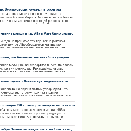
.12.2013
ис Верпаковскис женился второй раз
тоялась свадьба известного футболиста
вийской сборной Мариса Верпаковскиса и Алисы
сне. У пары уже имеется общий ребенок- сын
сель, родившийся в ноябре 2012 года.
должение в полной новости.
.09.2013
ушение крыши в т.ц. Alfa в Риге было скрыто
и года не прошло с тех пор, как в рижском
овом центре Alfa обрушилась крыша, как
изошла новая трагедия. Тогда строительная
ания, которая построила злополучный центр Alfa
e&Re не хотела давать обширных комментариев
оятно, что большинство погибших умерли
ему и как это произошло. Выяснить подробности
ентально
лось только недавно.
ебная медицинская экспертиза в Риге, по словам
истра внутренних дел Рихарда Козловскис,
.11.2013
лала вывод, что большинство погибших под
нувшей крышей торгового центра Maxima в
итуде умерли моментально.
сияне скупают Латвийскую недвижимость
.02.2014
ионалистские
партии
Латвии
утверждают
,
что
сияне
скупают
страну
получая
виды
на
ельство
.
Эти
опасения
совершенно
неправильны
зосновательны
.
Глава
Латвийского
агентства
естиций
и
развития
подчеркнул
в
беседе
с
фискация 696 кг импорта товаров на рижском
налистами
,
что
такой
вид
опасений
приводит
ке
жба государственных доходов изъяла 696 кг
ько
к
дальнейшим
осложнениям
в
отношениях
ьскохозяйственной импортной продукции на
х
стран
.
ном рынке в Риге. Все фрукты-ягоды были
.11.2013
фискованы в пользу Рижского зоопарка. Главными
сами ночного рынка всегда были низкие цены и
тное происхождение продуктов: овощей, фруктов,
ктябре Латвия переведет часы на 1 час назад
ни и ягод. | 25.01.2014