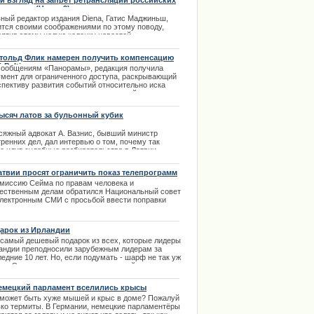
й взгляд на запрет ретрансляции российских
еканалов (Часть 2)
.02.2014
вный редактор издания Diena, Гатис Маджиньш,
ится своими соображениями по этому поводу,
вятив этому целую колонку новостей.
.04.2014
тольд Флик намерен получить компенсацию
irBaltic
сообщениям «Панорамы», редакция получила
умент для ограниченного доступа, раскрывающий
спективу развития событий относительно иска
голетнего руководителя национальной компании
altic Бертольда Флика к Латвийскому государству.
.09.2013
тысяч латов за бульонный кубик
сяжный адвокат А. Вазнис, бывший министр
ренних дел, дал интервью о том, почему так
го идут судебные разбирательства в Латвии.
.04.2014
атвии просят ограничить показ телепрограмм
омиссию Сейма по правам человека и
ественным делам обратился Национальный совет
электронным СМИ с просьбой ввести поправки
анавливающие административную
етственность за неправильную ретрансляцию
визионных программ. | 01.03.2014
арок из Ирландии
 самый дешевый подарок из всех, которые лидеры
андии преподносили зарубежным лидерам за
едние 10 лет. Но, если подумать - шарф не так уж
ох. Это нечто такое ,что премьер действительно
т использовать с пользой для себя, а не хранить
 красивую безделушку. Кто знает, может
емецкий парламент вселились крысы
андский коллега купил шарф прямо в аэропорту?
может
быть
хуже
мышей
и
крыс
в
доме
?
Пожалуй
.12.2013
ько
термиты
.
В
Германии
,
немецкие
парламентёры