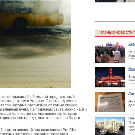
РАЗНЫЕ НОВОСТИ Г
Укр
газ
сис
Нац
Укр
Как получить 
и п
Престо
газ
Укр
Нюа
зая
В п
| 18
боль
мага
кот
Обы
Лис
одна
аточно красивый и большой город, который
про
стным центром в Украине. Этот город имеет
Жит
| 01
талов, которые рассказывают самые свежие
про
ящи
аселенный пункт. На подобных сайта можно найти
гол
льшое количество свежих новостей, которые
Сог
о прекрасного города, может постоянно быть в
Вре
сво
Пят
сле
при
 портал новостей под названием «Pro.CN».
| 29
Пор
Лайма Вайкул
Кит
ересных категорий, которые позволяют