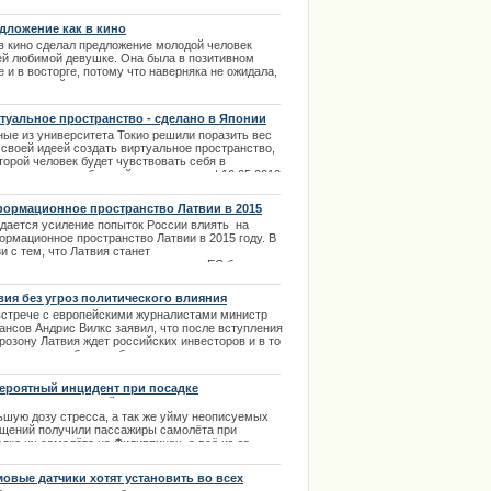
ima Rendezvous Jūrmala
ходной сумме инвестиций и возможности
есечения границ Шенгенской зоны, Канады,
дложение как в кино
икобритании и нескольких других стран лидирует
 в кино сделал предложение молодой человек
-Киттс и Невис.
ей любимой девушке. Она была в позитивном
.01.2014
 и в восторге, потому что наверняка не ожидала,
все произойдет именно в этот вечер и так
роятно красиво и красочно. | 06.02.2014
туальное пространство - сделано в Японии
ные из университета Токио решили поразить вес
 своей идеей создать виртуальное пространство,
торой человек будет чувствовать себя в
ановке к очень близкой к реальности. | 16.05.2013
ормационное пространство Латвии в 2015
у
дается усиление попыток России влиять на
ормационное пространство Латвии в 2015 году. В
и с тем, что Латвия станет
ции извинилось за нарушение
дседательствующим государством в ЕС был
лушан доклад экспертов на заседании
ламентской комиссии по правам человека и
вия без угроз политического влияния
ественным делам. | 29.01.2014
встрече с европейскими журналистами министр
ансов Андрис Вилкс заявил, что после вступления
розону Латвия ждет российских инвесторов и в то
время хотела бы освободиться от всяческих угроз
итического влияния или спекуляций.
.01.2014
ероятный инцидент при посадке
сажирского самолёта
ьшую дозу стресса, а так же уйму неописуемых
щений получили пассажиры самолёта при
дке их самолёта на Филиппинах, а всё из-за
ого парня, который решил по обучать вождению
ю девушку на взлетно-посадочной полосе
овые датчики хотят установить во всех
одрома.