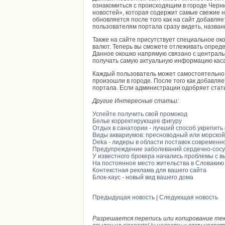
ознакомиться с происходящим в городе Черни
новостей», которая содержит самые свежие н
обновляется после того как на сайт добавля
пользователям портала сразу видеть, назван
Также на сайте присутствует специальное ок
валют. Теперь вы сможете отлеживать опреде
Данное окошко напрямую связано с централь
получать самую актуальную информацию каса
Каждый пользователь может самостоятельно
произошли в городе. После того как добавляе
портала. Если администрации одобряет стать
Другие Интересные статьи:
Успейте получить свой промокод
Белье корректирующее фигуру
Отдых в санатории - лучший способ укрепить
Виды аквариумов: пресноводный или морской
Deka - лидеры в области поставок современн
Предупреждение заболеваний сердечно-сосу
У известного брокера начались проблемы с 
На постоянное место жительства в Словакию
Контекстная реклама для вашего сайта
Блок-хаус - новый вид вашего дома
Предыдущая новость
|
Следующая новость
Разрешается перепись или копирование те