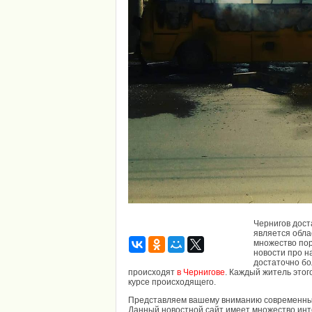
Чернигов дост
является обла
множество пор
новости про н
достаточно бо
происходят
в Чернигове
. Каждый житель этог
курсе происходящего.
Представляем вашему вниманию современный
Данный новостной сайт имеет множество инт