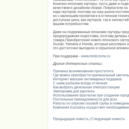
Конечно японские скутеры, пусть даже и по
качеством и дизайном сборки. Покупатели н
парк скутеров, поэтому на наш рынок постоян
но с маленьким пробегом и в отличном техни
доступная цена, как скутеров, так и запчаст
вашим потребностям.
Даже на подержанные японские скутеры пред
предпродажная подготовка, поэтому дилеры 
товара.Приобретение нового японского скуте
Suzuki, Yamaha и Honda, которые регулярно 
это достаточно выгодное и серьезное вложен
При поддержке -
www.motorzone.ru
Другие Интересные статьи:
Причины возникновения простатита
Где можно приобрести оригинальный светиль
Интернет магазин антикварных подарков
С нами рыбалка всегда отличная
Как выбрать дизельную электростанцию
Экипировка для картинга
Использование брусчатки при создании горо
Постельные принадлежности для всех
Работы по обрезке газовой трубы в помещен
Компания Eurostroy осуществит необходимы
Предыдущая новость
|
Следующая новость