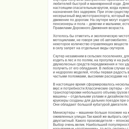
любителей быстрой и маневренной езде. Для 
настоящим спасательным кругом, когда нужно
назначения без задержек. При этом существу
несерьезный вид мототранспорта, который 
движение по дорогам. На скутере могут ездит
пенсионеры и пола – девочки и мальчики, ес
Правилами Дорожного Движения возраста.
Хотелось бы отметить и экологическую чисто
мотоциклами, не говоря уже об автомобилях
некоторое количество отравляющих веществ и
в силу запрет на отдельные виды скутеров.
Скутер незаменим в сельских поселениях, дл
ездить в лес и по полям, на прогулку и на ры
двухколесных средств передвижения и тех уд
получить от его обладания. В любом случае 
и недорогих моделей, чтобы первая радость 
частыми поломками, высокими расходами на 
В настоящее время сформировалось нескольк
вкус и потребности.Классические скутеры - э
транспортировки небольшого объема грузов
машины – отдельными узлами и дизайном по
круизеры созданы для дальних поездок при 
Они обладают большой кубатурой двигателя.
Минискутеры – машинки больше похожие на к
оживленных улицах.Так какой же выбрать ск
двухтактный. Какого производителя – японског
Выбор очень велик. Наибольшей популярност
называемые «полтинники», то есть скутеры с