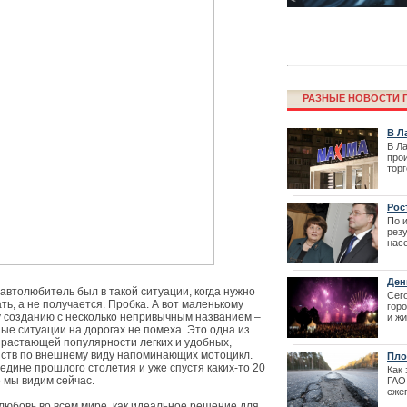
РАЗНЫЕ НОВОСТИ Г
В Л
В Ла
про
тор
Фестиваль La
пло
перенесен
гос
(ГП
Рос
трав
пра
По 
рез
нас
в св
чем
что
Ден
28.0
автолюбитель был в такой ситуации, когда нужно
мер
Сег
ть, а не получается. Пробка. А вот маленькому
гор
 созданию с несколько непривычным названием –
и
жи
под
ные ситуации на дорогах не помеха. Это одна из
зрастающей популярности легких и удобных,
йств по внешнему виду напоминающих мотоцикл.
Пло
едине прошлого столетия и уже спустя каких-то 20
Как
 мы видим сейчас.
ГАО 
еже
Как получить 
рас
любовь во всем мире, как идеальное решение для