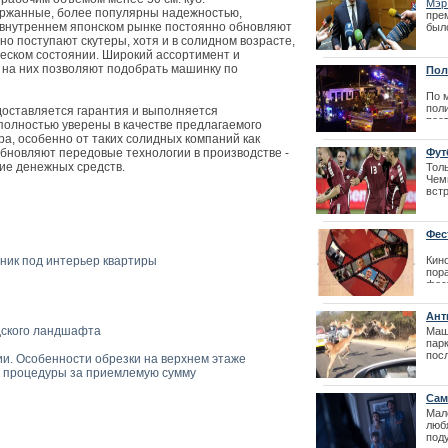
неп
Мэр
держанные, более популярны надежностью,
пре
а внутреннем японском рынке постоянно обновляют
Бюро вакцина
был
но поступают скутеры, хотя и в солидном возрасте,
очереди
ческом состоянии. Широкий ассортимент и
ей на них позволяют подобрать машинку по
Пол
По 
поли
оставляется гарантия и выполняется
пос
полностью уверены в качестве предлагаемого
ран
ра, особенно от таких солидных компаний как
обновляют передовые технологии в производстве -
Фут
| 29
ие денежных средств.
Толь
Чем
вст
соп
сбо
со с
Фес
ник под интерьер квартиры
Кино
пор
фес
2013
Aнт
| 03
дского ландшафта
Маш
парк
посл
ии. Особенности обрезки на верхнем этаже
вне
е процедуры за приемлемую сумму
хищн
Сам
Мало
люб
под