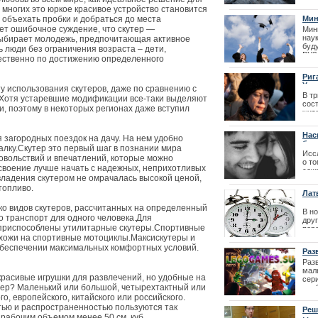
Престо
сост
многих это юркое красивое устройство становится
при
 объехать пробки и добраться до места
Мин
раб
отс
ет ошибочное суждение, что скутер —
Мин
фина
нау
выбирает молодежь, предпочитающая активное
буд
ь люди без ограничения возраста – дети,
ВУЗо
тественно по достижению определенного
соз
про
Риг
| 07
Укр
ту использования скутеров, даже по сравнению с
В тр
. Хотя устаревшие модификации все-таки выделяют
сос
, поэтому в некоторых регионах даже вступил
жит
Пам
Нас
| 14
я загородных поездок на дачу. На нем удобно
бли
балку.Скутер это первый шаг в познании мира
Исс
овольствий и впечатлений, которые можно
о то
Лайма Вайкул
освоение лучше начать с надежных, неприхотливых
сож
владения скутером не омрачалась высокой ценой,
фестиваля La
| 12
топливо.
Лат
о видов скутеров, рассчитанных на определенный
В н
то транспорт для одного человека.Для
дру
 приспособлены утилитарные скутеры.Спортивные
пере
хожи на спортивные мотоциклы.Максискутеры и
в Ла
кон
обеспечении максимальных комфортных условий.
Раз
1981
Раз
| 28
мал
расивые игрушки для развлечений, но удобные на
сер
утер? Маленький или большой, четырехтактный или
воо
23.1
о, европейского, китайского или российского.
ью и распространенностью пользуются так
Реш
 рабочим объемом менее 50 см. куб.