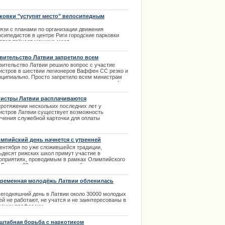
налин от такого фильма - это отличное
лечение в выходной день. | 30.12.2013
ковки "уступят место" велосипедным
ожкам
вязи с планами по организации движения
осипедистов в центре Риги городские парковки
атся трёхсот машино-мест.
.04.2014
вительство Латвии запретило всем
истрам участвовать в шествии
вительство Латвии решило вопрос с участие
истров в шествии легионеров Ваффен СС резко и
нципиально. Просто запретило всем министрам
ствовать в шествии под страхом увольнения. |
3.2014
истры Латвии расплачиваются
ударственными кредитками
протяжении нескольких последних лет у
истров Латвии существует возможность
учения служебной карточки для оплаты
ивания , транспорта, ужинов с коллегами в
убежных поездках. Сведения о том, как на самом
е распорядились министры таким кредитными
мпийский день начнется с утренней
очками попали к журналистам. | 21.02.2014
настики
сентября по уже сложившейся традиции,
ьдесят рижских школ примут участие в
оприятиях, проводимым в рамках Олимпийского
. Больше 22 тысяч школьников будут заниматься
енней зарядкой на городском стадионе «Даугава».
.09.2013
ременная молодёжь Латвии обленилась
сегодняшний день в Латвии около 30000 молодых
й не работают, не учатся и не заинтересованы в
оении профессии.
.08.2013
штабная борьба с наркотиком