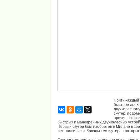
Почти каждый 
быстрее доеха
двухколесному
скутер, подоб
причин все во
быстрых и маневренных двухколесных устро
Первый скутер был изобретен в Милане в сер
лет появились образцы тех скутеров, которые
Скутеры получили заслуженное признание и 