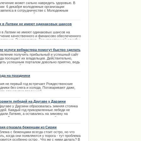
влечение может сильно навредить здоровью. В
вии 6 декабря молодежные организации
гавпилса в сотрудничестве с Молодежным
артаментом городской думы и лидерами
ийского движения Stop Drugs, организовали
вый народный патруль на месте продажи
и в Латвии не имеют одинаковых шансов
айса".
и в Латвии не имеют одинаковых шансов на
.12.2013
учение качественного и финансово обеспеченного
азования. Руководитель Государственной службы
ества образования (ГСКО) Инита Юхневича
ие услуги вебмастера помогут быстро сделать
.01.2014
т популярным?
емление получить прибыльный и успешный сайт
гда посещает их владельцев. Действительно,
деть успешным порталом довольно приятно, ведь
приносит прибыль ежедневно.
.09.2013
ода на праздники
вия не первый год встречает Рождественские
дники без снега и холода. Поговаривают даже,
это становится традицией.
.12.2013
ормите лебедей на Даугаве у Дарзини
Даугаве у Дарзини образовалась зимняя стоянка
едей. Каждый год прикормленные лебеди не
идали Латвию, а оставались на зимовку на
гаве. Большое количество птиц собираются в
ом и том же месте рассчитывая на подкормку и
ту.
вия отказала беженцам из Сирии
.02.2014
блема с беженцами всегда стоит остро, но что
ть, когда они появляются у порога - тут проблема
овится особенно остро . Что же с ними делать? В