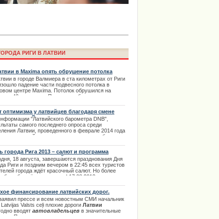
ОРОДА РИГИ В ЛАТВИИ
атвии в Maxima опять обрушение потолка
твии в городе Валмиера в ста километрах от Риги
изошло падение части подвесного потолка в
говом центре Maxima. Потолок обрушился на
ima Rendezvous Jūrmala будет
щади 40 кв.метров. Пресс-служба
ударственной пожарно-спасательной службы
СС) республики заявила, что жертв и получивших
т оптимизма у латвийцев благодаря смене
мы нет. | 16.01.2014
вительства Латвии
информации "Латвийского барометра DNB",
ультаты самого последнего опроса среди
еления Латвии, проведенного в феврале 2014 года
язи со сменой правительства, являются более,
 утешительными, так как свидетельствуют о том,
 оптимизм среди латвийцев заметно повысился. |
ь города Рига 2013 – салют и программа
2.2014
оприятия на последний день
одня
,
18
августа
,
завершаются
празднования
Дня
ода
Риги
и
поздним
вечером
в
22
:
45
всех
туристов
телей
города
ждёт
красочный
салют
.
Но
более
робно
обо
всём
в новости
. | 17.08.2013
хое финансирование латвийских дорог.
 заявил прессе и всем новостным СМИ начальник
Latvijas Valsts ceļi плохие дороги
Латвии
годно вводят
автовладельцев
в значительные
права в Риге с автошколой
ходы. По определенным расчетам эта сумма