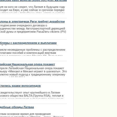
вийские евро монеты скоро поступят жителям
.08.2013
вии
ля ни кого не секрет, что Латвия в будущем году
ходит на Евро, и уже сейчас в срочном порядке
анятся монеты латвийских евро, которые жители
вии смогут получить уже через несколько
яцев.
алоны в электричках Риги требует доработки
.09.2013
 подписании очередного договора о
рудничестве между Автотранспортной дирекцией
кой думы и предприятием Pasažieru vilciens (PV)
о решено довести до вынесения правильного
ения несколько технических вопросов. |
8.2013
блемы с распределением и выплатами
обий
никли неожиданные проблемы с распределением
ыплатами пособий и компенсаций жертвам
едии в торговом центре Maxima XX. Дело в том,
в Латвии не существует закона по которому
лачивались бы подобные средства, да и
вийская Национальная опера покажет
ешнее распределение денежных средств идет
мьеру «Михаил и Михаил играют в шахматы»
апреля Латвийская Национальная опера покажет
шком медленно.
мьеру «Михаил и Михаил играют в шахматы». Это
.12.2013
олютно новый подход к традиционному оперному
сству. | 13.03.2014
стились кражи велосипедов
 свидетельствует опыт крупнейшего в Латвии
ахового общества BALTA (Группа RSA), теплая в
м году зима позволила энтузиастам велосипеда
е перемещаться на двух колесах, соответственно
ысилась и активность велосипедных воришек.
дебные обряды Латвии
.04.2014
атвии основное время для проведения