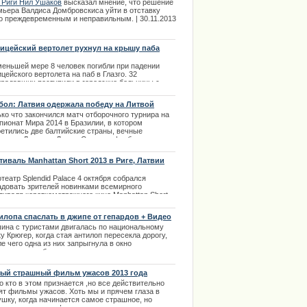
равильным.
 Риги Нил Ушаков
высказал мнение, что решение
мьера Валдиса Домбровскиса уйти в отставку
ции извинилось за нарушение
о преждевременным и неправильным. | 30.11.2013
ицейский вертолет рухнул на крышу паба
меньшей мере 8 человек погибли при падении
цейского вертолета на паб в Глазго. 32
традавших поступили в городские больницы с
ениями различного характера.
бол: Латвия одержала победу на Литвой
.11.2013
ко что закончился матч отборочного турнира на
пионат Мира 2014 в Бразилии, в котором
ретились две балтийские страны, вечные
ерники Латвия и Литва. Сегодня, футбольная
рная Латвии оказалась сильнее, победив литовцев
чётом 2:1. | 03.09.2013
тиваль Manhattan Short 2013 в Риге, Латвии
театр Splendid Palace 4 октября собрался
адовать зрителей новинками всемирного
тиваля короткометражного кино Manhattan Short
, который проходит каждый год.
илопа спаслать в джипе от гепардов + Видео
.10.2013
ина с туристами двигалась по национальному
у Крюгер, когда стая антилоп пересекла дорогу,
е чего одна из них запрыгнула в окно
дорожника, обескуражив преследовавшего ее
ика, сообщает Carscoops. | 19.07.2013
ый страшный фильм ужасов 2013 года
 кто в этом признается ,но все действительно
ят фильмы ужасов. Хоть мы и прячем глаза в
ушку, когда начинается самое страшное, но