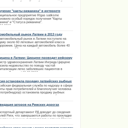
вии с этой проблемой разобрались очень быстро и
то - с ними просто не стали особо и
оваривать. | 13.12.2013
учение "карты рижанина" в интернете
иципальное предприятие Rīgas satiksme
ановило особый порядок получения "Карты
нина" и "Статуса рижанина".
.10.2013
омобильный рынок Латвии в 2013 году
автомобильный рынок в Латвии поступило на
дажу около 60 легковых автомобилей класса
дорожник. Цена на каждый автомобиль более 40
латов или 57 тысяч евро. За последнее время на
ок был выставлен только один супер дорогой
мобиль по цене 111 000 латов, что составляет 159
ицина в Латвии: Цирцене проводит реформу
яч евро. Это внедорожник Mercedes-Benz G55
ольницах
истр здравоохранения Латвии Ингрида Цирцене
 | 10.01.2014
азила недовольство по поводу частой
питализации легко заболевших пациентов в
ницы Латвии. | 15.08.2013
сия остановила продажу латвийских рыбных
сервов
сийская федеральная служба по надзору в сфере
иты прав потребителей и благополучия человека
спотребнадзор) остановила продажу рыбных
сервов в связи с несоответствием требованиям
онодательства в консервированной рыбной
дукции, произведенной в Латвии. Пресс- служба
видация заторов на Рижских дорогах
потребнадзора сегодня официально известила об
 торгующие организации. | 14.01.2014
нспортный
департамент
РД
доводит
до
сведения
елей
Риги
,
что
завершаются
работы
по
прокладке
енерных
внешних
путепроводов
к
зданию
"
Замок
та
".