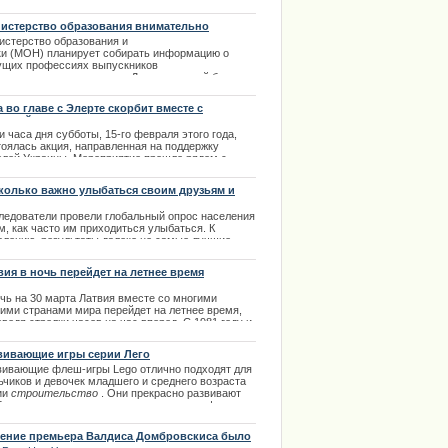
авляет около 500 млн. латов. Все эти затраты по
чине того что на дорожные восстановительные
истерство образования внимательно
оты правительство выделяет очень мало
ледит доходы студентов-выпускников
истерство образования и
нсов. Далее в полном обзоре. | 19.04.2014
ки (МОН) планирует собирать информацию о
ущих профессиях выпускников
в и их уровнях доходов. Для этих целей будет
дана специальная система учета
фессиональной деятельности студентов.
а во главе с Элерте скорбит вместе с
.04.2014
аиной
и часа дня субботы, 15-го февраля этого года,
тоялась акция, направленная на поддержку
елей Украины. Мероприятие прошло рядом с
ятником Свободы, что очень символично.
колько важно улыбаться своим друзьям и
.02.2014
зким
ледователи провели глобальный опрос населения
м, как часто им приходиться улыбаться. К
е обратилась к поклонникам
алению, результаты далеко не самые лучшие.
ima Rendezvous Jūrmala
.05.2013
вия в ночь перейдет на летнее время
очь на 30 марта Латвия вместе со многими
гими странами мира перейдет на летнее время,
ведя стрелки часов на час вперед. С 1981 году и
твии было введено летнее и зимнее время, а
кретная дата перевода стрелок была назначена в
вивающие игры серии Лего
 году.
вивающие флеш-игры Lego отлично подходят для
.03.2014
ьчиков и девочек младшего и среднего возраста
ии
строительство
. Они прекрасно развивают
бражение, креативность и размышление. |
0.2013
ение премьера Валдиса Домбровскиса было