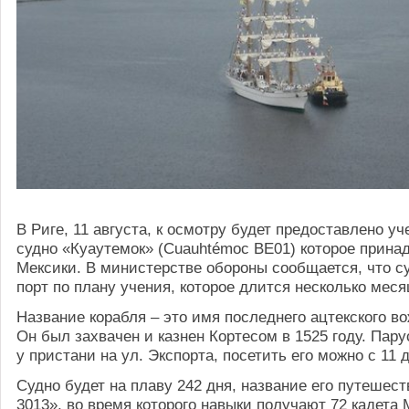
В Риге, 11 августа, к осмотру будет предоставлено у
судно «Куаутемок» (Cuauhtémoc BE01) которое прин
Мексики. В министерстве обороны сообщается, что с
порт по плану учения, которое длится несколько меся
Название корабля – это имя последнего ацтекского в
Он был захвачен и казнен Кортесом в 1525 году. Пар
у пристани на ул. Экспорта, посетить его можно с 11 д
Судно будет на плаву 242 дня, название его путешес
3013», во время которого навыки получают 72 кадета