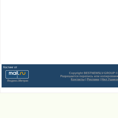
Хостинг от
uCoz
Copyright BESTNEWSLV-GROUP © 
Разрешается перепись или копировани
Контакты
|
Реклама
|
Нил Ушако