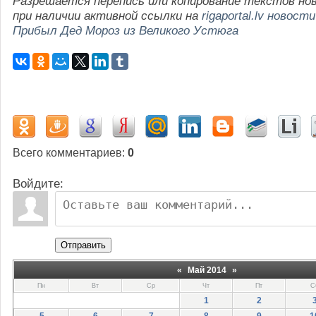
Разрешается перепись или копирование текстов но
при наличии активной ссылки на
rigaportal.lv новости
Прибыл Дед Мороз из Великого Устюга
Всего комментариев
:
0
Войдите:
Отправить
«
Май 2014
»
Пн
Вт
Ср
Чт
Пт
С
1
2