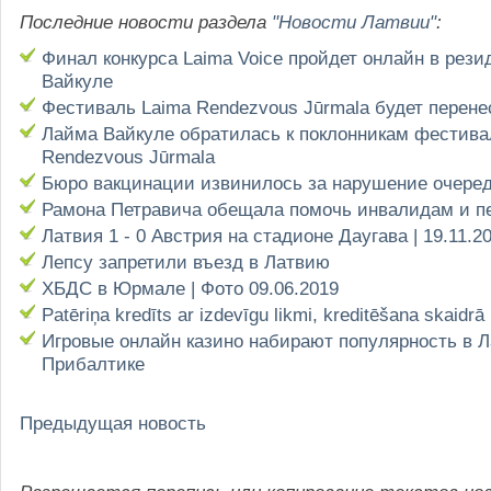
Последние новости раздела
"Новости Латвии"
:
Финал конкурса Laima Voice пройдет онлайн в рез
Вайкуле
Фестиваль Laima Rendezvous Jūrmala будет перене
Лайма Вайкуле обратилась к поклонникам фестива
Rendezvous Jūrmala
Бюро вакцинации извинилось за нарушение очере
Рамона Петравича обещала помочь инвалидам и п
Латвия 1 - 0 Австрия на стадионе Даугава | 19.11.2
Лепсу запретили въезд в Латвию
ХБДС в Юрмале | Фото 09.06.2019
Patēriņa kredīts ar izdevīgu likmi, kreditēšana skaidrā
Игровые онлайн казино набирают популярность в Л
Прибалтике
Предыдущая новость