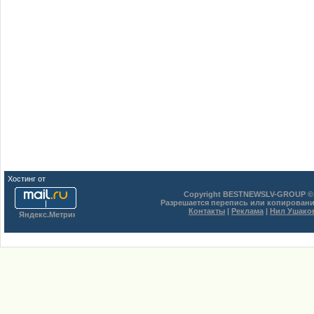
Хостинг от
uCoz
Copyright BESTNEWSLV-GROUP © 
Разрешается перепись или копировани
Контакты
|
Реклама
|
Нил Ушако