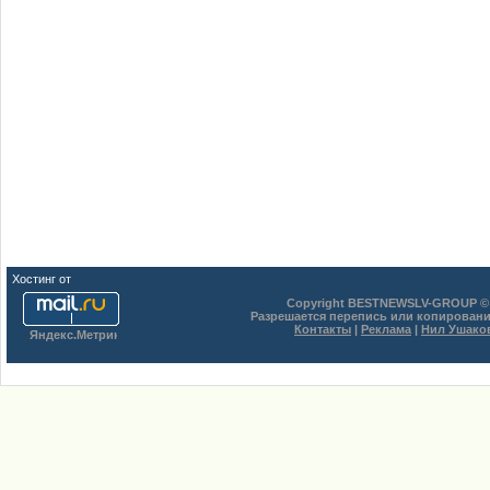
Хостинг от
uCoz
Copyright BESTNEWSLV-GROUP © 
Разрешается перепись или копировани
Контакты
|
Реклама
|
Нил Ушако