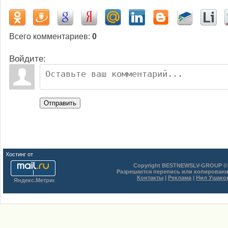
Всего комментариев
:
0
Войдите:
Отправить
Хостинг от
uCoz
Copyright BESTNEWSLV-GROUP © 
Разрешается перепись или копировани
Контакты
|
Реклама
|
Нил Ушако