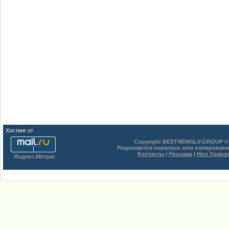
Хостинг от
uCoz
Copyright BESTNEWSLV-GROUP © 
Разрешается перепись или копировани
Контакты
|
Реклама
|
Нил Ушако