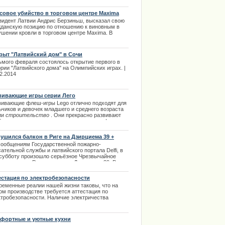
Польши прибыло на 42, 8 процента больше, чем за
й же период прошлом году. | 23.08.2013
совое убийство в торговом центре Maxima
зидент Латвии Андрис Берзиньш, высказал свою
жданскую позицию по отношению к виновным в
ушении кровли в торговом центре Maxima. В
ервью центральному телевидению страны
идент коротко и довольно резко охарактеризовал
гедию произошедшую в Золитуде, как массовое
рыт "Латвийский дом" в Сочи
ство. | 19.02.2014
ьмого февраля состоялось открытие первого в
рии "Латвийского дома" на Олимпийских играх. |
2.2014
вивающие игры серии Лего
вивающие флеш-игры Lego отлично подходят для
ьчиков и девочек младшего и среднего возраста
ии
строительство
. Они прекрасно развивают
е обратилась к поклонникам
бражение, креативность и размышление. |
ima Rendezvous Jūrmala
0.2013
ушился балкон в Риге на Дзирциема 39 +
ео пока что нету
сообщениям Государственной пожарно-
ательной службы и латвийского портала Delfi, в
 субботу произошло серьёзное Чрезвычайное
сшествие в Риге, по адресу Дзирциема 39. В
 обрушился балкон с третьего этажа на второй, и
можно, в этот момент на балконе находился
естация по электробезопасности
чина, который был в быстром порядке
ременные реалии нашей жизни таковы, что на
итализирован. | 01.09.2013
ом производстве требуется аттестация по
ктробезопасности. Наличие электричества
разумевает наличие на предприятии
тственного за электрохозяйство. | 10.03.2014
фортные и уютные кухни