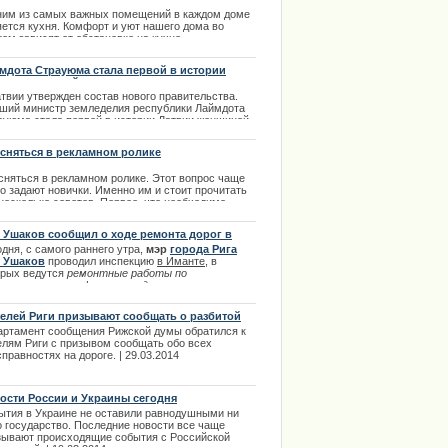
им из самых важных помещений в каждом доме
яется кухня. Комфорт и уют нашего дома во
ции извинилось за нарушение
ом зависят от обстановке на кухне.
.01.2014
мдота Страуюма стала первой в истории
вии женщиной-премьером
атвии утвержден состав нового правительства.
ший министр земледелия республики Лаймдота
ауюма стала первой в истории Латвии женщиной-
мьером. Страуюма считает, что для политических
 гендерные различия не имеют никакого значения.
 сняться в рекламном ролике
мьер-министр Латвии заметила, что не думает об
х проблемах, а ощущает большую
 сняться в рекламном ролике. Этот вопрос чаще
етственность.
о задают новички. Именно им и стоит прочитать
 несколько советов. Первое, что необходимо
.01.2014
омнить начинающему киноактеру, это то, что
зя делать ни в коем случае
 Ушаков сообщил о ходе ремонта дорог в
нте
.01.2014
дня, с самого раннего утра,
мэр
города Рига
 Ушаков
проводил инспекцию
в Иманте
, в
орых ведутся
ремонтные работы по
становлению асфальта на дорогах и тротуаров
ров
. | 13.08.2013
елей Риги призывают сообщать о разбитой
оге
артамент сообщения Рижской думы обратился к
елям Риги с призывом сообщать обо всех
правностях на дороге. | 29.03.2014
ости России и Украины сегодня
ытия в Украине не оставили равнодушными ни
о государство. Последние новости все чаще
зывают происходящие события с Российской