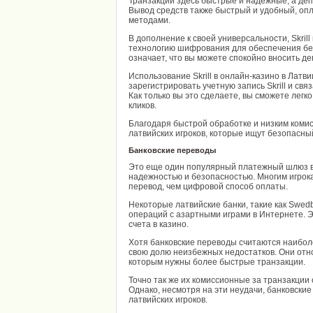
Транзакции здесь быстрые и надежные, а де
Вывод средств также быстрый и удобный, оп
методами.
В дополнение к своей универсальности, Skril
технологию шифрования для обеспечения б
означает, что вы можете спокойно вносить де
Использование Skrill в онлайн-казино в Латви
зарегистрировать учетную запись Skrill и свя
Как только вы это сделаете, вы сможете легко
кликов.
Благодаря быстрой обработке и низким комис
латвийских игроков, которые ищут безопасны
Банковские переводы
Это еще один популярный платежный шлюз в 
надежностью и безопасностью. Многим игрок
перевод, чем цифровой способ оплаты.
Некоторые латвийские банки, такие как Swed
операций с азартными играми в Интернете. Э
счета в казино.
Хотя банковские переводы считаются наибол
свою долю неизбежных недостатков. Они отн
которым нужны более быстрые транзакции.
Точно так же их комиссионные за транзакции 
Однако, несмотря на эти неудачи, банковск
латвийских игроков.