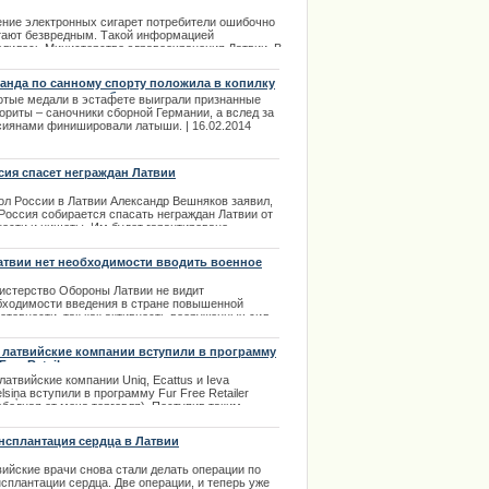
ение электронных сигарет потребители ошибочно
.12.2013
тают безвредным. Такой информацией
елилось Министерство здравоохранения Латвии. В
зи с этим на собрании государственных
ретарей было рассмотрено предложение внести
анда по санному спорту положила в копилку
авку в Закон об ограничении реализации и
сии еще одну серебряную медаль
отые медали в эстафете выиграли признанные
ользования табачных изделий.
ориты – саночники сборной Германии, а вслед за
.01.2014
сиянами финишировали латыши. | 16.02.2014
сия спасет неграждан Латвии
ол
России
в
Латвии
Александр
Вешняков
заявил
,
Россия
собирается
спасать
неграждан
Латвии
от
ности
и
нищеты
.
Им
будет
гарантировано
жданство
и
пенсия
и
не
потребуется
проживать
на
ритории
России
.
атвии нет необходимости вводить военное
ожение
.03.2014
истерство Обороны Латвии не видит
бходимости введения в стране повышенной
отовности, так как активность вооруженных сил
тала гораздо слабее, чем в недавнее время.
ектор департамента военно-общественных
 латвийские компании вступили в программу
ошений министерства обороны Каспарс Галкинс
Free Retailer
вил, что вводить повышенную готовность не
латвийские компании Uniq, Ecattus и Ieva
нируется.
lsiņa вступили в программу Fur Free Retailer
ободная от меха торговля). Поступив таким
.03.2014
азом, эти компании оказались в числе хороши
естных мировых брендовых фирм выпускающих
нсплантация сердца в Латвии
дународные модные марки одежды, которые
зались от торговли мехом.
вийские врачи снова стали делать операции по
сплантации сердца. Две операции, и теперь уже
.02.2014