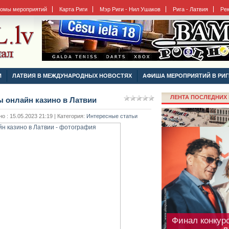
бомы мероприятий
Карта Риги
Мэр Риги - Нил Ушаков
Рига - Латвия
Ре
Рига готовитс
И
ЛАТВИЯ В МЕЖДУНАРОДНЫХ НОВОСТЯХ
АФИША МЕРОПРИЯТИЙ В РИГ
ЛЕНТА ПОСЛЕДНИХ 
 онлайн казино в Латвии
 : 15.05.2023 21:19 | Категория:
Интересные статьи
Финал конкурс
резиденции Л