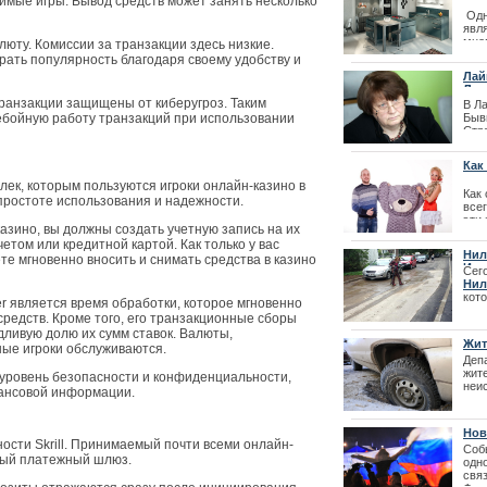
бимые игры. Вывод средств может занять несколько
Одн
явл
Бюро вакцина
мног
люту. Комиссии за транзакции здесь низкие.
очереди
ирать популярность благодаря своему удобству и
| 11
Лай
Лат
ранзакции защищены от киберугроз. Таким
В Л
ебойную работу транзакций при использовании
Быв
Стр
пре
дел
Как
Пре
эти
ек, которым пользуются игроки онлайн-казино в
Как
отв
простоте использования и надежности.
всег
эти
| 24
казино, вы должны создать учетную запись на их
зап
четом или кредитной картой. Как только у вас
нель
Нил
ете мгновенно вносить и снимать средства в казино
Има
| 25
Сего
Нил
кот
r является время обработки, которое мгновенно
вос
средств. Кроме того, его транзакционные сборы
дво
дливую долю их сумм ставок. Валюты,
Жит
ные игроки обслуживаются.
дор
Деп
жит
й уровень безопасности и конфиденциальности,
неис
нансовой информации.
Нов
ости Skrill. Принимаемый почти всеми онлайн-
Соб
ьный платежный шлюз.
одн
свя