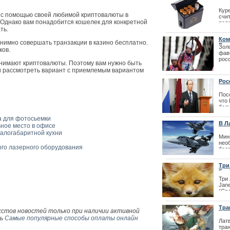
Кур
| 19
а с помощью своей любимой криптовалюты в
счи
in. Однако вам понадобится кошелек для конкретной
под
ть.
свя
сек
Ком
попр
нимно совершать транзакции в казино бесплатно.
Рос
Зол
исп
ков.
фав
| 25
рос
инимают криптовалюты. Поэтому вам нужно быть
и рассмотреть вариант с приемлемым вариантом
Рос
Пос
что
бед
гра
а для фотосьемки
тер
В Л
ное место в офисе
пол
| 10
алогабаритной кухни
Мин
нео
ого лазерного оборудования
боег
РФ с
Дир
Три
отн
Fur 
зая
Три 
пла
Jane
(Св
| 09
обр
изв
Тра
меж
кстов новостей только при наличии активной
отка
ть
Самые популярные способы оплаты онлайн
Лат
тран
| 28