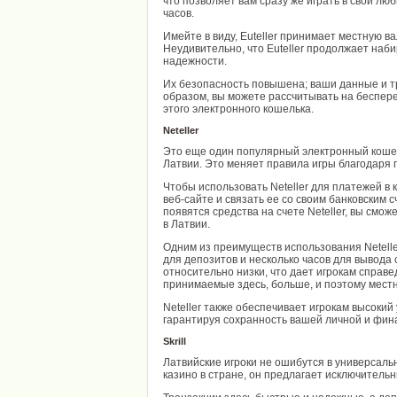
что позволяет вам сразу же играть в свои лю
часов.
Имейте в виду, Euteller принимает местную ва
Неудивительно, что Euteller продолжает наб
надежности.
Их безопасность повышена; ваши данные и т
образом, вы можете рассчитывать на беспер
этого электронного кошелька.
Neteller
Это еще один популярный электронный кошел
Латвии. Это меняет правила игры благодаря 
Чтобы использовать Neteller для платежей в 
веб-сайте и связать ее со своим банковским с
появятся средства на счете Neteller, вы смож
в Латвии.
Одним из преимуществ использования Netelle
для депозитов и несколько часов для вывода 
относительно низки, что дает игрокам справе
принимаемые здесь, больше, и поэтому мест
Neteller также обеспечивает игрокам высоки
гарантируя сохранность вашей личной и фи
Skrill
Латвийские игроки не ошибутся в универсальн
казино в стране, он предлагает исключител