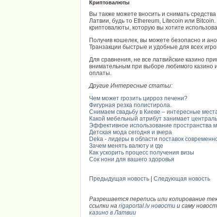
Криптовалюты
Вы также можете вносить и снимать средств
Латвии, будь то Ethereum, Litecoin или Bitco
криптовалюты, которую вы хотите использова
Получив кошелек, вы можете безопасно и ано
Транзакции быстрые и удобные для всех игро
Для сравнения, не все латвийские казино пр
внимательным при выборе любимого казино 
оплаты.
Другие Интересные статьи:
Чем может грозить цирроз печени?
Фигурная резка полистирола.
Снимаем свадьбу в Киеве – интересные мест
Какой мебельный атрибут занимает централь
Эффективное использование пространства м
Детская мода сегодня и вчера
Deka - лидеры в области поставок современн
Зачем менять валюту и где
Как ускорить процесс получения визы
Сок нони для вашего здоровья
Предыдущая новость
|
Следующая новость
Разрешается перепись или копирование те
ссылки на
rigaportal.lv новости
и саму новос
казино в Латвии