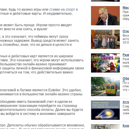
Престо
из 
тако
Мас
твии, будь то казино игры или
ставки на спорт в
Пре
итные и дебетовые карты. И неудивительно,
гра
обр
инт
е может быть проще. Игроки просто вводят
през
т внести или снять, и вуаля!
тра
Отк
убий
Вос
а это означает, что геймеры могут сразу
исто
ненужных задержек. Вывод средств может занять
10.0
 спокойны, зная, что их деньги в целости и
Раз
ных и дебетовых карт является их широкое
Раз
вии. Это означает, что игроки могут использовать
мал
о, большинство онлайн-казино принимают
сер
Лайма Вайкул
я защиты личной и финансовой информации своих
воо
доточиться на том, что действительно важно:
фестиваля La
23.1
Обр
Вид
По 
спас
эту
латежей в Латвии является Euteller. Это удобно,
прои
 принимается в большинстве онлайн-казино страны.
доме
воз
еобходимо иметь банковский счет в одном из
Атт
муж
овершении транзакции перейдите на страницу
Сов
госп
редпочтительного способа оплаты. Далее вы будете
люб
эле
 вы войдете в систему и анонимно завершите
под
отве
тро. Депозиты обычно обрабатываются мгновенно,
Ком