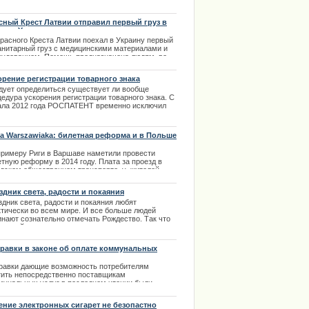
рацией. | 19.03.2014
сный Крест Латвии отправил первый груз в
ощь Украине
Красного Креста Латвии поехал в Украину первый
анитарный груз с медицинскими материалами и
рудованием. Помощь предназначена людям, во
мя проходивших в Киеве акций протеста. Посылка
ет передана отделению Красного Креста в
орение регистрации товарного знака
аине.
дует определиться существует ли вообще
.02.2014
едура ускорения регистрации товарного знака. С
ала 2012 года РОСПАТЕНТ временно исключил
рение регистрации товарного знака, но сроки
вки на товарный знак не установлены
онодательством. Практически проведение двух
ta Warszawiaka: билетная реформа и в Польше
ов экспертизы на определение товарного знака и
нчательного вывода дается 12-15 месяцев. Такой
примеру Риги в Варшаве наметили провести
тельный срок объясняется большое увеличение
тную реформу в 2014 году. Плата за проезд в
вок и огромной загруженностью экспертов.
одском общественном транспорте, у жителей
.02.2014
екларированных в польской столице будет
ьше, чем у приезжих граждан.
здник света, радости и покаяния
.01.2014
дник света, радости и покаяния любят
ктически во всем мире. И все больше людей
инают сознательно отмечать Рождество. Так что
гое действительно знают его сакральное
ение. | 26.12.2013
равки в законе об оплате коммунальных
уг
равки
дающие
возможность
потребителям
тить
непосредственно
поставщикам
мунальных
услуг
в
последнем
чтении
были
няты
Сеймом
.
Посреднические
услуги
авляющих
домами
теперь
не
нужны
.
Вступят
ение электронных сигарет не безопастно
равки
в
силу
лишь
с
1
октября
2015
года
.