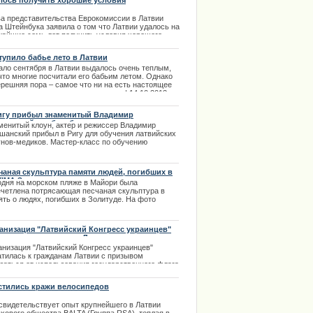
лось получить хорошие условия
.03.2014
ансирования
ва представительства Еврокомиссии в Латвии
а Штейнбука заявила о том что Латвии удалось на
жайшие семь лет получить условия хорошего
опейского финансирования.
тупило бабье лето в Латвии
.12.2013
ало сентября в Латвии выдалось очень теплым,
что многие посчитали его бабьим летом. Однако
ерешняя пора – самое что ни на есть настоящее
е лето, с туманами и листопадом. | 14.10.2013
игу прибыл знаменитый Владимир
шанский, чтобы обучить клоунов-докторов
менитый клоун, актер и режиссер Владимир
шанский прибыл в Ригу для обучения латвийских
унов-медиков. Мастер-класс по обучению
ицинских клоунов давно планировался и наконец
оялся. | 25.03.2014
чаная скульптура памяти людей, погибших в
IMA Золитуде
одня на морском пляже в Майори была
ечетлена потрясающая песчаная скульптура в
ять о людях, погибших в Золитуде. На фото
ьптура и ее автор.
.11.2013
анизация "Латвийский Конгресс украинцев"
атилась к гражданам Латвии
анизация "Латвийский Конгресс украинцев"
атилась к гражданам Латвии с призывом
азаться от использования государственного флага
аины во время шествия 16 марта.
стились кражи велосипедов
.03.2014
 свидетельствует опыт крупнейшего в Латвии