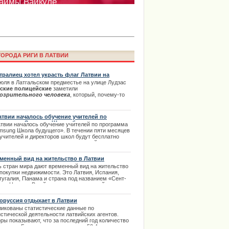
ОРОДА РИГИ В ЛАТВИИ
тралиец хотел украсть флаг Латвии на
ять.
июля в Латгальском предместье на улице Лудзас
ские полицейские
заметили
озрительного человека
, который, почему-то
ima Rendezvous Jūrmala будет
етив их, попытался спрятаться между
паркованными на обочине машинами. Все это
тво происходило рано утром около 7:30 часов.
атвии началось обучение учителей по
е в полном обзоре темы. | 31.07.2013
грамма «Samsung Школа будущего»
атвии началось обучение учителей по программа
msung Школа будущего». В течении пяти месяцев
 учителей и директоров школ будут бесплатно
чаться использовать на уроках новейшие
нологии. По окончанию обучения команды
елей получат 10 000 евро на внедрение в своей
менный вид на жительство в Латвии
ле технологии Samsung.
ь стран мира дают временный вид на жительство
.02.2014
 покупки недвижимости. Это Латвия, Испания,
тугалия, Панама и страна под названием «Сент-
тс и Невис». В рейтинге по минимальной
ходной сумме инвестиций и возможности
есечения границ Шенгенской зоны, Канады,
оруссия отдыхает в Латвии
икобритании и нескольких других стран лидирует
ликованы статистические данные по
-Киттс и Невис.
истической деятельности латвийских агентов.
.01.2014
ры показывают, что за последний год количество
права в Риге с автошколой
стов из Белоруссии возросло на 53,4 процента, а