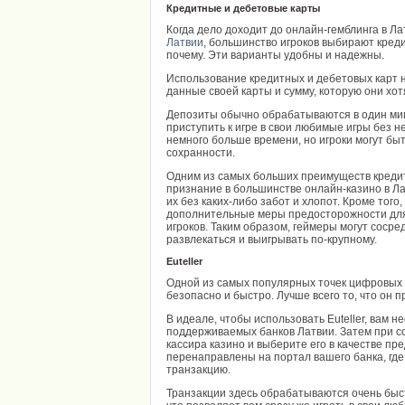
Кредитные и дебетовые карты
Когда дело доходит до онлайн-гемблинга в Ла
Латвии
, большинство игроков выбирают кред
почему. Эти варианты удобны и надежны.
Использование кредитных и дебетовых карт н
данные своей карты и сумму, которую они хотя
Депозиты обычно обрабатываются в один миг, 
приступить к игре в свои любимые игры без 
немного больше времени, но игроки могут быть
сохранности.
Одним из самых больших преимуществ кредит
признание в большинстве онлайн-казино в Лат
их без каких-либо забот и хлопот. Кроме тог
дополнительные меры предосторожности дл
игроков. Таким образом, геймеры могут сосре
развлекаться и выигрывать по-крупному.
Euteller
Одной из самых популярных точек цифровых п
безопасно и быстро. Лучше всего то, что он
В идеале, чтобы использовать Euteller, вам н
поддерживаемых банков Латвии. Затем при с
кассира казино и выберите его в качестве п
перенаправлены на портал вашего банка, где
транзакцию.
Транзакции здесь обрабатываются очень быс