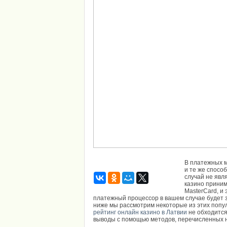
В платежных м
и те же спосо
случай не явл
казино приним
MasterCard, и 
платежный процессор в вашем случае будет з
ниже мы рассмотрим некоторые из этих попу
рейтинг онлайн казино в Латвии
не обходится
выводы с помощью методов, перечисленных 