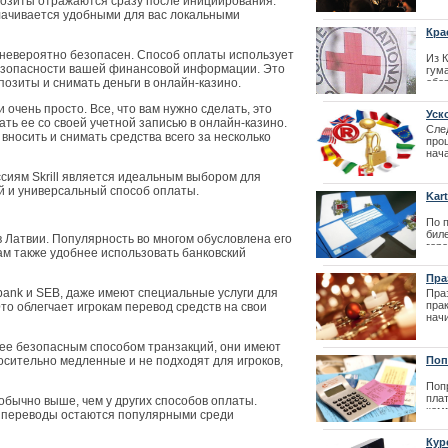
позиты отражаются сразу после инициирования.
Феде
лачивается удобными для вас локальными
Кра
пом
l невероятно безопасен. Способ оплаты использует
Из 
езопасности вашей финансовой информации. Это
гум
позиты и снимать деньги в онлайн-казино.
обо
вре
буд
и очень просто. Все, что вам нужно сделать, это
Уск
Укр
зать ее со своей учетной записью в онлайн-казино.
Сле
 вносить и снимать средства всего за несколько
| 26
проц
нач
уско
сиям Skrill является идеальным выбором для
зая
зак
й и универсальный способ оплаты.
Kar
этап
око
По 
дли
биле
зая
Латвии. Популярность во многом обусловлена его
гор
| 27
ам также удобнее использовать банковский
зад
мен
Пра
bank и SEB, даже имеют специальные услуги для
| 21
Праз
пра
то облегчает игрокам перевод средств на свои
нач
мно
знач
ее безопасным способом транзакций, они имеют
осительно медленные и не подходят для игроков,
Поп
усл
Поп
пла
обычно выше, чем у других способов оплаты.
ком
ие переводы остаются популярными среди
при
упр
Кур
поп