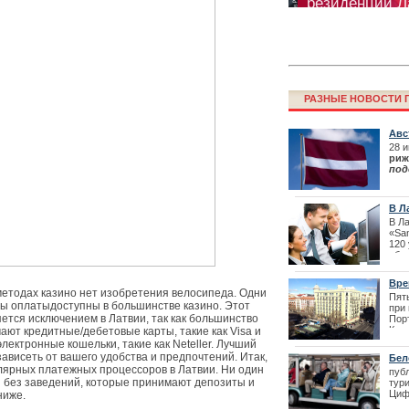
РАЗНЫЕ НОВОСТИ Г
Авс
пам
28 
риж
под
Фестиваль La
зам
перенесен
при
дейс
В Л
Дале
про
В Л
«Sa
120
обу
тех
учит
Вре
шко
етодах казино нет изобретения велосипеда. Одни
Пят
| 01
бы оплатыдоступны в большинстве казино. Этот
при
яется исключением в Латвии, так как большинство
Пор
Кит
ают кредитные/дебетовые карты, такие как Visa и
про
электронные кошельки, такие как Neteller. Лучший
пер
ависеть от вашего удобства и предпочтений. Итак,
Бел
Вел
лярных платежных процессоров в Латвии. Ни один
пуб
Сент
 без заведений, которые принимают депозиты и
тур
| 27
Циф
ниже.
Как получить 
тури