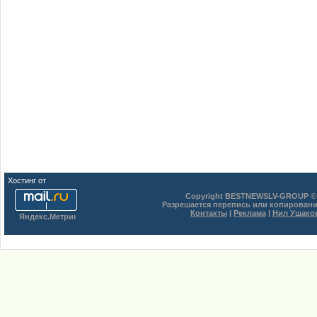
Хостинг от
uCoz
Copyright BESTNEWSLV-GROUP © 
Разрешается перепись или копировани
Контакты
|
Реклама
|
Нил Ушако