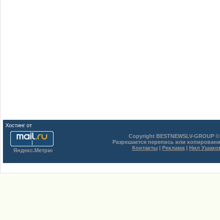
Хостинг от
uCoz
Copyright BESTNEWSLV-GROUP © 
Разрешается перепись или копировани
Контакты
|
Реклама
|
Нил Ушако