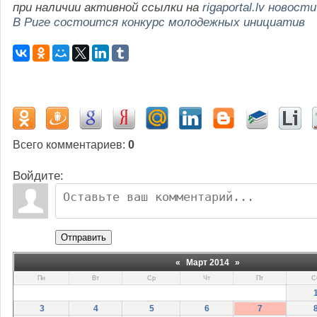
при наличии активной ссылки на
rigaportal.lv новости
В Риге состоится конкурс молодежных инициатив
Всего комментариев
:
0
Войдите:
Отправить
«
Март 2014
»
Пн
Вт
Ср
Чт
Пт
С
3
4
5
6
7