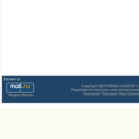
Хостинг от
uCoz
Copyright BESTNEWSLV-GROUP © 
Разрешается перепись или копировани
Контакты
|
Реклама
|
Нил Ушако