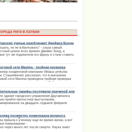
ОРОДА РИГИ В ЛАТВИИ
танские ученые разоблачают Джеймса Бонда
ешать, но не взбалтывать" - сказа самый
естный шпион всех времен Джеймс Бонд, а
ые тут же подхватили его фразу и стали ставить
а Laima Voice пройдет онлайн в
ероятные диагнозы.
аймы Вайкуле
.02.2014
орговой сети Maxima - тройная проверка
опасности
ионер
холдинговой
компании
Vilniaus
prekyba
ас
Сташкявичюс
рассказал
,
что
в
магазинах
говой
сети
Maxima
проведена
тройная
проверка
опасности
по
всем
параметрам
.
Сейчас
люди
,
одясь
в
помещениях
магазинов
,
могут
ствовать
себя
спокойно
. | 21.01.2014
пительные тарифы послужили причиной для
инга
ло здания городского управления Даугавпилса
жно пройти протестное выступление,
ланированное на двадцать седьмое февраля.
едшие на протесты горожане заявляют о том, что
ное нынешними управляющими, еще во время
двыборной полемики, обещание – не выполняется.
олева посмертно помиловала великого
.02.2014
ного Алана Тьюринга
ва пришла к ученому еще во время жизни, а вот
ное помилование -
ко через много лет после смерти. Наука знает
ima Rendezvous Jūrmala будет
колько таких