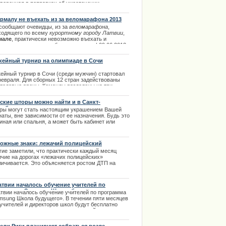
оворенная в поправках об ужесточении
бований к предоставлению вида на жительство
жданам третьих стран, покупающих в Латвии
рмалу не въехать из за веломарафона 2013
вижимость.
 сообщают очевидцы, из за
веломарафона
,
.02.2014
ходящего по всему
курортному городу Латвии
,
мале
, практически невозможно въехать и
двигаться на автомобиле по городе. | 09.06.2013
кейный турнир на олимпиаде в Сочи
кейный турнир в Сочи (среди мужчин) стартовал
февраля. Для сборных 12 стран задействованы
 ледовые арены. Команды разделены на три
ппы.
ские шторы можно найти и в Санкт-
.02.2014
ербурге
ры могут стать настоящим украшением Вашей
аты, вне зависимости от ее назначения. Будь это
иная или спальня, а может быть кабинет или
уар - настоящие итальянские шторы станут
льным дополнением дизайна комнаты. Римские
ры на заказ в Санкт-Петербурге можно сшить в
ожные знаки: лежачий полицейский
не штор "Эскиз". | 18.01.2014
гие заметили, что практически каждый месяц
ичие на дорогах «лежачих полицейских»
личивается. Это объясняется ростом ДТП на
огах и соответственно повышением числа
радавших на дорогах. | 25.02.2014
атвии началось обучение учителей по
грамма «Samsung Школа будущего»
атвии началось обучение учителей по программа
msung Школа будущего». В течении пяти месяцев
 учителей и директоров школ будут бесплатно
чаться использовать на уроках новейшие
нологии. По окончанию обучения команды
елей получат 10 000 евро на внедрение в своей