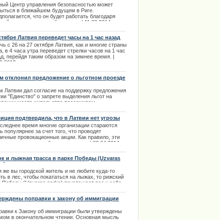
ный Центр управления безопасностью может
рыться в ближайшем будущем в Риге.
полагается, что он будет работать благодаря
ной системе видеонаблюдения. | 11.03.2014
ктябре Латвия переведет часы на 1 час назад
чь с 26 на 27 октября Латвия, как и многие страны
, в 4 часа утра переведет стрелки часов на 1 час
д, перейдя таким образом на зимнее время. |
0.2013
м отклонил предложение о льготном проезде
м Латвии дал согласие на поддержку предложения
ии "Единство" о запрете выделения льгот на
овании места жительства пассажирам
ественного транспорта. За запрет установления
т проголосовали 55 депутатов и за разницу в
иция подтвердила, что в Латвии нет угрозы
х отдали свои голоса 28 депутатов. Один
порядков
оследнее время многие организации стараются
ламентарий воздержался.
ь популярнее за счет того, что проводят
.11.2013
личные провокационные акции. Как правило, эти
ии привлекают всеобщее внимание. | 02.04.2014
ок и лыжная трасса в парке Победы (Uzvaras
s)
 же вы городской житель и не любите куда-то
ть в лес, чтобы покататься на лыжах, то рижский
 Победы (Uzvaras parks) приглашает вас к себе
ыжную трассу, а так же и два котка. Зимние
сти для детей и их родителей доступны и
ерждены поправки к закону об иммиграции
дня.
равки к Закону об иммиграции были утверждены
.01.2014
мом в окончательном чтении. Основная мысль