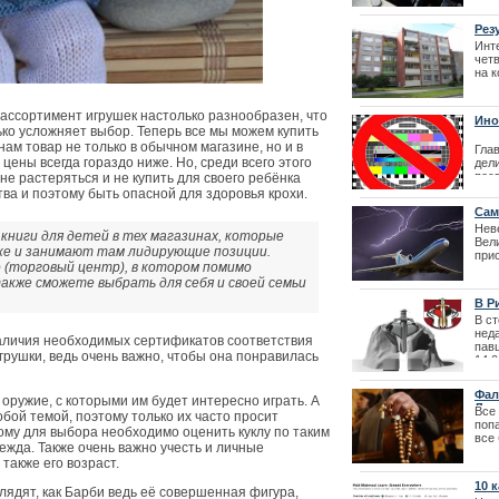
перенесен
исто
нау
Рез
учен
Инт
четв
на 
раз
жел
01.0
ссортимент игрушек настолько разнообразен, что
Ино
ько усложняет выбор. Теперь все мы можем купить
тел
ам товар не только в обычном магазине, но и в
Гла
 цены всегда гораздо ниже. Но, среди всего этого
дел
пос
не растеряться и не купить для своего ребёнка
тва и поэтому быть опасной для здоровья крохи.
| 10
Сам
Нев
книги для детей в тех магазинах, которые
Вели
ке и занимают там лидирующие позиции.
при
Как получить 
о (торговый центр), в котором помимо
неп
Престо
кже сможете выбрать для себя и своей семьи
ветр
В Р
лат
В ст
нед
наличия необходимых сертификатов соответствия
пав
грушки, ведь очень важно, чтобы она понравилась
14.0
Фал
оружие, с которыми им будет интересно играть. А
Лит
Все
обой темой, поэтому только их часто просит
поп
ому для выбора необходимо оценить куклу по таким
все
ежда. Также очень важно учесть и личные
гра
также его возраст.
тов
про
10 
лядят, как Барби ведь её совершенная фигура,
23.1