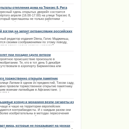
рий, но одной из самых ярких является жизнь и
чная деятельность
ультаты отепления дома на Терезес 8, Рига
ого Алана Тьюринга. | 24.12.2013
ересный «день открытых дверей» состоится
ёртого апреля (16.00-17.00) на улице Терезес 8,
который приглашены не только работники
личных информационных изданий, но и любые
ающие, кому это может быть интересно. |
4.2013
й взгляд на запрет ретрансляции российских
еканалов (Часть 2)
вный редактор издания Diena, Гатис Маджиньш,
ится своими соображениями по этому поводу,
вятив этому целую колонку новостей.
.04.2014
олет при посадке сдуло ветром
ероятное происшествие произошло в
кобритании. Те, кто в тот день 5 декабря
сутствовали в аэропорту Бирмингема или
права в Риге с автошколой
одалеку, наверняка ощутили мощные порывы
а. | 10.12.2013
иге торжественно открыли памятник
вийцам, погибшим в Афганистане
олице Латвии в одном из предместий, Тихом саду,
авно провели торжественное открытие памятнику
шим воинам-латвийцам в Афганистане. |
4.2014
ьшивые ксендз и монахиня везли сигареты из
вы в Польшу
 чаще и чаше на территории европейских
адаются контрабандисты. И с каждым разом они
 более изобретательны в методах пересечения
ницы и провоза в своем багаже запрещенных
аров или не задекларированных. Такое
исшествие произошло совсем недавно. |
карт мира, которые не показывают на уроках
2.2013