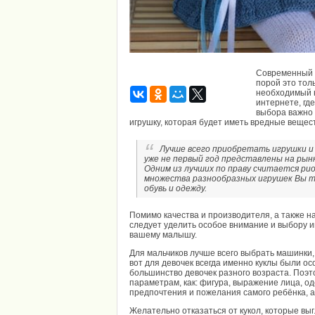
Современный а
порой это тол
необходимый н
интернете, где
выбора важно 
игрушку, которая будет иметь вредные вещес
Лучше всего приобретать игрушки и 
уже не первый год представлены на рын
Одним из лучших по праву считается ри
множества разнообразных игрушек Вы та
обувь и одежду.
Помимо качества и производителя, а также 
следует уделить особое внимание и выбору и
вашему малышу.
Для мальчиков лучше всего выбрать машинки, 
вот для девочек всегда именно куклы были ос
большинство девочек разного возраста. Поэт
параметрам, как: фигура, выражение лица, од
предпочтения и пожелания самого ребёнка, а 
Желательно отказаться от кукол, которые выг