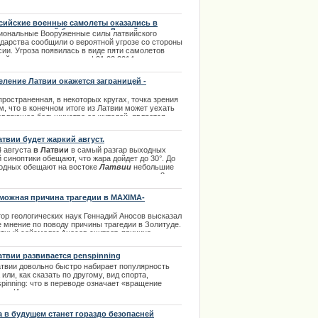
иксирован температурный рекорд. Да-да,
оящий рекорд. Это произошло 17 декабря и, как
бщает, Латвийский центр окружающей среды.
сийские военные самолеты оказались в
осредственной близости от Латвийских
.12.2013
иональные Вооруженные силы латвийского
риториальных вод
ударства сообщили о вероятной угрозе со стороны
сии. Угроза появилась в виде пяти самолетов
ийского происхождения. | 21.02.2014
еление Латвии окажется заграницей -
равильное мнение
ространенная, в некоторых кругах, точка зрения
м, что в конечном итоге из Латвии может уехать
авляющее большинство ее жителей, является
рванной от реальности. Об этом было сообщено
тором Латвийского Университета, Марцисом
атвии будет жаркий август.
иньшом, на конференции.
4 августа
в Латвии
в самый разгар выходных
.02.2014
 синоптики обещают, что жара дойдет до 30°. До
одных обещают на востоке
Латвии
небольшие
и, а также утверждают, что температура до 3
уста не поднимется выше +16 - + 24°. Порывы
а в эти дни будут достигать около 16 м/с и
можная причина трагедии в MAXIMA-
осредственно к выходным станет уже значительно
нитная аномалия
ее. Остальное в полном обзоре темы. |
тор геологических наук Геннадий Аносов высказал
7.2013
е мнение по поводу причины трагедии в Золитуде.
тный сейсмолог Аносов считает, причина
ушения в том, что не был проведен тектонический
из грунта. Не было выявлено, как влияет на
атвии развивается рenspinning
тройку транспортный поток проходящий по
атвии довольно быстро набирает популярность
едней улице.
 или, как сказать по другому, вид спорта,
.11.2013
pinning: что в переводе означает «вращение
ки». Искусство вращения ручки или карандаша
у пальцами. | 27.03.2014
а в будущем станет гораздо безопасней