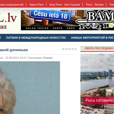
бомы мероприятий
Карта Риги
Мэр Риги - Нил Ушаков
Рига - Латвия
Ре
Чем отличают
И
ЛАТВИЯ В МЕЖДУНАРОДНЫХ НОВОСТЯХ
АФИША МЕРОПРИЯТИЙ В РИГ
минеральные 
ЛЕНТА ПОСЛЕДНИХ 
вашей доченьки
 : 11.09.2014 19:17 | Категория:
Разное
Рига готовитс