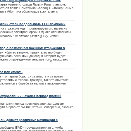
ели Риги планируют собраться возле
ле технологии Samsung.
ятника Свободы
марта жители столицы Латвии Риги планируют
.02.2014
раться возле Памятника Свободы. Спикер Сейма
вита Аболтиня обратилась к жителям с
дупреждением о возможных провокациях на
рании. Она рассказала в интервью телеканалу
ijas Televīzija что 16 марта может снова стать
атвии стали подделывать LED-лампочки
, когда, по ее словам, «идеологи дружественного
вия c ужасом ждет прогнозируемого на весну
еднего государства» попытаются выставить
орожания электроэнергии. Однако специалисты
ию в худшем свете. | 05.03.2014
ерждают, что каждая семья в состоянии
ономить собственный семейный бюджет, если
енит обычные источники освещения на LED. |
1.2013
лад о возможном военном вторжении в
вию
ентября во вторник, правительство будет
лушивать закрытый доклад, в котором будет
ожено о проведенном анализе того, насколько
оятно, что в Латвию может произойти военное
жение. | 23.09.2013
ог или смерть
 что партии борются за власть и за право
ставлять интересы граждан, так что они тоже
ключились в борьбе за налоги в выживанием,
ому что равнять налог со смертью - слишком
ашно. Но, позитивные идеи уже видны сквозь
ийную борьбу. | 15.02.2014
осуправлении начался период премий
 начался период премирования за годовые
уги в правительстве Латвии. Интересно, сколько
жет выделил на поощрение своих сотрудников в
м году. Хорошо, что часть информации может
деть и мы. Что же подарят себе любимым члены
лы делают различные махинации с
ительства в 2014 году?
упками тетрадей
 сообщила IKVD - государственная служба
.12.2013