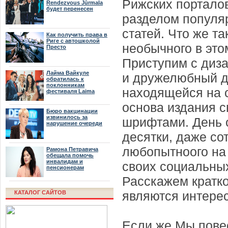
Рижских порталов
Rendezvous Jūrmala
будет перенесен
разделом популя
статей. Что же та
Как получить права в
Риге с автошколой
необычного в это
Престо
Приступим с диза
Лайма Вайкуле
и дружелюбный д
обратилась к
поклонникам
находящейся на с
фестиваля Laima
Rendezvous Jūrmala
основа издания с
Бюро вакцинации
извинилось за
шрифтами. День о
нарушение очереди
десятки, даже со
любопытноого на 
Рамона Петравича
обещала помочь
инвалидам и
своих социальных с
пенсионерам
Расскажем кратко
являются интере
КАТАЛОГ САЙТОВ
Если же Мы повес