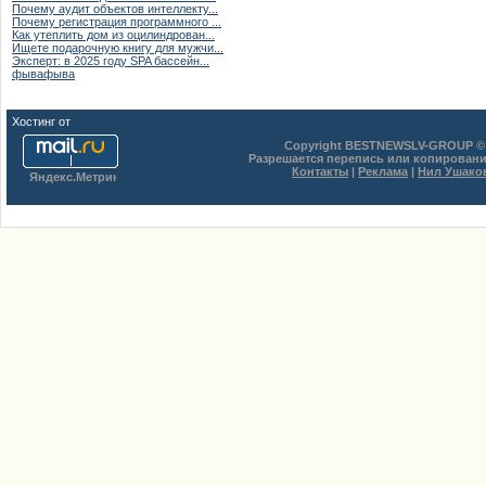
Почему аудит объектов интеллекту...
Почему регистрация программного ...
Как утеплить дом из оцилиндрован...
Ищете подарочную книгу для мужчи...
Эксперт: в 2025 году SPA бассейн...
фывафыва
Хостинг от
uCoz
Copyright BESTNEWSLV-GROUP © 
Разрешается перепись или копировани
Контакты
|
Реклама
|
Нил Ушако