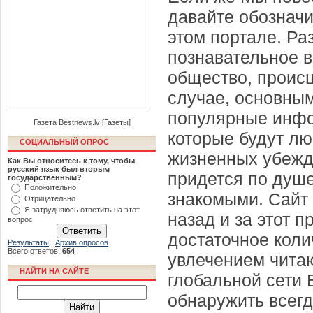
давайте обозначи
этом портале. Ра
познавательное в
общество, происш
случае, основны
популярные инфо
Газета Bestnews.lv [Газеты]
которые будут л
СОЦИАЛЬНЫЙ ОПРОС
жизненных убежде
Как Вы относитесь к тому, чтобы
русский язык был вторым
придется по душе
государственным?
Положительно
знакомыми. Сайт 
Отрицательно
Я затрудняюсь ответить на этот
назад и за этот 
вопрос
достаточное коли
Результаты
|
Архив опросов
Всего ответов:
654
увлечением читаю
НАЙТИ НА САЙТЕ
глобальной сети 
обнаружить всегд