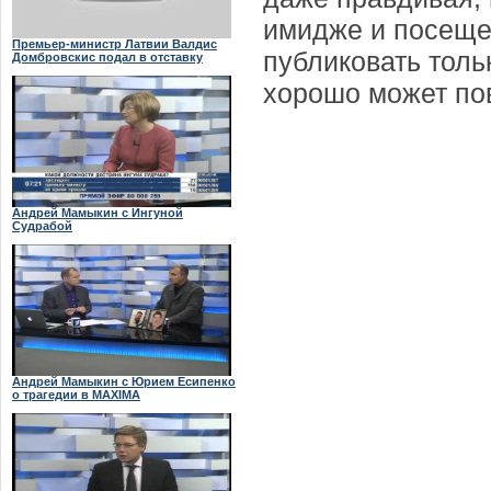
имидже и посещен
Премьер-министр Латвии Валдис
публиковать тол
Домбровскис подал в отставку
хорошо может пов
Андрей Мамыкин с Ингуной
Судрабой
Андрей Мамыкин с Юрием Есипенко
о трагедии в MAXIMA