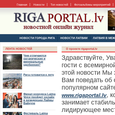
Главная
Новости
Топ новостей
Фотоальбомы мероприятий
НОВОСТИ ГОРОДА РИГА
НОВОСТИ ЛАТВИИ
ЛАТВИЯ В МЕ
ЛЕНТА НОВОСТЕЙ
O проекте rigaportal.lv
Чем отличаются
Здравствуйте, У
органические и
минеральные
гости с всемирной
удобрения?
этой новости Мы 
Рига готовится к лету
Вам поведать об
популярном сайт
, 
www.rigaportal.lv
Финал конкурса Laima
Voice пройдет онлайн
в резиденции Лаймы
занимает стабил
Вайкуле
лидирующее мест
Фестиваль Laima