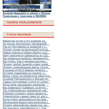
Андрей Мамыкин в эфире с Нилом
Ушаковым о трагедии в MAXIMA
ПАНЕЛЬ ПОЛЬЗОВАТЕЛЯ
Статьи партнёров
Маркетинг вузов и его влияние на...
На досках бесплатных объявлений ...
Растет популярность кроватей с п...
Почему лодки на воздушной подушк...
Новые тренды в сфере общего хост...
Кому пригодятся кабриолеты из СШ...
Как правильно выбрать деревянную...
Как купить дом в деревне выгодно...
Почему любой свадьбе нужен сваде...
Почему оцинкованные винты сегодн...
В конном клубе в Кимрах родился ...
История гравировки на граните: о...
Вырос спрос на необычную офисную...
Особняк Рябушинского в Москве пр...
Самые популярные услуги от салон...
Когда люди заказывают кремацию, ...
Как правильно ухаживать за внутр...
Топ-3 европейских препаратов для...
В Европе создадут новое лекарств...
Нумерология совместимости: как о...
Когда нужно записываться на лазе...
Жительница Казахстана вылечила с...
Почему европейские лекарства час...
Как взыскать задолженность с пом...