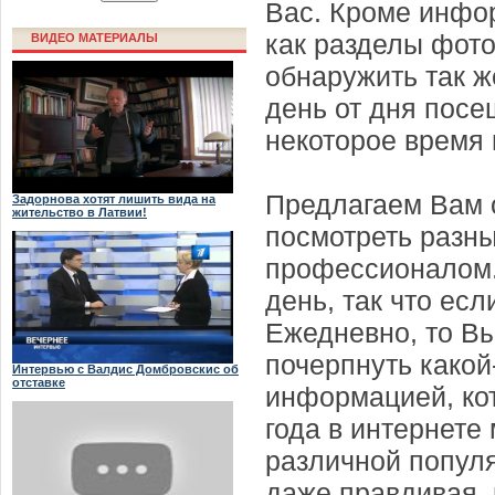
Вас. Кроме инфо
как разделы фото
ВИДЕО МАТЕРИАЛЫ
обнаружить так ж
день от дня пос
некоторое время 
Предлагаем Вам 
Задорнова хотят лишить вида на
жительство в Латвии!
посмотреть разн
профессионалом.
день, так что есл
Ежедневно, то Вы
почерпнуть какой
Интервью с Валдис Домбровскис об
отставке
информацией, ко
года в интернете
различной популя
даже правдивая, н